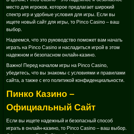
место для игроков, которое предлагает широкий
спектр игр и удобные условия для игры. Если вы
ищете новый сайт для игры, то Pinco Casino – ваш
выбор.
Надеемся, что это руководство поможет вам начать
играть на Pinco Casino и насладиться игрой в этом
надежном и безопасном онлайн-казино.
Важно! Перед началом игры на Pinco Casino,
убедитесь, что вы знакомы с условиями и правилами
сайта, а также с его политикой конфиденциальности.
Пинко Казино –
Официальный Сайт
Если вы ищете надежный и безопасный способ
играть в онлайн-казино, то Pinco Casino – ваш выбор.