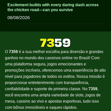
Excitement builds with every daring dash across
the chicken road—can you survive
08/08/2026
O
7359
é a sua melhor escolha para diversão e grandes
ganhos no mundo dos cassinos online no Brasil! Com
uma plataforma segura, jogos emocionantes e
promoções incríveis, oferecemos uma experiência de alto
nível para jogadores de todos os estilos. Nossa missão é
proporcionar entretenimento com transparência,
confiabilidade e suporte de primeira classe. No
7359
,
você encontra uma ampla variedade de slots, jogos de
mesa, cassino ao vivo e apostas esportivas, tudo isso
com bônus irresistíveis e saques rápidos.