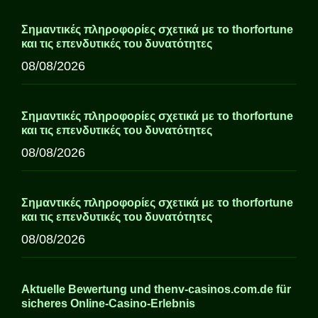
Σημαντικές πληροφορίες σχετικά με το thorfortune
και τις επενδυτικές του δυνατότητες
08/08/2026
Σημαντικές πληροφορίες σχετικά με το thorfortune
και τις επενδυτικές του δυνατότητες
08/08/2026
Σημαντικές πληροφορίες σχετικά με το thorfortune
και τις επενδυτικές του δυνατότητες
08/08/2026
Aktuelle Bewertung und thenv-casinos.com.de für
sicheres Online-Casino-Erlebnis