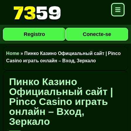
Registro
Conecte-se
Home
»
Пинко Казино Официальный сайт | Pinco
Casino играть онлайн – Вход, Зеркало
Пинко Казино
Официальный сайт |
Pinco Casino играть
онлайн – Вход,
Зеркало