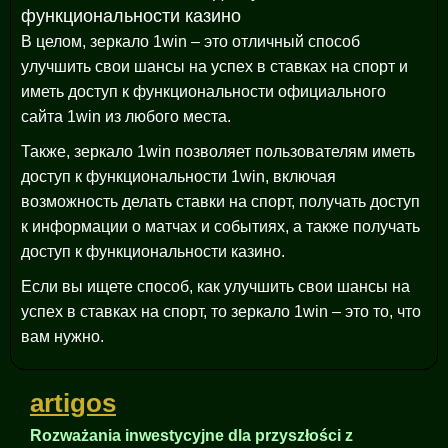
функциональности казино
В целом, зеркало 1win – это отличный способ
улучшить свои шансы на успех в ставках на спорт и
иметь доступ к функциональности официального
сайта 1win из любого места.
Также, зеркало 1win позволяет пользователям иметь
доступ к функциональности 1win, включая
возможность делать ставки на спорт, получать доступ
к информации о матчах и событиях, а также получать
доступ к функциональности казино.
Если вы ищете способ, как улучшить свои шансы на
успех в ставках на спорт, то зеркало 1win – это то, что
вам нужно.
artigos
Rozważania inwestycyjne dla przyszłości z