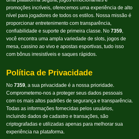
promoções incríveis, oferecemos uma experiência de alto
nível para jogadores de todos os estilos. Nossa missão é
proporcionar entretenimento com transparência,
confiabilidade e suporte de primeira classe. No
7359
,
você encontra uma ampla variedade de slots, jogos de
mesa, cassino ao vivo e apostas esportivas, tudo isso
com bônus irresistíveis e saques rápidos.
Política de Privacidade
No
7359
, a sua privacidade é a nossa prioridade.
Comprometemo-nos a proteger seus dados pessoais
com os mais altos padrões de segurança e transparência.
Todas as informações fornecidas pelos usuários,
incluindo dados de cadastro e transações, são
criptografadas e utilizadas apenas para melhorar sua
experiência na plataforma.