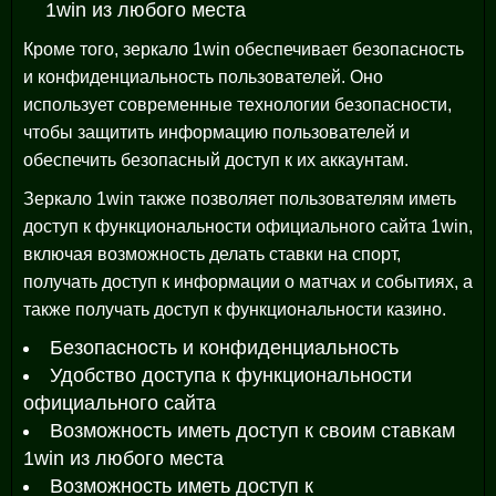
1win из любого места
Кроме того, зеркало 1win обеспечивает безопасность
и конфиденциальность пользователей. Оно
использует современные технологии безопасности,
чтобы защитить информацию пользователей и
обеспечить безопасный доступ к их аккаунтам.
Зеркало 1win также позволяет пользователям иметь
доступ к функциональности официального сайта 1win,
включая возможность делать ставки на спорт,
получать доступ к информации о матчах и событиях, а
также получать доступ к функциональности казино.
Безопасность и конфиденциальность
Удобство доступа к функциональности
официального сайта
Возможность иметь доступ к своим ставкам
1win из любого места
Возможность иметь доступ к