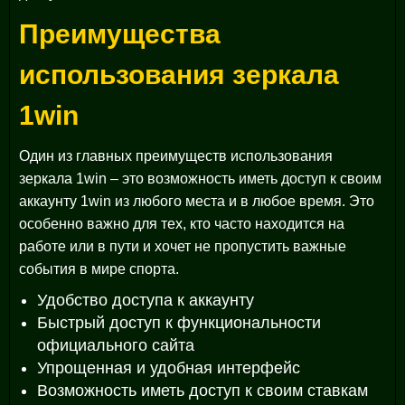
Преимущества
использования зеркала
1win
Один из главных преимуществ использования
зеркала 1win – это возможность иметь доступ к своим
аккаунту 1win из любого места и в любое время. Это
особенно важно для тех, кто часто находится на
работе или в пути и хочет не пропустить важные
события в мире спорта.
Удобство доступа к аккаунту
Быстрый доступ к функциональности
официального сайта
Упрощенная и удобная интерфейс
Возможность иметь доступ к своим ставкам