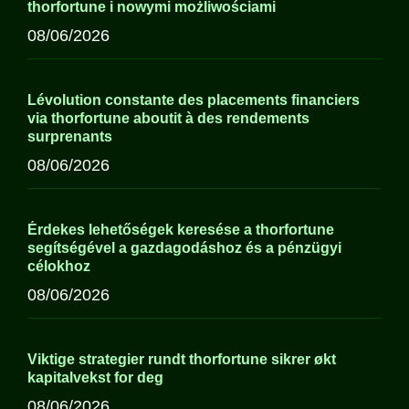
thorfortune i nowymi możliwościami
08/06/2026
Lévolution constante des placements financiers
via thorfortune aboutit à des rendements
surprenants
08/06/2026
Érdekes lehetőségek keresése a thorfortune
segítségével a gazdagodáshoz és a pénzügyi
célokhoz
08/06/2026
Viktige strategier rundt thorfortune sikrer økt
kapitalvekst for deg
08/06/2026