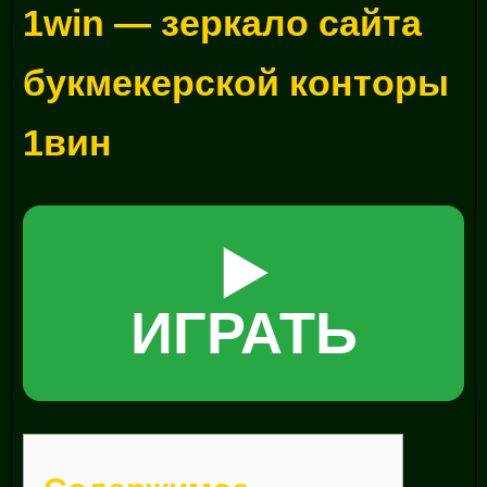
1win — зеркало сайта
букмекерской конторы
1вин
▶️
ИГРАТЬ