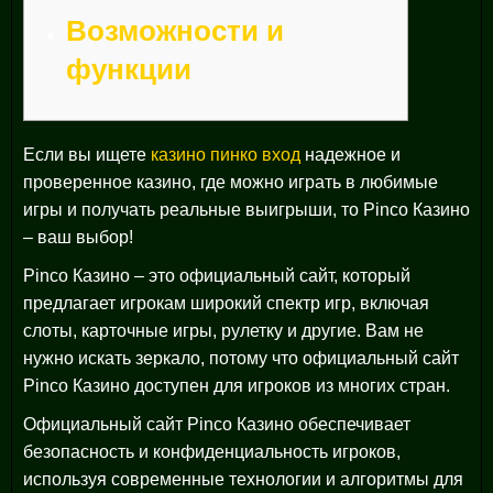
Возможности и
функции
Если вы ищете
казино пинко вход
надежное и
проверенное казино, где можно играть в любимые
игры и получать реальные выигрыши, то Pinco Казино
– ваш выбор!
Pinco Казино – это официальный сайт, который
предлагает игрокам широкий спектр игр, включая
слоты, карточные игры, рулетку и другие. Вам не
нужно искать зеркало, потому что официальный сайт
Pinco Казино доступен для игроков из многих стран.
Официальный сайт Pinco Казино обеспечивает
безопасность и конфиденциальность игроков,
используя современные технологии и алгоритмы для