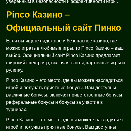
уверенным в безопасности и эффективности игры.
Pinco Казино –
Официальный сайт Пинко
Если вы ищете надежное и безопасное казино, где
можно играть в любимые игры, то Pinco Казино – ваш
выбор. Официальный сайт Pinco Казино предлагает
широкий спектр игр, включая слоты, карточные игры и
рулетку.
Pinco Казино – это место, где вы можете насладиться
игрой и получать приятные бонусы. Вам доступны
различные бонусы, включая приветственные бонусы,
реферальные бонусы и бонусы за участие в
турнирах.
Pinco Казино – это место, где вы можете насладиться
игрой и получать приятные бонусы. Вам доступны