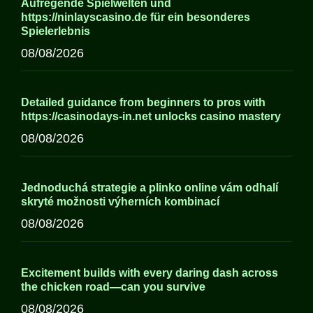
Aufregende Spielwelten und
https://ninlayscasino.de für ein besonderes
Spielerlebnis
08/08/2026
Detailed guidance from beginners to pros with
https://casinodays-in.net unlocks casino mastery
08/08/2026
Jednoduchá strategie a plinko online vám odhalí
skryté možnosti výherních kombinací
08/08/2026
Excitement builds with every daring dash across
the chicken road—can you survive
08/08/2026