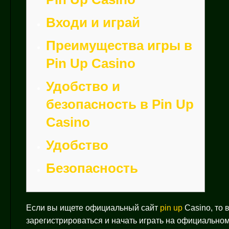
Входи и играй
Преимущества игры в
Pin Up Casino
Удобство и
безопасность в Pin Up
Casino
Удобство
Безопасность
Если вы ищете официальный сайт
pin up
Casino, то 
зарегистрироваться и начать играть на официальном