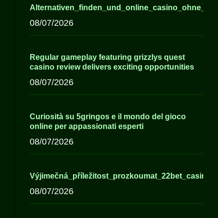
Alternativen_finden_und_online_casino_ohne_oa
08/07/2026
Regular gameplay featuring grizzlys quest
casino review delivers exciting opportunities
08/07/2026
Curiosità su 5gringos e il mondo del gioco
online per appassionati esperti
08/07/2026
Výjimečná_příležitost_prozkoumat_22bet_casino
08/07/2026