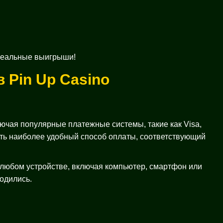
 реальные выигрыши!
 Pin Up Casino
ючая популярные платежные системы, такие как Visa,
ыбрать наиболее удобный способ оплаты, соответствующий
а любом устройстве, включая компьютер, смартфон или
ходились.