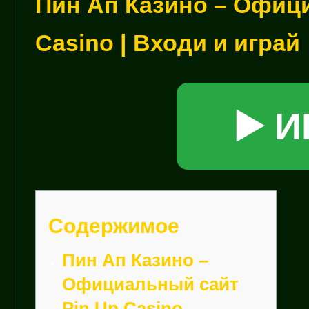
Пин Ап Казино – Офиц
Casino | Входи и играй
▶️ 
Содержимое
Пин Ап Казино –
Официальный сайт
Pin Up Casino