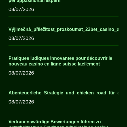
per appassionati esperti
08/07/2026
Výjimečná_příležitost_prozkoumat_22bet_casino_a_j
08/07/2026
Pratiques ludiques innovantes pour découvrir le
nouveau casino en ligne suisse facilement
08/07/2026
Abenteuerliche_Strategie_und_chicken_road_für_erfa
08/07/2026
Vertrauenswürdige Bewertungen führen zu