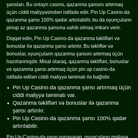
şansları. Bu onlayn casino, qazanma şansını artırmaq
üçün ciddi maliyyəsindən istifadə edir. Pin Up Casino-da
qazanma şansı 100% qədər artırılabilir, bu da oyunçuların
pinup az qazanma şansına sahib olmaq imkanı verir.
Diqqət edin, Pin Up Casino-da qazanma təklifləri və
bonuslar ilə qazanma şansı artırılır. Bu təkliflər və
bonuslar, oyunçuların qazanma şansını artırmaq üçün
hazırlanmışdır. Misal olaraq, qazanma təklifləri, bonuslar
və qazanma şansı artırmaq üçün pin up casino-da
istifadə edilən ciddi maliyyə təminatı ilə bağlıdır.
Pin Up Casino-da qazanma şansı artırmaq üçün
ciddi maliyyə təminatı var.
Qazanma təklifləri və bonuslar ilə qazanma
şansı artırılır.
Pin Up Casino-da qazanma şansı 100% qədər
artırılabilir.
Pin Up Casino-da oyun oynayaraq, oyunçuların maliyyə