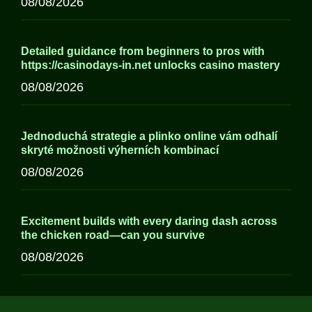
08/08/2026
Detailed guidance from beginners to pros with
https://casinodays-in.net unlocks casino mastery
08/08/2026
Jednoduchá strategie a plinko online vám odhalí
skryté možnosti výherních kombinací
08/08/2026
Excitement builds with every daring dash across
the chicken road—can you survive
08/08/2026