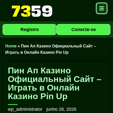
Registro
Conecte-se
Home
»
Пин Ап Казино Официальный Сайт –
Играть в Онлайн Казино Pin Up
Пин Ап Казино
Официальный Сайт –
Играть в Онлайн
Казино Pin Up
wp_administrator
junho 28, 2026