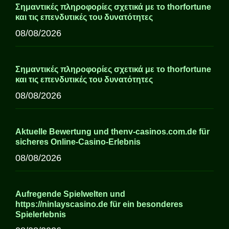
Σημαντικές πληροφορίες σχετικά με το thorfortune
και τις επενδυτικές του δυνατότητες
08/08/2026
Σημαντικές πληροφορίες σχετικά με το thorfortune
και τις επενδυτικές του δυνατότητες
08/08/2026
Aktuelle Bewertung und thenv-casinos.com.de für
sicheres Online-Casino-Erlebnis
08/08/2026
Aufregende Spielwelten und
https://ninlayscasino.de für ein besonderes
Spielerlebnis