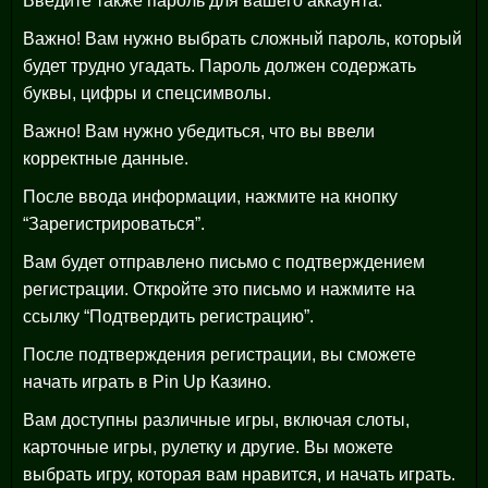
Введите также пароль для вашего аккаунта.
Важно! Вам нужно выбрать сложный пароль, который
будет трудно угадать. Пароль должен содержать
буквы, цифры и спецсимволы.
Важно! Вам нужно убедиться, что вы ввели
корректные данные.
После ввода информации, нажмите на кнопку
“Зарегистрироваться”.
Вам будет отправлено письмо с подтверждением
регистрации. Откройте это письмо и нажмите на
ссылку “Подтвердить регистрацию”.
После подтверждения регистрации, вы сможете
начать играть в Pin Up Казино.
Вам доступны различные игры, включая слоты,
карточные игры, рулетку и другие. Вы можете
выбрать игру, которая вам нравится, и начать играть.