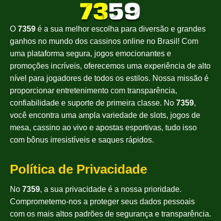
O
7359
é a sua melhor escolha para diversão e grandes
ganhos no mundo dos cassinos online no Brasil! Com
uma plataforma segura, jogos emocionantes e
promoções incríveis, oferecemos uma experiência de alto
nível para jogadores de todos os estilos. Nossa missão é
proporcionar entretenimento com transparência,
confiabilidade e suporte de primeira classe. No
7359
,
você encontra uma ampla variedade de slots, jogos de
mesa, cassino ao vivo e apostas esportivas, tudo isso
com bônus irresistíveis e saques rápidos.
Política de Privacidade
No
7359
, a sua privacidade é a nossa prioridade.
Comprometemo-nos a proteger seus dados pessoais
com os mais altos padrões de segurança e transparência.