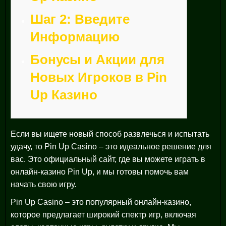
Шаг 2: Введите
Информацию
Бонусы и Акции для
Новых Игроков в Pin
Up Казино
Если вы ищете новый способ развлечься и испытать
удачу, то Pin Up Casino – это идеальное решение для
вас. Это официальный сайт, где вы можете играть в
онлайн-казино Pin Up, и мы готовы помочь вам
начать свою игру.
Pin Up Casino – это популярный онлайн-казино,
которое предлагает широкий спектр игр, включая