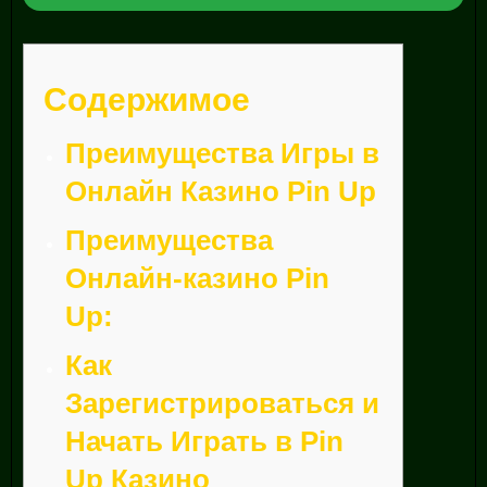
Содержимое
Преимущества Игры в
Онлайн Казино Pin Up
Преимущества
Онлайн-казино Pin
Up:
Как
Зарегистрироваться и
Начать Играть в Pin
Up Казино