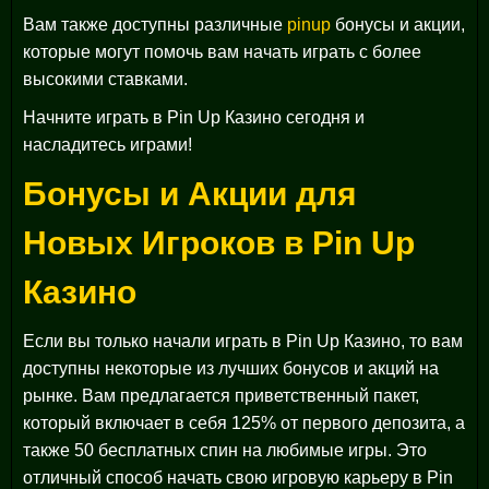
Вам также доступны различные
pinup
бонусы и акции,
которые могут помочь вам начать играть с более
высокими ставками.
Начните играть в Pin Up Казино сегодня и
насладитесь играми!
Бонусы и Акции для
Новых Игроков в Pin Up
Казино
Если вы только начали играть в Pin Up Казино, то вам
доступны некоторые из лучших бонусов и акций на
рынке. Вам предлагается приветственный пакет,
который включает в себя 125% от первого депозита, а
также 50 бесплатных спин на любимые игры. Это
отличный способ начать свою игровую карьеру в Pin