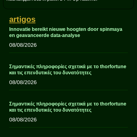
artigos
Innovatie bereikt nieuwe hoogten door spinmaya
en geavanceerde data-analyse
08/08/2026
Σημαντικές πληροφορίες σχετικά με το thorfortune
και τις επενδυτικές του δυνατότητες
08/08/2026
Σημαντικές πληροφορίες σχετικά με το thorfortune
και τις επενδυτικές του δυνατότητες
08/08/2026