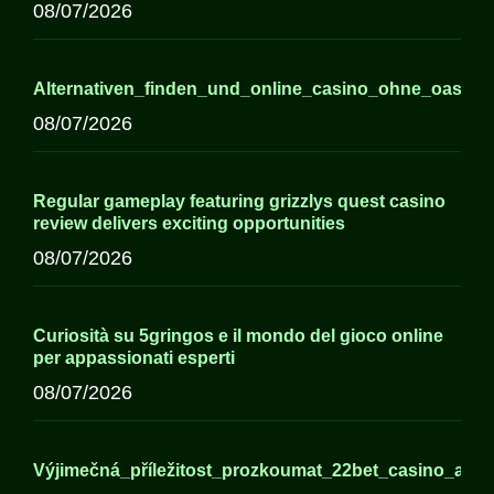
08/07/2026
Alternativen_finden_und_online_casino_ohne_oasis
08/07/2026
Regular gameplay featuring grizzlys quest casino
review delivers exciting opportunities
08/07/2026
Curiosità su 5gringos e il mondo del gioco online
per appassionati esperti
08/07/2026
Výjimečná_příležitost_prozkoumat_22bet_casino_a_j