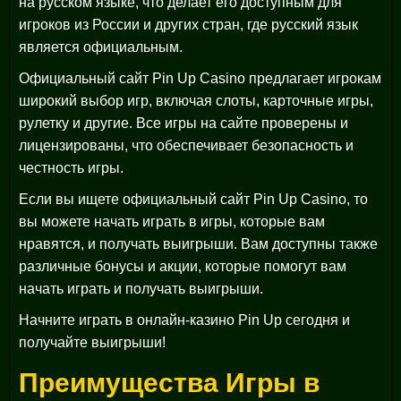
на русском языке, что делает его доступным для
игроков из России и других стран, где русский язык
является официальным.
Официальный сайт Pin Up Casino предлагает игрокам
широкий выбор игр, включая слоты, карточные игры,
рулетку и другие. Все игры на сайте проверены и
лицензированы, что обеспечивает безопасность и
честность игры.
Если вы ищете официальный сайт Pin Up Casino, то
вы можете начать играть в игры, которые вам
нравятся, и получать выигрыши. Вам доступны также
различные бонусы и акции, которые помогут вам
начать играть и получать выигрыши.
Начните играть в онлайн-казино Pin Up сегодня и
получайте выигрыши!
Преимущества Игры в