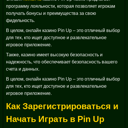
программу лояльности, которая позволяет игрокам
получать бонусы и преимущества за свою
фидельность.
В целом, онлайн казино Pin Up – это отличный выбор
для тех, кто ищет доступное и развлекательное
игровое приложение.
Также, казино имеет высокую безопасность и
надежность, что обеспечивает безопасность вашего
счета и данных.
В целом, онлайн казино Pin Up – это отличный выбор
для тех, кто ищет доступное и развлекательное
игровое приложение.
Как Зарегистрироваться и
Начать Играть в Pin Up