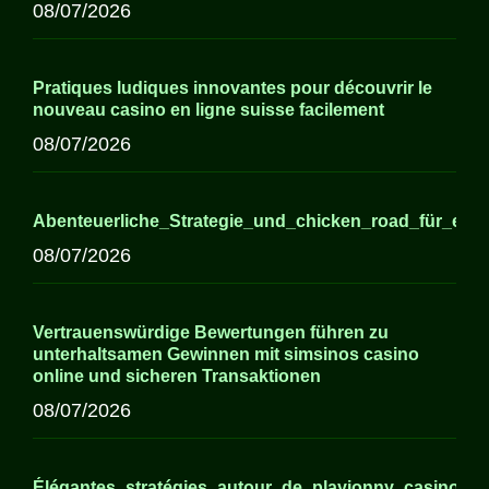
08/07/2026
Pratiques ludiques innovantes pour découvrir le
nouveau casino en ligne suisse facilement
08/07/2026
Abenteuerliche_Strategie_und_chicken_road_für_erfa
08/07/2026
Vertrauenswürdige Bewertungen führen zu
unterhaltsamen Gewinnen mit simsinos casino
online und sicheren Transaktionen
08/07/2026
Élégantes_stratégies_autour_de_playjonny_casino_p