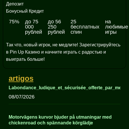
Депозит
Бонусный Кредит
75%
до 75
до 56
25
на
000
250
бесплатных
любимые
рублей
рублей
спин
игры
Так что, новый игрок, не медлите! Зарегистрируйтесь
в Pin Up Казино и начните играть с радостью и
выиграть больше!
artigos
Labondance_ludique_et_sécurisée_offerte_par_meille
08/07/2026
Motorvägens kurvor bjuder på utmaningar med
chickenroad och spännande körglädje