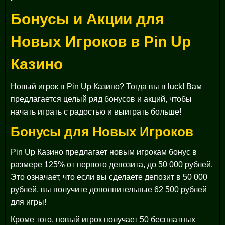
Бонусы и Акции для
Новых Игроков в Pin Up
Казино
Новый игрок в Pin Up Казино? Тогда вы в luck! Вам
предлагается целый ряд бонусов и акций, чтобы
начать играть с радостью и выиграть больше!
Бонусы для Новых Игроков
Pin Up Казино предлагает новым игрокам бонус в
размере 125% от первого депозита, до 50 000 рублей.
Это означает, что если вы сделаете депозит в 50 000
рублей, вы получите дополнительные 62 500 рублей
для игры!
Кроме того, новый игрок получает 50 бесплатных