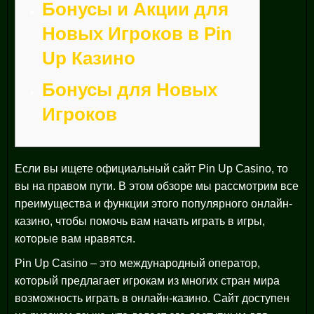
Бонусы и Акции для
Новых Игроков в Pin
Up Казино
Бонусы для Новых
Игроков
Если вы ищете официальный сайт Pin Up Casino, то
вы на правом пути. В этом обзоре мы рассмотрим все
преимущества и функции этого популярного онлайн-
казино, чтобы помочь вам начать играть в игры,
которые вам нравятся.
Pin Up Casino – это международный оператор,
который предлагает игрокам из многих стран мира
возможность играть в онлайн-казино. Сайт доступен