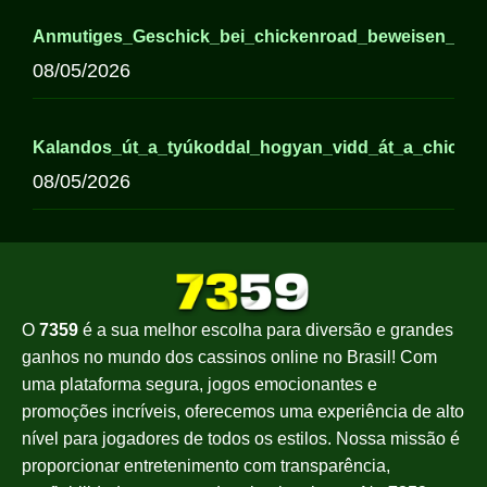
Anmutiges_Geschick_bei_chickenroad_beweisen_und
08/05/2026
Kalandos_út_a_tyúkoddal_hogyan_vidd_át_a_chicken
08/05/2026
O
7359
é a sua melhor escolha para diversão e grandes
ganhos no mundo dos cassinos online no Brasil! Com
uma plataforma segura, jogos emocionantes e
promoções incríveis, oferecemos uma experiência de alto
nível para jogadores de todos os estilos. Nossa missão é
proporcionar entretenimento com transparência,