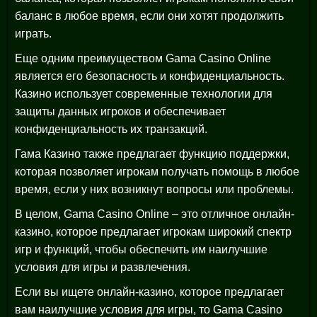
баланс в любое время, если они хотят продолжить
играть.
Еще одним преимуществом Gama Casino Online
является его безопасность и конфиденциальность.
Казино использует современные технологии для
защиты данных игроков и обеспечивает
конфиденциальность их транзакций.
Гама Казино также предлагает функцию поддержки,
которая позволяет игрокам получать помощь в любое
время, если у них возникнут вопросы или проблемы.
В целом, Gama Casino Online – это отличное онлайн-
казино, которое предлагает игрокам широкий спектр
игр и функций, чтобы обеспечить им наилучшие
условия для игры и развлечения.
Если вы ищете онлайн-казино, которое предлагает
вам наилучшие условия для игры, то Gama Casino