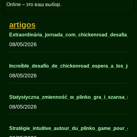
Online – это ваш выбор.
artigos
Extraordinária_jornada_com_chickenroad_desafia_se
08/05/2026
Increíble_desafío_de_chickenroad_espera_a_los_juga
08/05/2026
Statystyczna_zmienność_w_plinko_gra_i_szansa_na_i
08/05/2026
Stratégie_intuitive_autour_du_plinko_game_pour_déc