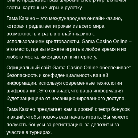
слоты, карточные игры и рулетку.
Гама Казино – это международная онлайн-казино,
которая предлагает игрокам из всего мира
возможность играть в онлайн-казино с
использованием криптовалюты. Gama Casino Online –
это место, где вы можете играть в любое время и из
любого места, имея доступ к интернету.
Официальный сайт Gama Casino Online обеспечивает
безопасность и конфиденциальность вашей
информации, используя современные технологии
шифрования. Это означает, что ваша информация
будет защищена от несанкционированного доступа.
Гама Казино предлагает вам широкий спектр бонусов
и акций, чтобы помочь вам начать играть. Вы можете
получать бонусы за регистрацию, за депозит и за
участие в турнирах.