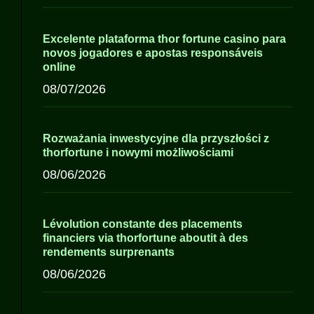
Excelente plataforma thor fortune casino para
novos jogadores e apostas responsáveis
online
08/07/2026
Rozważania inwestycyjne dla przyszłości z
thorfortune i nowymi możliwościami
08/06/2026
Lévolution constante des placements
financiers via thorfortune aboutit à des
rendements surprenants
08/06/2026