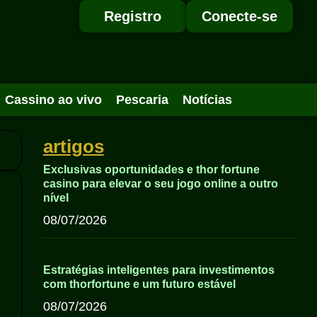
Registro
Conecte-se
Cassino ao vivo
Pescaria
Notícias
artigos
Exclusivas oportunidades e thor fortune
casino para elevar o seu jogo online a outro
nível
08/07/2026
Estratégias inteligentes para investimentos
com thorfortune e um futuro estável
08/07/2026