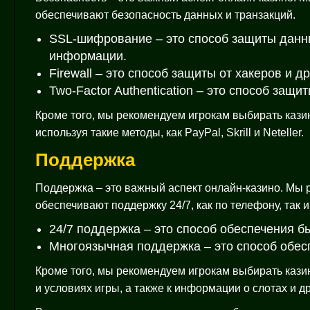
обеспечивают безопасность данных и транзакций.
SSL-шифрование – это способ защиты данны
информации.
Firewall – это способ защиты от хакеров и др
Two-Factor Authentication – это способ защи
Кроме того, мы рекомендуем игрокам выбирать кази
используя такие методы, как PayPal, Skrill и Neteller.
Поддержка
Поддержка – это важный аспект онлайн-казино. Мы 
обеспечивают поддержку 24/7, как по телефону, так и
24/7 поддержка – это способ обеспечения б
Многоязычная поддержка – это способ обесп
Кроме того, мы рекомендуем игрокам выбирать кази
и условиях игры, а также к информации о слотах и др