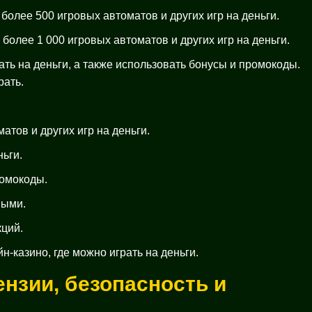
м более 500 игровых автоматов и других игр на деньги.
м более 1 000 игровых автоматов и других игр на деньги.
ать на деньги, а также использовать бонусы и промокоды.
рать.
атов и других игр на деньги.
ньги.
ромокоды.
ными.
кций.
-казино, где можно играть на деньги.
ензии, безопасность и