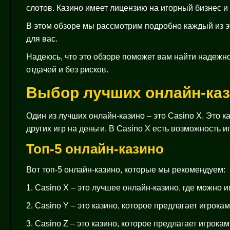
слотов. Казино имеет лицензию на игорный бизнес и
В этом обзоре мы рассмотрим подробно каждый из э
для вас.
Надеюсь, что это обзоре поможет вам найти надежно
отдачей и без рисков.
Выбор лучших онлайн-ка
Один из лучших онлайн-казино – это Casino X. Это к
других игр на деньги. В Casino X есть возможность и
Топ-5 онлайн-казино
Вот топ-5 онлайн-казино, которые мы рекомендуем:
1. Casino X – это лучшее онлайн-казино, где можно и
2. Casino Y – это казино, которое предлагает игрока
3. Casino Z – это казино, которое предлагает игрока