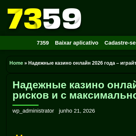
7359
Baixar aplicativo
Cadastre-se
Home
»
Надежные казино онлайн 2026 года – играй
Надежные казино онлайн
рисков и с максимальн
wp_administrator
junho 21, 2026