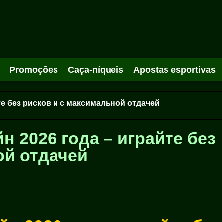
Promoções
Caça-níqueis
Apostas esportivas
те без рисков и с максимальной отдачей
 2026 года – играйте без
ой отдачей