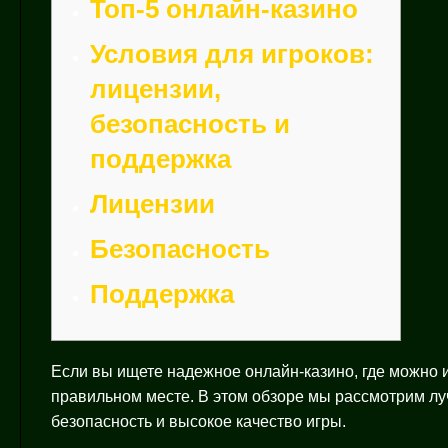
Топ-5 онлайн-казино
Условия для игроков:
лицензии,
безопасность и
поддержка
Лицензии
Безопасность
Поддержка
Если вы ищете надежное онлайн-казино, где можно иг
правильном месте. В этом обзоре мы рассмотрим лу
безопасность и высокое качество игры.