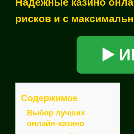
Надежные казино онлай
рисков и с максимальн
▶️ 
Содержимое
Выбор лучших
онлайн-казино