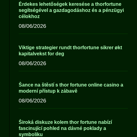
Érdekes lehetőségek keresése a thorfortune
segítségével a gazdagodáshoz és a pénzügyi
célokhoz
08/06/2026
Viktige strategier rundt thorfortune sikrer økt
kapitalvekst for deg
08/06/2026
Šance na štěstí s thor fortune online casino a
moderní přístup k zábavě
08/06/2026
Široká diskuze kolem thor fortune nabízí
fascinující pohled na dávné poklady a
symboliku