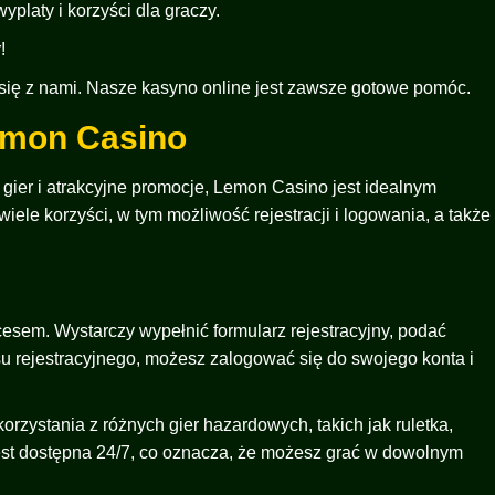
platy i korzyści dla graczy.
!
j się z nami. Nasze kasyno online jest zawsze gotowe pomóc.
emon Casino
r gier i atrakcyjne promocje, Lemon Casino jest idealnym
ele korzyści, w tym możliwość rejestracji i logowania, a także
esem. Wystarczy wypełnić formularz rejestracyjny, podać
 rejestracyjnego, możesz zalogować się do swojego konta i
rzystania z różnych gier hazardowych, takich jak ruletka,
 jest dostępna 24/7, co oznacza, że możesz grać w dowolnym