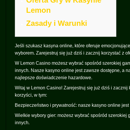
Lemon
Zasady i Warunki
Jeśli szukasz kasyna online, które oferuje emocjonuj
wyborem. Zarejestruj się już dziś i zacznij korzystać z 
W Lemon Casino możesz wybrać spośród szerokiej gamy g
innych. Nasze kasyno online jest zawsze dostępne, a n
najlepsze doświadczenie hazardowe.
Witaj w Lemon Casino! Zarejestruj się już dziś i zacznij
korzyści, w tym:
Bezpieczeństwo i prywatność: nasze kasyno online jest
Wielkie wybory gier: możesz wybrać spośród szerokiej g
innych.