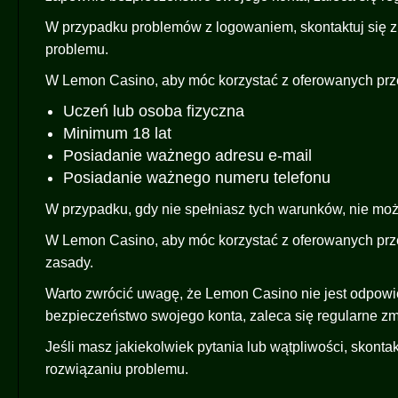
W przypadku problemów z logowaniem, skontaktuj się z
problemu.
W Lemon Casino, aby móc korzystać z oferowanych prze
Uczeń lub osoba fizyczna
Minimum 18 lat
Posiadanie ważnego adresu e-mail
Posiadanie ważnego numeru telefonu
W przypadku, gdy nie spełniasz tych warunków, nie moż
W Lemon Casino, aby móc korzystać z oferowanych prze
zasady.
Warto zwrócić uwagę, że Lemon Casino nie jest odpowi
bezpieczeństwo swojego konta, zaleca się regularne zm
Jeśli masz jakiekolwiek pytania lub wątpliwości, skont
rozwiązaniu problemu.