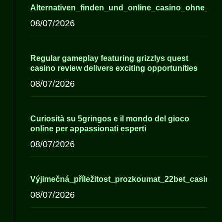
Alternativen_finden_und_online_casino_ohne_oa
08/07/2026
Regular gameplay featuring grizzlys quest
casino review delivers exciting opportunities
08/07/2026
Curiosità su 5gringos e il mondo del gioco
online per appassionati esperti
08/07/2026
Výjimečná_příležitost_prozkoumat_22bet_casino
08/07/2026