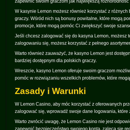
zapewnić swoim graczom jak największą różnorodność 
W kasynie Lemon możesz również korzystać z różnych bo
graczy. Wśród nich są bonusy powitalne, które mogą p
promocje, które mogą pomóc Ci zwiększyć swoje szans
Jeśli chcesz zalogować się do kasyna Lemon, możesz t
zalogowaniu się, możesz korzystać z pełnego asortymen
Warto również zauważyć, że kasyno Lemon jest dostępne
bardziej dostępnym dla polskich graczy.
Wreszcie, kasyno Lemon oferuje swoim graczom możliwość
pomóc w rozwiązaniu wszelkich problemów, które mogą 
Zasady i Warunki
W Lemon Casino, aby móc korzystać z oferowanych prze
zalogować się, wprowadź swoje dane logowania, które 
Warto zwrócić uwagę, że Lemon Casino nie jest odpowi
zapewnić bezpieczeństwo swojego konta, zaleca się re