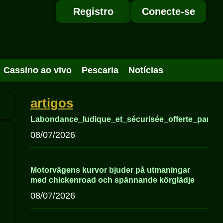
Registro
Conecte-se
Cassino ao vivo
Pescaria
Notícias
artigos
Labondance_ludique_et_sécurisée_offerte_par_me
08/07/2026
Motorvägens kurvor bjuder på utmaningar
med chickenroad och spännande körglädje
08/07/2026