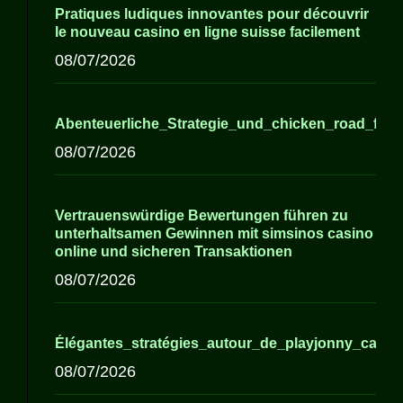
Pratiques ludiques innovantes pour découvrir
le nouveau casino en ligne suisse facilement
08/07/2026
Abenteuerliche_Strategie_und_chicken_road_für_
08/07/2026
Vertrauenswürdige Bewertungen führen zu
unterhaltsamen Gewinnen mit simsinos casino
online und sicheren Transaktionen
08/07/2026
Élégantes_stratégies_autour_de_playjonny_casi
08/07/2026