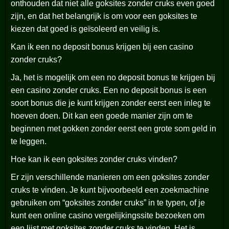
onthouden dat niet alle goksites zonder cruks even goed
zijn, en dat het belangrijk is om voor een goksites te
kiezen dat goed is geïsoleerd en veilig is.
Kan ik een no deposit bonus krijgen bij een casino
zonder cruks?
Ja, het is mogelijk om een no deposit bonus te krijgen bij
een casino zonder cruks. Een no deposit bonus is een
soort bonus die je kunt krijgen zonder eerst een inleg te
hoeven doen. Dit kan een goede manier zijn om te
beginnen met gokken zonder eerst een grote som geld in
te leggen.
Hoe kan ik een goksites zonder cruks vinden?
Er zijn verschillende manieren om een goksites zonder
cruks te vinden. Je kunt bijvoorbeeld een zoekmachine
gebruiken om “goksites zonder cruks” in te typen, of je
kunt een online casino vergelijkingssite bezoeken om
een lijst met goksites zonder cruks te vinden. Het is