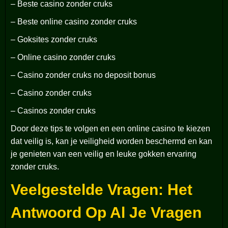
– Beste casino zonder cruks
– Beste online casino zonder cruks
– Goksites zonder cruks
– Online casino zonder cruks
– Casino zonder cruks no deposit bonus
– Casino zonder cruks
– Casinos zonder cruks
Door deze tips te volgen en een online casino te kiezen
dat veilig is, kan je veiligheid worden beschermd en kan
je genieten van een veilig en leuke gokken ervaring
zonder cruks.
Veelgestelde Vragen: Het
Antwoord Op Al Je Vragen