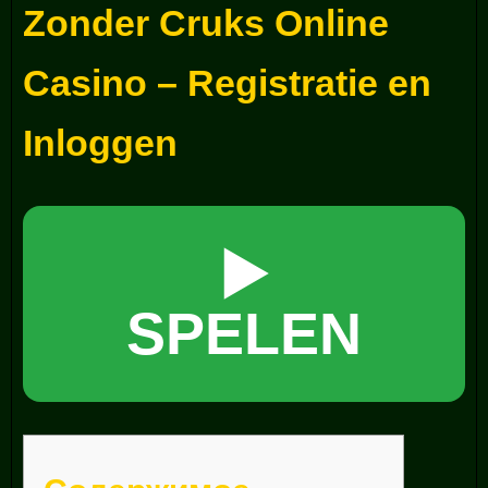
Zonder Cruks Online
Casino – Registratie en
Inloggen
▶️
SPELEN