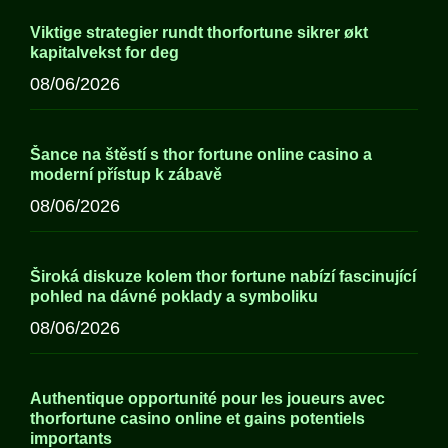
Viktige strategier rundt thorfortune sikrer økt
kapitalvekst for deg
08/06/2026
Šance na štěstí s thor fortune online casino a
moderní přístup k zábavě
08/06/2026
Široká diskuze kolem thor fortune nabízí fascinující
pohled na dávné poklady a symboliku
08/06/2026
Authentique opportunité pour les joueurs avec
thorfortune casino online et gains potentiels
importants