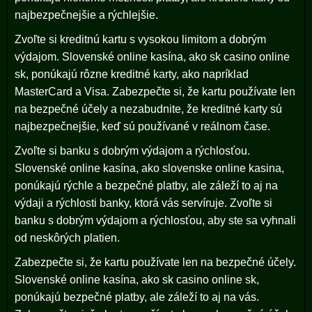
najbezpečnejšie a rýchlejšie.
Zvoľte si kreditnú kartu s vysokou limitom a dobrým
výdajom. Slovenské online kasína, ako sk casino online
sk, ponúkajú rôzne kreditné karty, ako napríklad
MasterCard a Visa. Zabezpečte si, že kartu používate len
na bezpečné účely a nezabudnite, že kreditné karty sú
najbezpečnejšie, keď sú používané v reálnom čase.
Zvoľte si banku s dobrým výdajom a rýchlosťou.
Slovenské online kasína, ako slovenske online kasina,
ponúkajú rýchle a bezpečné platby, ale záleží to aj na
výdaji a rýchlosti banky, ktorá vás servíruje. Zvoľte si
banku s dobrým výdajom a rýchlosťou, aby ste sa vyhnali
od neskôrých platien.
Zabezpečte si, že kartu používate len na bezpečné účely.
Slovenské online kasína, ako sk casino online sk,
ponúkajú bezpečné platby, ale záleží to aj na vás.