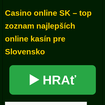
Casino online SK – top
zoznam najlepších
online kasín pre
Slovensko
▶️ HRAť