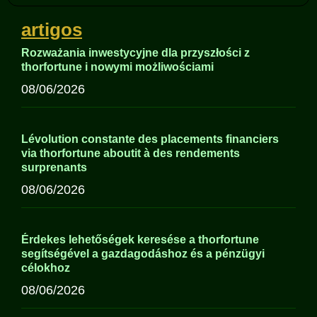
artigos
Rozważania inwestycyjne dla przyszłości z
thorfortune i nowymi możliwościami
08/06/2026
Lévolution constante des placements financiers
via thorfortune aboutit à des rendements
surprenants
08/06/2026
Érdekes lehetőségek keresése a thorfortune
segítségével a gazdagodáshoz és a pénzügyi
célokhoz
08/06/2026