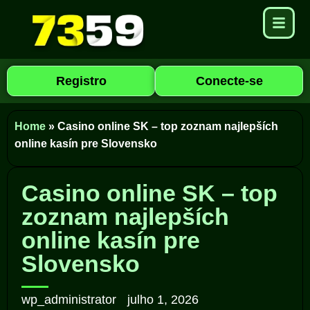
Registro
Conecte-se
Home
»
Casino online SK – top zoznam najlepších
online kasín pre Slovensko
Casino online SK – top
zoznam najlepších
online kasín pre
Slovensko
wp_administrator
julho 1, 2026