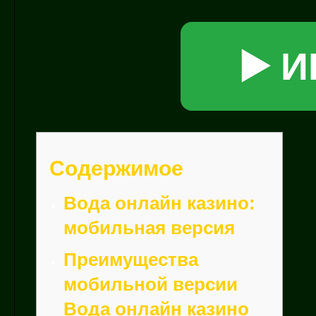
▶️ 
Содержимое
Вода онлайн казино:
мобильная версия
Преимущества
мобильной версии
Вода онлайн казино