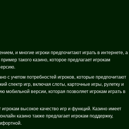
ием, и многие игроки предпочитают играть в интернете, а
 пример такого казино, которое предлагает игрокам
версию.
дано с учетом потребностей игроков, которые предпочитают
кий спектр игр, включая слоты, карточные игры, рулетку и
ию мобильной версии, которая позволяет игрокам играть в
т игрокам высокое качество игр и функций. Казино имеет
онлайн казино также предлагает игрокам поддержку,
омфортной.