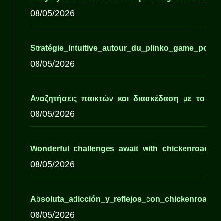
08/05/2026
Stratégie_intuitive_autour_du_plinko_game_pour_
08/05/2026
Αναζητήσεις_παικτών_και_διασκέδαση_με_το_ne
08/05/2026
Wonderful_challenges_await_with_chickenroad_te
08/05/2026
Absoluta_adicción_y_reflejos_con_chickenroad_e
08/05/2026