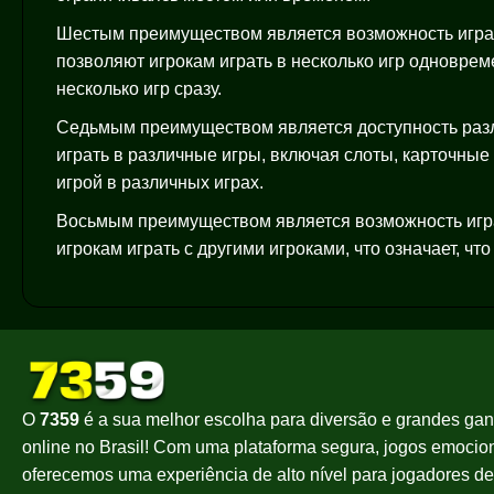
Шестым преимуществом является возможность играт
позволяют игрокам играть в несколько игр одновреме
несколько игр сразу.
Седьмым преимуществом является доступность разл
играть в различные игры, включая слоты, карточные и
игрой в различных играх.
Восьмым преимуществом является возможность игра
игрокам играть с другими игроками, что означает, чт
O
7359
é a sua melhor escolha para diversão e grandes ga
online no Brasil! Com uma plataforma segura, jogos emocion
oferecemos uma experiência de alto nível para jogadores de