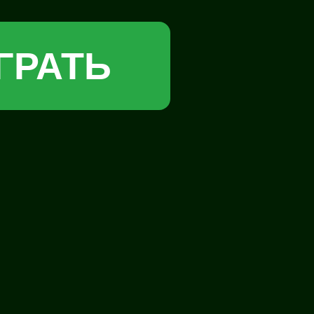
ИГРАТЬ