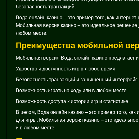
безопасность транзакций.
Вода онлайн казино – это пример того, как интернет
Мобильная версия казино – это идеальное решение д
любом месте.
Преимущества мобильной вер
Мобильная версия Вода онлайн казино предлагает и
Удобство и доступность игр в любое время
Безопасность транзакций и защищенный интерфейс
Возможность играть на ходу или в любом месте
Возможность доступа к истории игр и статистике
В целом, Вода онлайн казино – это пример того, как
для игры. Мобильная версия казино – это идеальное
и в любом месте.