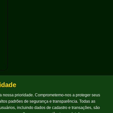
cidade
é a nossa prioridade. Comprometemo-nos a proteger seus
ltos padrões de segurança e transparência. Todas as
usuários, incluindo dados de cadastro e transações, são