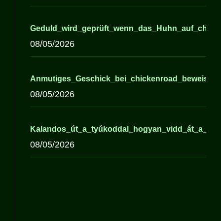
Geduld_wird_geprüft_wenn_das_Huhn_auf_chick
08/05/2026
Anmutiges_Geschick_bei_chickenroad_beweisen_
08/05/2026
Kalandos_út_a_tyúkoddal_hogyan_vidd_át_a_chic
08/05/2026