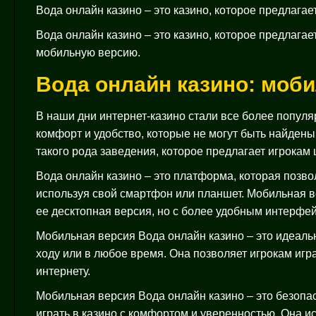
Вода онлайн казино – это казино, которое предлагае
Вода онлайн казино – это казино, которое предлагае
мобильную версию.
Вода онлайн казино: моб
В наши дни интернет-казино стали все более популя
комфорт и удобство, которые не могут быть найдены
такого рода заведения, которое предлагает игрокам
Вода онлайн казино – это платформа, которая позвол
используя свой смартфон или планшет. Мобильная ве
ее десктопная версия, но с более удобным интерфей
Мобильная версия Вода онлайн казино – это идеаль
ходу или в любое время. Она позволяет игрокам игра
интернету.
Мобильная версия Вода онлайн казино – это безопа
играть в казино с комфортом и уверенностью. Она 