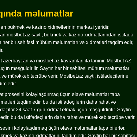
qında məlumatlar
ən bukmek ve kazino xidmətlərinin mərkəzi yeridir.
an mostbet.az saytı, bukmek və kazino xidmətlərindən istifadə
ın hər bir səhifəsi mühüm məlumatları və xidmətləri təqdim edir,
r.
t azerbaycan və mostbet az kavramları ilə tanınır. Mostbet AZ
 üçün məşğuldirilir. Saytın hər bir səhifəsi mühüm məlumatları
t və mürəkkəb təcrübə verir. Mostbet.az saytı, istifadəçilərinə
im edir.
yat prosesini kolaylaşdırmaq üçün əlavə məlumatlar tapa
mətləri təqdim edir, bu da istifadəçilərin daha rahat və
adəçilər 24 saat 7 gün xidmət etmək üçün məşğuldirilir. Saytın
dir, bu da istifadəçilərin daha rahat və mürəkkəb təcrübə verir.
osesini kolaylaşdırmaq üçün əlavə məlumatlar tapa bilərlər.
kmek və kazino xidmətlərini təqdim edir. Saytın hər bir səhifəsi