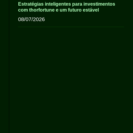
Estratégias inteligentes para investimentos
com thorfortune e um futuro estável
08/07/2026