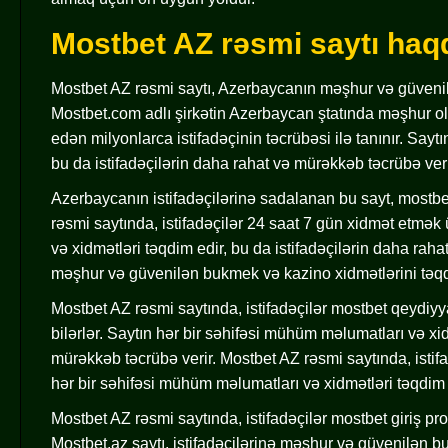
Mostbet AZ rəsmi saytı haq
Mostbet AZ rəsmi saytı, Azerbaycanın məşhur və güvenil
Mostbet.com adlı şirkətin Azerbaycan ştatında məşhur ol
edən milyonlarca istifadəçinin təcrübəsi ilə tanınır. Sayt
bu da istifadəçilərin daha rahat və mürəkkəb təcrübə veri
Azerbaycanın istifadəçilərinə sadalanan bu sayt, mostbe
rəsmi saytında, istifadəçilər 24 saat 7 gün xidmət etmək
və xidmətləri təqdim edir, bu da istifadəçilərin daha raha
məşhur və güvenilən bukmek və kazino xidmətlərini təqd
Mostbet AZ rəsmi saytında, istifadəçilər mostbet qeydiy
bilərlər. Saytın hər bir səhifəsi mühüm məlumatları və xid
mürəkkəb təcrübə verir. Mostbet AZ rəsmi saytında, istif
hər bir səhifəsi mühüm məlumatları və xidmətləri təqdim e
Mostbet AZ rəsmi saytında, istifadəçilər mostbet giriş pr
Mostbet.az saytı, istifadəçilərinə məşhur və güvenilən bu