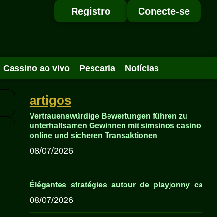
Registro
Conecte-se
Cassino ao vivo
Pescaria
Notícias
artigos
Vertrauenswürdige Bewertungen führen zu
unterhaltsamen Gewinnen mit simsinos casino
online und sicheren Transaktionen
08/07/2026
Élégantes_stratégies_autour_de_playjonny_casi
08/07/2026