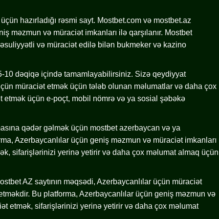
üçün hazırladığı rəsmi sayt. Mostbet.com və mostbet.az
niş məzmun və müraciət imkanları ilə qarşılanır. Mostbet
suliyyətli və müraciət edilə bilən bukmeker və kazino
-10 dəqiqə içində tamamlayabilirsiniz. Sizə qeydiyyat
z üçün müraciət etmək üçün tələb olunan məlumatlar və daha çox
ət etmək üçün e-poçt, mobil nömrə və ya sosial şəbəkə
rmasına qədər gəlmək üçün mostbet azerbaycan və ya
tforma, Azerbaycanlılar üçün geniş məzmun və müraciət imkanları
ək, sifarişlərinizi yerinə yetirir və daha çox məlumat almaq üçün
stbet AZ saytının məqsədi, Azerbaycanlılar üçün müraciət
m etməkdir. Bu platforma, Azerbaycanlılar üçün geniş məzmun və
ət etmək, sifarişlərinizi yerinə yetirir və daha çox məlumat