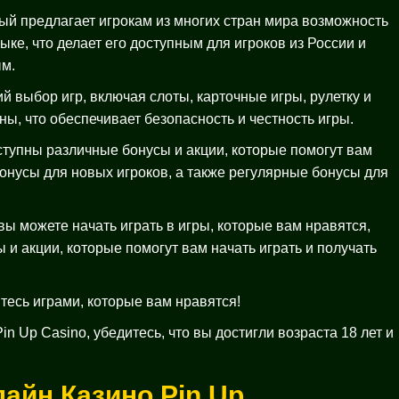
ый предлагает игрокам из многих стран мира возможность
ыке, что делает его доступным для игроков из России и
ым.
 выбор игр, включая слоты, карточные игры, рулетку и
ы, что обеспечивает безопасность и честность игры.
ступны различные бонусы и акции, которые помогут вам
онусы для новых игроков, а также регулярные бонусы для
вы можете начать играть в игры, которые вам нравятся,
 и акции, которые помогут вам начать играть и получать
йтесь играми, которые вам нравятся!
 Up Casino, убедитесь, что вы достигли возраста 18 лет и
айн Казино Pin Up