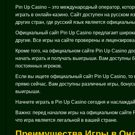
Pin Up Casino – это международный оператор, котор
играть в онлайн-казино. Сайт доступен на русском яз
других стран, где русский язык является официальн
Официальный сайт Pin Up Casino предлагает широкий
другие. Все игры на сайте проверены и лицензирован
Кроме того, на официальном сайте Pin Up Casino до
начать играть и получать выигрыши. Вам доступны б
постоянных игроков.
Если вы ищете официальный сайт Pin Up Casino, то 
прямо сейчас. Вам доступны различные игры, бонусы
выигрыши.
Начните играть в Pin Up Casino сегодня и наслажда
Важно: перед началом игры на официальном сайте Pin
что игра является легальной в вашей стране.
Преимущества Игры в Онл