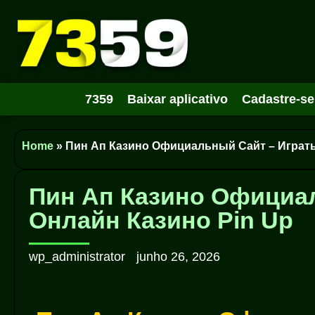
7359
Baixar aplicativo
Cadastre-se
Home
»
Пин Ап Казино Официальный Сайт – Играть
Пин Ап Казино Официал
Онлайн Казино Pin Up
wp_administrator
junho 26, 2026