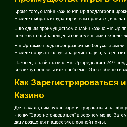
Кроме того, онлайн казино Pin Up предлагает широки
можете выбрать игру, которая вам нравится, и начать
Еще одним преимуществом онлайн казино Pin Up явл
пользователей защищены современными технологиям
Pin Up также предлагает различные бонусы и акции,
можете получать бонусы за регистрацию, за депозит и
Наконец, онлайн казино Pin Up предлагает 24/7 подд
возникнут вопросы или проблемы. Это особенно важн
Как Зарегистрироваться и 
Казино
Для начала, вам нужно зарегистрироваться на офици
кнопку “Зарегистрироваться” в верхнем меню. Зате
дату рождения и адрес электронной почты.