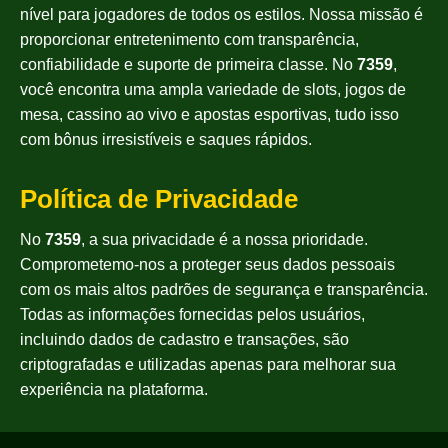
nível para jogadores de todos os estilos. Nossa missão é
proporcionar entretenimento com transparência,
confiabilidade e suporte de primeira classe. No
7359
,
você encontra uma ampla variedade de slots, jogos de
mesa, cassino ao vivo e apostas esportivas, tudo isso
com bônus irresistíveis e saques rápidos.
Política de Privacidade
No
7359
, a sua privacidade é a nossa prioridade.
Comprometemo-nos a proteger seus dados pessoais
com os mais altos padrões de segurança e transparência.
Todas as informações fornecidas pelos usuários,
incluindo dados de cadastro e transações, são
criptografadas e utilizadas apenas para melhorar sua
experiência na plataforma.