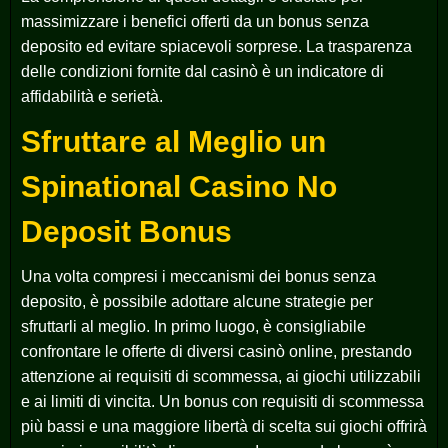
massimizzare i benefici offerti da un bonus senza
deposito ed evitare spiacevoli sorprese. La trasparenza
delle condizioni fornite dal casinò è un indicatore di
affidabilità e serietà.
Sfruttare al Meglio un
Spinational Casino No
Deposit Bonus
Una volta compresi i meccanismi dei bonus senza
deposito, è possibile adottare alcune strategie per
sfruttarli al meglio. In primo luogo, è consigliabile
confrontare le offerte di diversi casinò online, prestando
attenzione ai requisiti di scommessa, ai giochi utilizzabili
e ai limiti di vincita. Un bonus con requisiti di scommessa
più bassi e una maggiore libertà di scelta sui giochi offrirà