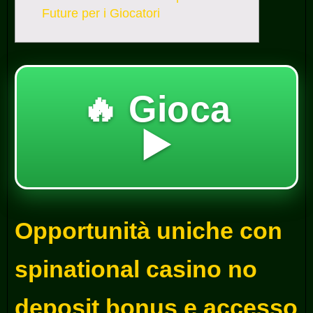
Future per i Giocatori
🔥 Gioca
▶️
Opportunità uniche con
spinational casino no
deposit bonus e accesso