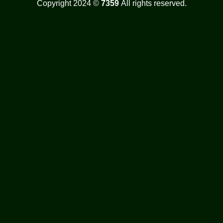
Copyright 2024 ©
7359
All rights reserved.