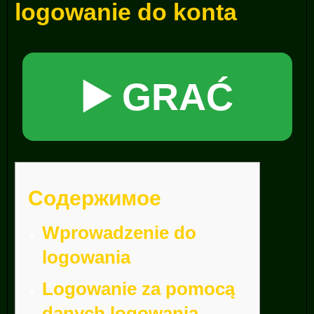
logowanie do konta
▶️ GRAĆ
Содержимое
Wprowadzenie do
logowania
Logowanie za pomocą
danych logowania