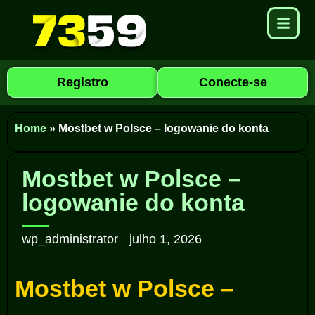
Registro
Conecte-se
Home
»
Mostbet w Polsce – logowanie do konta
Mostbet w Polsce –
logowanie do konta
wp_administrator
julho 1, 2026
Mostbet w Polsce –