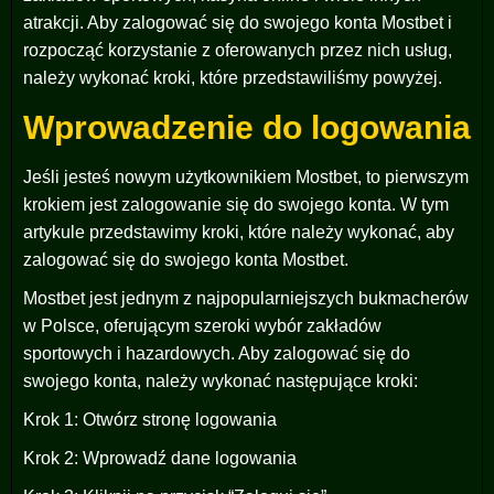
atrakcji. Aby zalogować się do swojego konta Mostbet i
rozpocząć korzystanie z oferowanych przez nich usług,
należy wykonać kroki, które przedstawiliśmy powyżej.
Wprowadzenie do logowania
Jeśli jesteś nowym użytkownikiem Mostbet, to pierwszym
krokiem jest zalogowanie się do swojego konta. W tym
artykule przedstawimy kroki, które należy wykonać, aby
zalogować się do swojego konta Mostbet.
Mostbet jest jednym z najpopularniejszych bukmacherów
w Polsce, oferującym szeroki wybór zakładów
sportowych i hazardowych. Aby zalogować się do
swojego konta, należy wykonać następujące kroki:
Krok 1: Otwórz stronę logowania
Krok 2: Wprowadź dane logowania