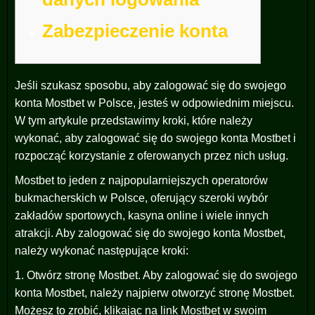
Zabezpieczenie konta
Jeśli szukasz sposobu, aby zalogować się do swojego
konta Mostbet w Polsce, jesteś w odpowiednim miejscu.
W tym artykule przedstawimy kroki, które należy
wykonać, aby zalogować się do swojego konta Mostbet i
rozpocząć korzystanie z oferowanych przez nich usług.
Mostbet to jeden z najpopularniejszych operatorów
bukmacherskich w Polsce, oferujący szeroki wybór
zakładów sportowych, kasyna online i wiele innych
atrakcji. Aby zalogować się do swojego konta Mostbet,
należy wykonać następujące kroki:
1. Otwórz stronę Mostbet. Aby zalogować się do swojego
konta Mostbet, należy najpierw otworzyć stronę Mostbet.
Możesz to zrobić, klikając na link Mostbet w swoim