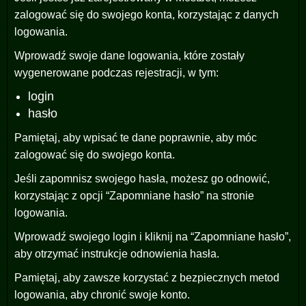
zalogować się do swojego konta, korzystając z danych
logowania.
Wprowadź swoje dane logowania, które zostały
wygenerowane podczas rejestracji, w tym:
login
hasło
Pamiętaj, aby wpisać te dane poprawnie, aby móc
zalogować się do swojego konta.
Jeśli zapomnisz swojego hasła, możesz go odnowić,
korzystając z opcji “Zapomniane hasło” na stronie
logowania.
Wprowadź swojego login i kliknij na “Zapomniane hasło”,
aby otrzymać instrukcje odnowienia hasła.
Pamiętaj, aby zawsze korzystać z bezpiecznych metod
logowania, aby chronić swoje konto.