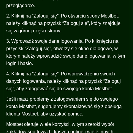
przeglądarce.
2. Kliknij na “Zaloguj się”. Po otwarciu strony Mostbet,
należy kliknąć na przycisk “Zaloguj się”, który znajduje
się w górnej części strony.
3. Wprowadź swoje dane logowania. Po kliknięciu na
przycisk “Zaloguj się”, otworzy się okno dialogowe, w
którym należy wprowadzić swoje dane logowania, w tym
login i hasło.
4. Kliknij na “Zaloguj się”. Po wprowadzeniu swoich
danych logowania, należy kliknąć na przycisk “Zaloguj
się”, aby zalogować się do swojego konta Mostbet.
Jeśli masz problemy z zalogowaniem się do swojego
konta Mostbet, sugerujemy skontaktować się z obsługą
klienta Mostbet, aby uzyskać pomoc.
Mostbet oferuje wiele korzyści, w tym szeroki wybór
zakładów sportowych, kasyna online i wiele innych