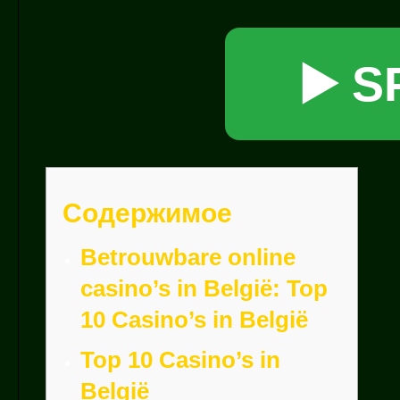
▶️ 
Содержимое
Betrouwbare online
casino’s in België: Top
10 Casino’s in België
Top 10 Casino’s in
België