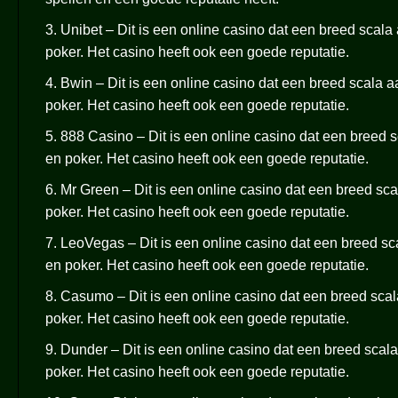
3. Unibet – Dit is een online casino dat een breed scala
poker. Het casino heeft ook een goede reputatie.
4. Bwin – Dit is een online casino dat een breed scala a
poker. Het casino heeft ook een goede reputatie.
5. 888 Casino – Dit is een online casino dat een breed s
en poker. Het casino heeft ook een goede reputatie.
6. Mr Green – Dit is een online casino dat een breed sca
poker. Het casino heeft ook een goede reputatie.
7. LeoVegas – Dit is een online casino dat een breed sca
en poker. Het casino heeft ook een goede reputatie.
8. Casumo – Dit is een online casino dat een breed scala
poker. Het casino heeft ook een goede reputatie.
9. Dunder – Dit is een online casino dat een breed scala
poker. Het casino heeft ook een goede reputatie.