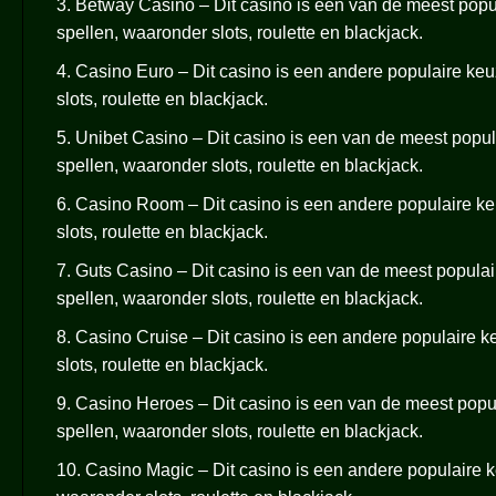
3. Betway Casino – Dit casino is een van de meest popul
spellen, waaronder slots, roulette en blackjack.
4. Casino Euro – Dit casino is een andere populaire keu
slots, roulette en blackjack.
5. Unibet Casino – Dit casino is een van de meest popul
spellen, waaronder slots, roulette en blackjack.
6. Casino Room – Dit casino is een andere populaire ke
slots, roulette en blackjack.
7. Guts Casino – Dit casino is een van de meest populai
spellen, waaronder slots, roulette en blackjack.
8. Casino Cruise – Dit casino is een andere populaire k
slots, roulette en blackjack.
9. Casino Heroes – Dit casino is een van de meest popul
spellen, waaronder slots, roulette en blackjack.
10. Casino Magic – Dit casino is een andere populaire k