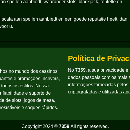
aan spellen aanbiedt, waaronder slots, blackjack, roulette en
 scala aan spellen aanbiedt en een goede reputatie heeft, dan
voor u.
Política de Priva
No
7359
, a sua privacidade 
nhos no mundo dos cassinos
dados pessoais com os mais a
antes e promoções incríveis,
informações fornecidas pelos 
 todos os estilos. Nossa
criptografadas e utilizadas a
nfiabilidade e suporte de
e de slots, jogos de mesa,
resistíveis e saques rápidos.
Copyright 2024 ©
7359
All rights reserved.