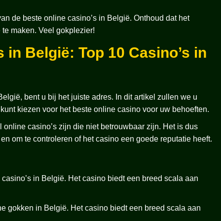
 van de beste online casino’s in België. Onthoud dat het
e te maken. Veel gokplezier!
 in België: Top 10 Casino’s in
gië, bent u bij het juiste adres. In dit artikel zullen we u
kunt kiezen voor het beste online casino voor uw behoeften.
 online casino’s zijn die niet betrouwbaar zijn. Het is dus
 en om te controleren of het casino een goede reputatie heeft.
 casino’s in België. Het casino biedt een breed scala aan
ne gokken in België. Het casino biedt een breed scala aan