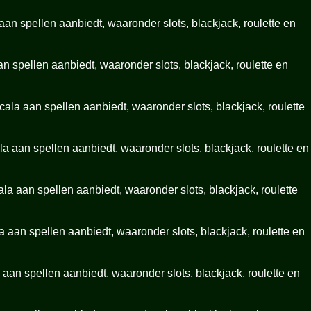
 aan spellen aanbiedt, waaronder slots, blackjack, roulette en
an spellen aanbiedt, waaronder slots, blackjack, roulette en
cala aan spellen aanbiedt, waaronder slots, blackjack, roulette
la aan spellen aanbiedt, waaronder slots, blackjack, roulette en
la aan spellen aanbiedt, waaronder slots, blackjack, roulette
 aan spellen aanbiedt, waaronder slots, blackjack, roulette en
 aan spellen aanbiedt, waaronder slots, blackjack, roulette en