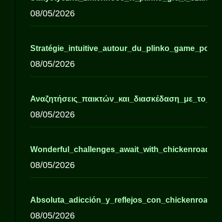
08/05/2026
Stratégie_intuitive_autour_du_plinko_game_pour_
08/05/2026
Αναζητήσεις_παικτών_και_διασκέδαση_με_το_ne
08/05/2026
Wonderful_challenges_await_with_chickenroad_te
08/05/2026
Absoluta_adicción_y_reflejos_con_chickenroad_e
08/05/2026