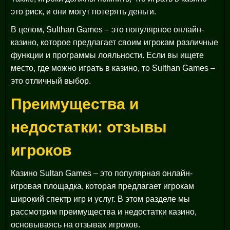
это риск, и они могут потерять деньги.
В целом, Sulthan Games – это популярное онлайн-
казино, которое предлагает своим игрокам различные
функции и программы лояльности. Если вы ищете
место, где можно играть в казино, то Sulthan Games –
это отличный выбор.
Преимущества и
недостатки: отзывы
игроков
Казино Sultan Games – это популярная онлайн-
игровая площадка, которая предлагает игрокам
широкий спектр игр и услуг. В этом разделе мы
рассмотрим преимущества и недостатки казино,
основываясь на отзывах игроков.