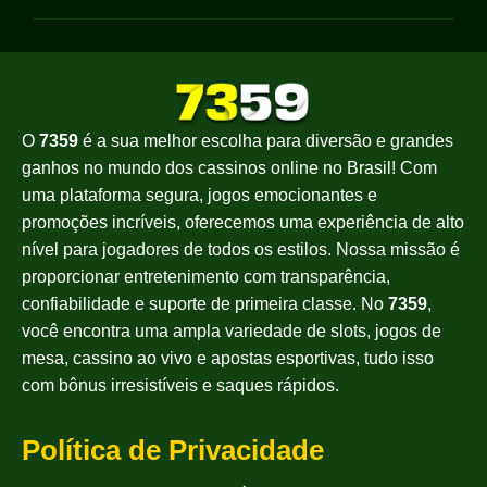
O
7359
é a sua melhor escolha para diversão e grandes
ganhos no mundo dos cassinos online no Brasil! Com
uma plataforma segura, jogos emocionantes e
promoções incríveis, oferecemos uma experiência de alto
nível para jogadores de todos os estilos. Nossa missão é
proporcionar entretenimento com transparência,
confiabilidade e suporte de primeira classe. No
7359
,
você encontra uma ampla variedade de slots, jogos de
mesa, cassino ao vivo e apostas esportivas, tudo isso
com bônus irresistíveis e saques rápidos.
Política de Privacidade