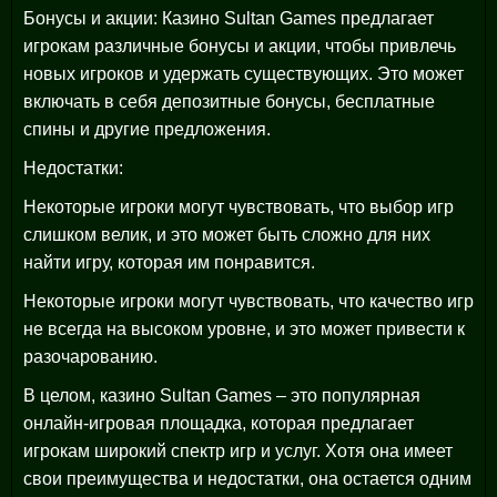
Бонусы и акции: Казино Sultan Games предлагает
игрокам различные бонусы и акции, чтобы привлечь
новых игроков и удержать существующих. Это может
включать в себя депозитные бонусы, бесплатные
спины и другие предложения.
Недостатки:
Некоторые игроки могут чувствовать, что выбор игр
слишком велик, и это может быть сложно для них
найти игру, которая им понравится.
Некоторые игроки могут чувствовать, что качество игр
не всегда на высоком уровне, и это может привести к
разочарованию.
В целом, казино Sultan Games – это популярная
онлайн-игровая площадка, которая предлагает
игрокам широкий спектр игр и услуг. Хотя она имеет
свои преимущества и недостатки, она остается одним