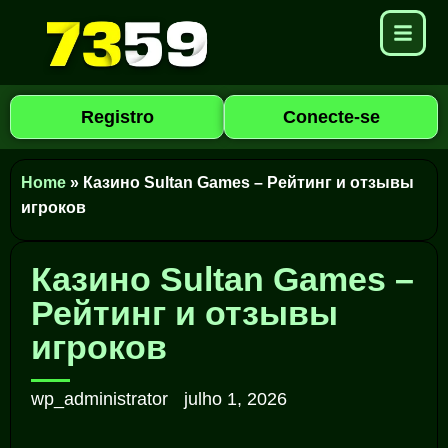
Registro
Conecte-se
Home
»
Казино Sultan Games – Рейтинг и отзывы
игроков
Казино Sultan Games –
Рейтинг и отзывы
игроков
wp_administrator
julho 1, 2026