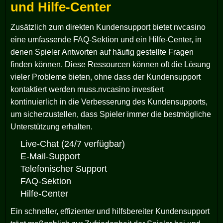
und Hilfe-Center
Zusätzlich zum direkten Kundensupport bietet nvcasino
eine umfassende FAQ-Sektion und ein Hilfe-Center, in
denen Spieler Antworten auf häufig gestellte Fragen
finden können. Diese Ressourcen können oft die Lösung
vieler Probleme bieten, ohne dass der Kundensupport
kontaktiert werden muss.nvcasino investiert
kontinuierlich in die Verbesserung des Kundensupports,
um sicherzustellen, dass Spieler immer die bestmögliche
Unterstützung erhalten.
Live-Chat (24/7 verfügbar)
E-Mail-Support
Telefonischer Support
FAQ-Sektion
Hilfe-Center
Ein schneller, effizienter und hilfsbereiter Kundensupport