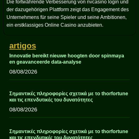
Die fortwährende Verbesserung von nvcasino login und
der dazugehörigen Plattform zeigt das Engagement des
Unternehmens für seine Spieler und seine Ambitionen,
ein erstklassiges Online Casino anzubieten.
artigos
Innovatie bereikt nieuwe hoogten door spinmaya
en geavanceerde data-analyse
08/08/2026
Σημαντικές πληροφορίες σχετικά με το thorfortune
και τις επενδυτικές του δυνατότητες
08/08/2026
Σημαντικές πληροφορίες σχετικά με το thorfortune
και τις επενδυτικές του δυνατότητες