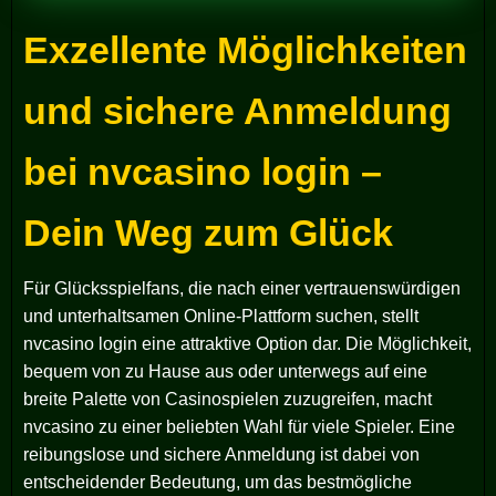
Exzellente Möglichkeiten
und sichere Anmeldung
bei nvcasino login –
Dein Weg zum Glück
Für Glücksspielfans, die nach einer vertrauenswürdigen
und unterhaltsamen Online-Plattform suchen, stellt
nvcasino login eine attraktive Option dar. Die Möglichkeit,
bequem von zu Hause aus oder unterwegs auf eine
breite Palette von Casinospielen zuzugreifen, macht
nvcasino zu einer beliebten Wahl für viele Spieler. Eine
reibungslose und sichere Anmeldung ist dabei von
entscheidender Bedeutung, um das bestmögliche