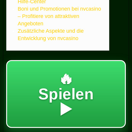
Hilfe-Center
Boni und Promotionen bei nvcasino
– Profitiere von attraktiven
Angeboten
Zusätzliche Aspekte und die
Entwicklung von nvcasino
🔥
Spielen
▶️