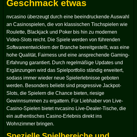
Geschmack etwas
nvcasino überzeugt durch eine beeindruckende Auswahl
an Casinospielen, die von klassischen Tischspielen wie
Roulette, Blackjack und Poker bis hin zu modernen
Video-Slots reicht. Die Spiele werden von führenden
Softwareentwicklern der Branche bereitgestellt, was eine
hohe Qualität, Fairness und eine ansprechende Gaming-
Erfahrung garantiert. Durch regelmäßige Updates und
Ergänzungen wird das Spielportfolio ständig erweitert,
sodass immer wieder neue Spielerlebnisse geboten
werden. Besonders beliebt sind progressive Jackpot-
Slots, die Spielern die Chance bieten, riesige
Gewinnsummen zu ergattern. Für Liebhaber von Live-
Casino-Spielen bietet nvcasino Live-Dealer-Tische, die
ein authentisches Casino-Erlebnis direkt ins
Wohnzimmer bringen.
Spezielle Spielbereiche und