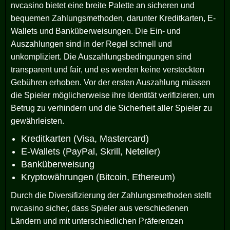
nvcasino bietet eine breite Palette an sicheren und
bequemen Zahlungsmethoden, darunter Kreditkarten, E-
Wallets und Banküberweisungen. Die Ein- und
Auszahlungen sind in der Regel schnell und
unkompliziert. Die Auszahlungsbedingungen sind
transparent und fair, und es werden keine versteckten
Gebühren erhoben. Vor der ersten Auszahlung müssen
die Spieler möglicherweise ihre Identität verifizieren, um
Betrug zu verhindern und die Sicherheit aller Spieler zu
gewährleisten.
Kreditkarten (Visa, Mastercard)
E-Wallets (PayPal, Skrill, Neteller)
Banküberweisung
Kryptowährungen (Bitcoin, Ethereum)
Durch die Diversifizierung der Zahlungsmethoden stellt
nvcasino sicher, dass Spieler aus verschiedenen
Ländern und mit unterschiedlichen Präferenzen