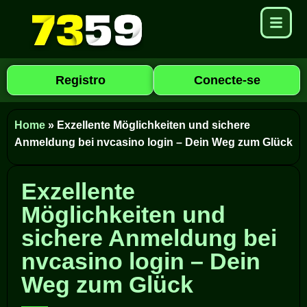
Registro
Conecte-se
Home
»
Exzellente Möglichkeiten und sichere
Anmeldung bei nvcasino login – Dein Weg zum Glück
Exzellente
Möglichkeiten und
sichere Anmeldung bei
nvcasino login – Dein
Weg zum Glück