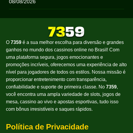
08/08/2026
O
7359
é a sua melhor escolha para diversão e grandes
ganhos no mundo dos cassinos online no Brasil! Com
uma plataforma segura, jogos emocionantes e
promoções incríveis, oferecemos uma experiência de alto
nível para jogadores de todos os estilos. Nossa missão é
proporcionar entretenimento com transparência,
confiabilidade e suporte de primeira classe. No
7359
,
você encontra uma ampla variedade de slots, jogos de
mesa, cassino ao vivo e apostas esportivas, tudo isso
com bônus irresistíveis e saques rápidos.
Política de Privacidade