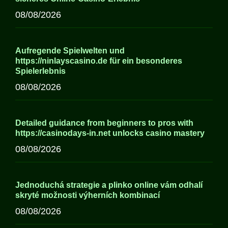
08/08/2026
Aufregende Spielwelten und
https://ninlayscasino.de für ein besonderes
Spielerlebnis
08/08/2026
Detailed guidance from beginners to pros with
https://casinodays-in.net unlocks casino mastery
08/08/2026
Jednoduchá strategie a plinko online vám odhalí
skryté možnosti výherních kombinací
08/08/2026