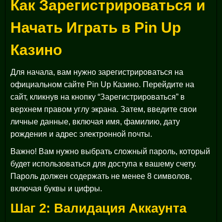
Как Зарегистрироваться и
Начать Играть в Pin Up
Казино
Для начала, вам нужно зарегистрироваться на
официальном сайте Pin Up Казино. Перейдите на
сайт, кликнув на кнопку “Зарегистрироваться” в
верхнем правом углу экрана. Затем, введите свои
личные данные, включая имя, фамилию, дату
рождения и адрес электронной почты.
Важно! Вам нужно выбрать сложный пароль, который
будет использоваться для доступа к вашему счету.
Пароль должен содержать не менее 8 символов,
включая буквы и цифры.
Шаг 2: Валидация Аккаунта