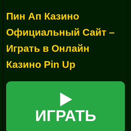
Пин Ап Казино
Официальный Сайт –
Играть в Онлайн
Казино Pin Up
▶️
ИГРАТЬ