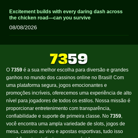
Excitement builds with every daring dash across
the chicken road—can you survive
08/08/2026
O
7359
é a sua melhor escolha para diversão e grandes
ganhos no mundo dos cassinos online no Brasil! Com
uma plataforma segura, jogos emocionantes e
promoções incríveis, oferecemos uma experiência de alto
nível para jogadores de todos os estilos. Nossa missão é
proporcionar entretenimento com transparência,
confiabilidade e suporte de primeira classe. No
7359
,
você encontra uma ampla variedade de slots, jogos de
mesa, cassino ao vivo e apostas esportivas, tudo isso