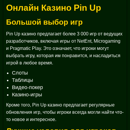
Онлайн Казино Pin Up
Большой выбор игр
Pin Up казино предлагает более 3 000 игр от ведущих
разработчиков, включая игры от NetEnt, Microgaming
и Pragmatic Play. Это означает, что игроки могут
выбрать игру, которая им понравится, и насладиться
игрой в любое время.
Слоты
Таблицы
Видео-покер
Казино-игры
Кроме того, Pin Up казино предлагает регулярные
обновления игр, чтобы игроки всегда могли найти что-
то новое и интересное.