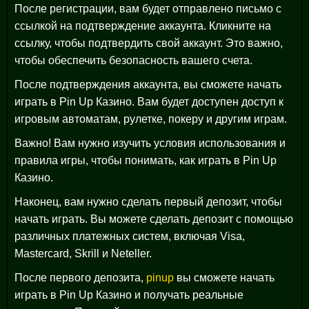
После регистрации, вам будет отправлено письмо с
ссылкой на подтверждение аккаунта. Кликните на
ссылку, чтобы подтвердить свой аккаунт. Это важно,
чтобы обеспечить безопасность вашего счета.
После подтверждения аккаунта, вы сможете начать
играть в Pin Up Казино. Вам будет доступен доступ к
игровым автоматам, рулетке, покеру и другим играм.
Важно! Вам нужно изучить условия использования и
правила игры, чтобы понимать, как играть в Pin Up
Казино.
Наконец, вам нужно сделать первый депозит, чтобы
начать играть. Вы можете сделать депозит с помощью
различных платежных систем, включая Visa,
Mastercard, Skrill и Neteller.
После первого депозита,
pinup
вы сможете начать
играть в Pin Up Казино и получать реальные