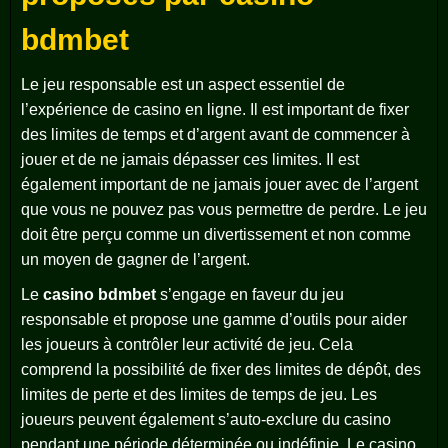
bdmbet
Le jeu responsable est un aspect essentiel de
l’expérience de casino en ligne. Il est important de fixer
des limites de temps et d’argent avant de commencer à
jouer et de ne jamais dépasser ces limites. Il est
également important de ne jamais jouer avec de l’argent
que vous ne pouvez pas vous permettre de perdre. Le jeu
doit être perçu comme un divertissement et non comme
un moyen de gagner de l’argent.
Le
casino bdmbet
s’engage en faveur du jeu
responsable et propose une gamme d’outils pour aider
les joueurs à contrôler leur activité de jeu. Cela
comprend la possibilité de fixer des limites de dépôt, des
limites de perte et des limites de temps de jeu. Les
joueurs peuvent également s’auto-exclure du casino
pendant une période déterminée ou indéfinie. Le casino