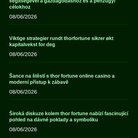
segítségével a gazdagodáshoz és a pénzügyi
célokhoz
08/06/2026
Viktige strategier rundt thorfortune sikrer økt
kapitalvekst for deg
08/06/2026
Šance na štěstí s thor fortune online casino a
moderní přístup k zábavě
08/06/2026
Široká diskuze kolem thor fortune nabízí fascinující
pohled na dávné poklady a symboliku
08/06/2026