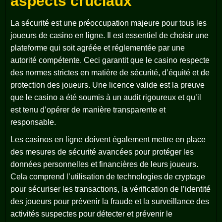
aspects cruciaux
La sécurité est une préoccupation majeure pour tous les
joueurs de casino en ligne. Il est essentiel de choisir une
plateforme qui soit agréée et réglementée par une
autorité compétente. Ceci garantit que le casino respecte
des normes strictes en matière de sécurité, d’équité et de
protection des joueurs. Une licence valide est la preuve
que le casino a été soumis à un audit rigoureux et qu’il
est tenu d’opérer de manière transparente et
responsable.
Les casinos en ligne doivent également mettre en place
des mesures de sécurité avancées pour protéger les
données personnelles et financières de leurs joueurs.
Cela comprend l’utilisation de technologies de cryptage
pour sécuriser les transactions, la vérification de l’identité
des joueurs pour prévenir la fraude et la surveillance des
activités suspectes pour détecter et prévenir le