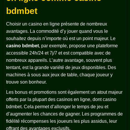
bdmbet
Choisir un casino en ligne présente de nombreux
avantages. La commodité d’y jouer quand vous le
souhaitez depuis n’importe où est un point majeur. Le
casino bdmbet
, par exemple, propose une plateforme
accessible 24h/24 et 7j/7 et est compatible avec de
nombreux appareils. L’autre avantage, souvent plus
tentant, est la grande variété de jeux disponibles. Des
machines à sous aux jeux de table, chaque joueur y
trouve son bonheur.
Les bonus et promotions sont également un atout majeur
offerts par la plupart des casinos en ligne, dont casino
bdmbet. Cela permet d’allonger le temps de jeu et
d’augmenter les chances de gagner. Les programmes de
fidélité récompenses les joueurs les plus assidus, leur
offrant des avantages exclusifs.