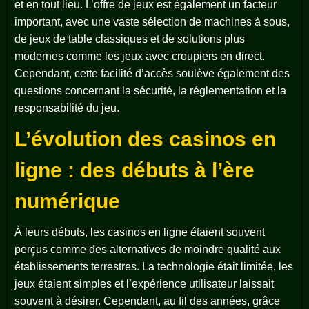
et en tout lieu. L’offre de jeux est également un facteur
important, avec une vaste sélection de machines à sous,
de jeux de table classiques et de solutions plus
modernes comme les jeux avec croupiers en direct.
Cependant, cette facilité d’accès soulève également des
questions concernant la sécurité, la réglementation et la
responsabilité du jeu.
L’évolution des casinos en
ligne : des débuts à l’ère
numérique
À leurs débuts, les casinos en ligne étaient souvent
perçus comme des alternatives de moindre qualité aux
établissements terrestres. La technologie était limitée, les
jeux étaient simples et l’expérience utilisateur laissait
souvent à désirer. Cependant, au fil des années, grâce