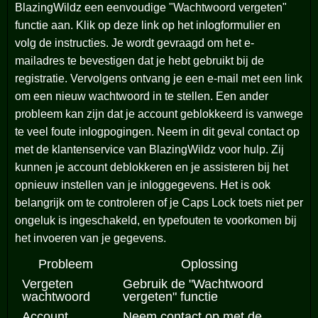
BlazingWildz een eenvoudige "Wachtwoord vergeten"
functie aan. Klik op deze link op het inlogformulier en
volg de instructies. Je wordt gevraagd om het e-
mailadres te bevestigen dat je hebt gebruikt bij de
registratie. Vervolgens ontvang je een e-mail met een link
om een nieuw wachtwoord in te stellen. Een ander
probleem kan zijn dat je account geblokkeerd is vanwege
te veel foute inlogpogingen. Neem in dit geval contact op
met de klantenservice van BlazingWildz voor hulp. Zij
kunnen je account deblokkeren en je assisteren bij het
opnieuw instellen van je inloggegevens. Het is ook
belangrijk om te controleren of je Caps Lock toets niet per
ongeluk is ingeschakeld, en typefouten te voorkomen bij
het invoeren van je gegevens.
Probleem
Oplossing
Vergeten
Gebruik de "Wachtwoord
wachtwoord
vergeten" functie
Account
Neem contact op met de