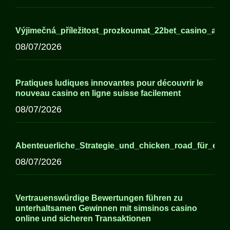
Výjimečná_příležitost_prozkoumat_22bet_casino_a_j
08/07/2026
Pratiques ludiques innovantes pour découvrir le
nouveau casino en ligne suisse facilement
08/07/2026
Abenteuerliche_Strategie_und_chicken_road_für_erfa
08/07/2026
Vertrauenswürdige Bewertungen führen zu
unterhaltsamen Gewinnen mit simsinos casino
online und sicheren Transaktionen