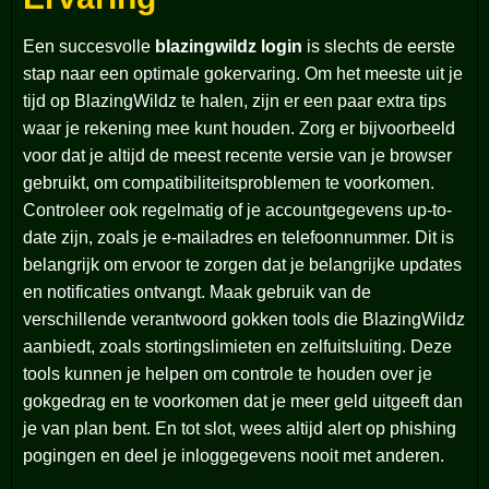
Een succesvolle
blazingwildz login
is slechts de eerste
stap naar een optimale gokervaring. Om het meeste uit je
tijd op BlazingWildz te halen, zijn er een paar extra tips
waar je rekening mee kunt houden. Zorg er bijvoorbeeld
voor dat je altijd de meest recente versie van je browser
gebruikt, om compatibiliteitsproblemen te voorkomen.
Controleer ook regelmatig of je accountgegevens up-to-
date zijn, zoals je e-mailadres en telefoonnummer. Dit is
belangrijk om ervoor te zorgen dat je belangrijke updates
en notificaties ontvangt. Maak gebruik van de
verschillende verantwoord gokken tools die BlazingWildz
aanbiedt, zoals stortingslimieten en zelfuitsluiting. Deze
tools kunnen je helpen om controle te houden over je
gokgedrag en te voorkomen dat je meer geld uitgeeft dan
je van plan bent. En tot slot, wees altijd alert op phishing
pogingen en deel je inloggegevens nooit met anderen.