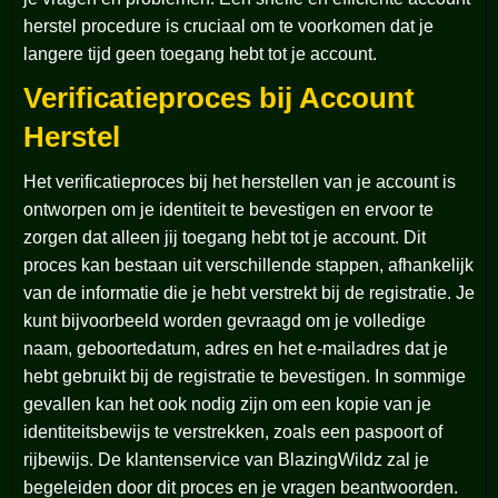
herstel procedure is cruciaal om te voorkomen dat je
langere tijd geen toegang hebt tot je account.
Verificatieproces bij Account
Herstel
Het verificatieproces bij het herstellen van je account is
ontworpen om je identiteit te bevestigen en ervoor te
zorgen dat alleen jij toegang hebt tot je account. Dit
proces kan bestaan uit verschillende stappen, afhankelijk
van de informatie die je hebt verstrekt bij de registratie. Je
kunt bijvoorbeeld worden gevraagd om je volledige
naam, geboortedatum, adres en het e-mailadres dat je
hebt gebruikt bij de registratie te bevestigen. In sommige
gevallen kan het ook nodig zijn om een kopie van je
identiteitsbewijs te verstrekken, zoals een paspoort of
rijbewijs. De klantenservice van BlazingWildz zal je
begeleiden door dit proces en je vragen beantwoorden.