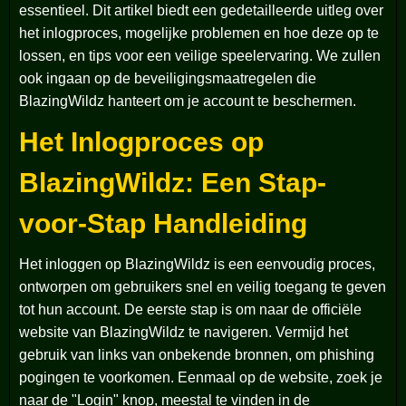
essentieel. Dit artikel biedt een gedetailleerde uitleg over
het inlogproces, mogelijke problemen en hoe deze op te
lossen, en tips voor een veilige speelervaring. We zullen
ook ingaan op de beveiligingsmaatregelen die
BlazingWildz hanteert om je account te beschermen.
Het Inlogproces op
BlazingWildz: Een Stap-
voor-Stap Handleiding
Het inloggen op BlazingWildz is een eenvoudig proces,
ontworpen om gebruikers snel en veilig toegang te geven
tot hun account. De eerste stap is om naar de officiële
website van BlazingWildz te navigeren. Vermijd het
gebruik van links van onbekende bronnen, om phishing
pogingen te voorkomen. Eenmaal op de website, zoek je
naar de "Login" knop, meestal te vinden in de