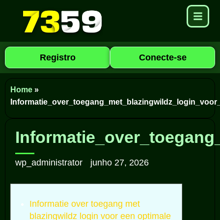
Registro
Conecte-se
Home
»
Informatie_over_toegang_met_blazingwildz_login_voo
Informatie_over_toegang
wp_administrator
junho 27, 2026
Informatie over toegang met
blazingwildz login voor een optimale