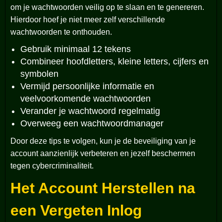
om je wachtwoorden veilig op te slaan en te genereren.
Hierdoor hoef je niet meer zelf verschillende
wachtwoorden te onthouden.
Gebruik minimaal 12 tekens
Combineer hoofdletters, kleine letters, cijfers en
symbolen
Vermijd persoonlijke informatie en
veelvoorkomende wachtwoorden
Verander je wachtwoord regelmatig
Overweeg een wachtwoordmanager
Door deze tips te volgen, kun je de beveiliging van je
account aanzienlijk verbeteren en jezelf beschermen
tegen cybercriminaliteit.
Het Account Herstellen na
een Vergeten Inlog