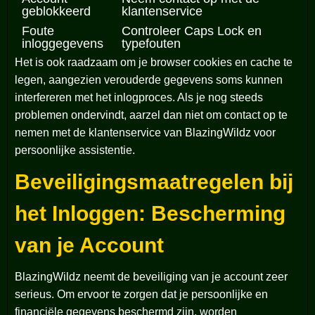
geblokkeerd
klantenservice
Foute
Controleer Caps Lock en
inloggegevens
typefouten
Het is ook raadzaam om je browser cookies en cache te
legen, aangezien verouderde gegevens soms kunnen
interfereren met het inlogproces. Als je nog steeds
problemen ondervindt, aarzel dan niet om contact op te
nemen met de klantenservice van BlazingWildz voor
persoonlijke assistentie.
Beveiligingsmaatregelen bij
het Inloggen: Bescherming
van je Account
BlazingWildz neemt de beveiliging van je account zeer
serieus. Om ervoor te zorgen dat je persoonlijke en
financiële gegevens beschermd zijn, worden