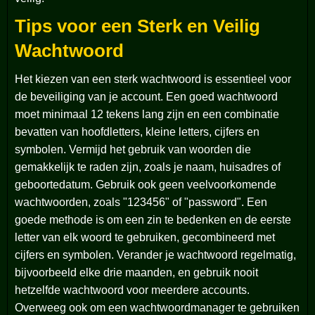
Tips voor een Sterk en Veilig
Wachtwoord
Het kiezen van een sterk wachtwoord is essentieel voor
de beveiliging van je account. Een goed wachtwoord
moet minimaal 12 tekens lang zijn en een combinatie
bevatten van hoofdletters, kleine letters, cijfers en
symbolen. Vermijd het gebruik van woorden die
gemakkelijk te raden zijn, zoals je naam, huisadres of
geboortedatum. Gebruik ook geen veelvoorkomende
wachtwoorden, zoals "123456" of "password". Een
goede methode is om een zin te bedenken en de eerste
letter van elk woord te gebruiken, gecombineerd met
cijfers en symbolen. Verander je wachtwoord regelmatig,
bijvoorbeeld elke drie maanden, en gebruik nooit
hetzelfde wachtwoord voor meerdere accounts.
Overweeg ook om een wachtwoordmanager te gebruiken