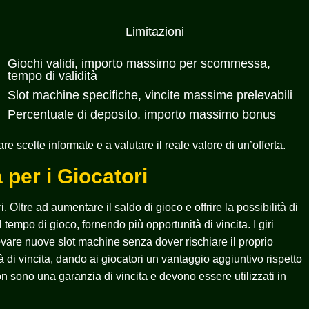
Limitazioni
Giochi validi, importo massimo per scommessa,
tempo di validità
Slot machine specifiche, vincite massime prelevabili
Percentuale di deposito, importo massimo bonus
e scelte informate e a valutare il reale valore di un’offerta.
per i Giocatori
i. Oltre ad aumentare il saldo di gioco e offrire la possibilità di
empo di gioco, fornendo più opportunità di vincita. I giri
rovare nuove slot machine senza dover rischiare il proprio
 di vincita, dando ai giocatori un vantaggio aggiuntivo rispetto
on sono una garanzia di vincita e devono essere utilizzati in