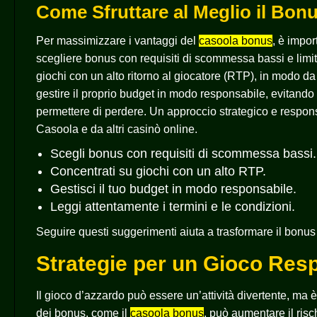
Come Sfruttare al Meglio il Bon
Per massimizzare i vantaggi del
casoola bonus
, è impor
scegliere bonus con requisiti di scommessa bassi e limit
giochi con un alto ritorno al giocatore (RTP), in modo da
gestire il proprio budget in modo responsabile, evitando
permettere di perdere. Un approccio strategico e responsa
Casoola e da altri casinò online.
Scegli bonus con requisiti di scommessa bassi.
Concentrati su giochi con un alto RTP.
Gestisci il tuo budget in modo responsabile.
Leggi attentamente i termini e le condizioni.
Seguire questi suggerimenti aiuta a trasformare il bonus
Strategie per un Gioco Res
Il gioco d’azzardo può essere un’attività divertente, ma
dei bonus, come il
casoola bonus
, può aumentare il ris