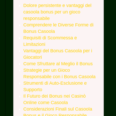
Dolore persistente e vantaggi del
casoola bonus per un gioco
responsabile
Comprendere le Diverse Forme di
Bonus Casoola
Requisiti di Scommessa e
Limitazioni
Vantaggi del Bonus Casoola per i
Giocatori
Come Sfruttare al Meglio il Bonus
Strategie per un Gioco
Responsabile con i Bonus Casoola
Strumenti di Auto-Esclusione e
Supporto
Il Futuro dei Bonus nei Casinò
Online come Casoola
Considerazioni Finali sul Casoola
Bonus e il Gioco Responsabile