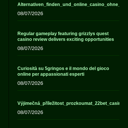
Alternativen_finden_und_online_casino_ohne_oa
08/07/2026
Regular gameplay featuring grizzlys quest
casino review delivers exciting opportunities
08/07/2026
Curiosità su 5gringos e il mondo del gioco
online per appassionati esperti
08/07/2026
Výjimečná_příležitost_prozkoumat_22bet_casino
08/07/2026