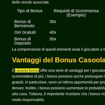
delle vincite associate.
Tipo di Bonus
Requisiti di Scommessa
(Esempio)
Bonus di
35x
Benvenuto
Giri Gratuiti
40x
Bonus di
30x
Deposito
La comprensione di questi elementi aiuta il giocatore a far
Vantaggi del Bonus Casoola 
Il
casoola bonus
offre una serie di vantaggi per i giocator
scommettere di più, i bonus possono anche prolungare il t
gratuiti, in particolare, sono un’ottima opportunità per p
denaro. Inoltre, i bonus possono aumentare le probabilità
alla casa. Tuttavia, è importante ricordare che i bonus n
modo responsabile.