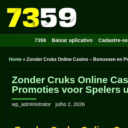
7359
Baixar aplicativo
Cadastre-se
Home
»
Zonder Cruks Online Casino – Bonussen en Pr
Zonder Cruks Online Ca
Promoties voor Spelers u
wp_administrator
julho 2, 2026