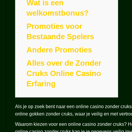
Wat is een
welkomstbonus?
Promoties voor
Bestaande Spelers
Andere Promoties
Alles over de Zonder
Cruks Online Casino
Erfaring
Als je op zoek bent naar een online casino zonder cruks, 
online gokken zonder cruks, waar je veilig en met vertr
Waarom kiezen voor een online casino zonder cruks? Het
online casino zonder cruks kan je je gegevens veilig inv