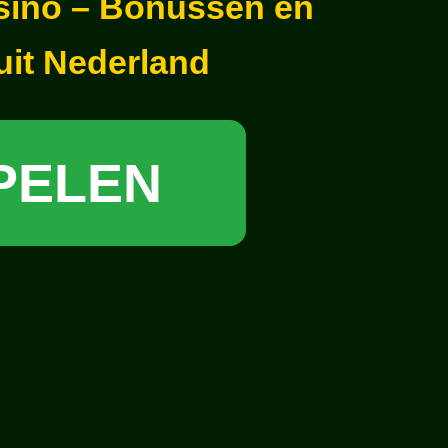
sino – Bonussen en
uit Nederland
SPELEN