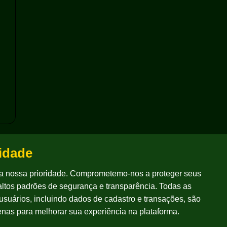
cidade
é a nossa prioridade. Comprometemo-nos a proteger seus
ltos padrões de segurança e transparência. Todas as
usuários, incluindo dados de cadastro e transações, são
penas para melhorar sua experiência na plataforma.