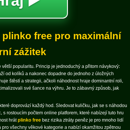
Hraj ▶️
 plinko free pro maximální
ní zážitek
 větší popularitu. Princip je jednoduchý a přitom návykový:
dráží od kolíků a nakonec dopadne do jednoho z úložných
e štěstí a strategii, ačkoli náhodnost hraje dominantní roli,
aximalizovali své šance na výhru. Je to zábavný způsob, jak
í, které doprovází každý hod. Sledovat kuličku, jak se s náhodou
, s rostoucím počtem online platforem, které nabízejí tuto hru
nost hrát
plinko free
bez rizika ztráty peněz je pro mnoho lidí
dná pro všechny věkové kategorie a nabízí okamžitou zpětnou