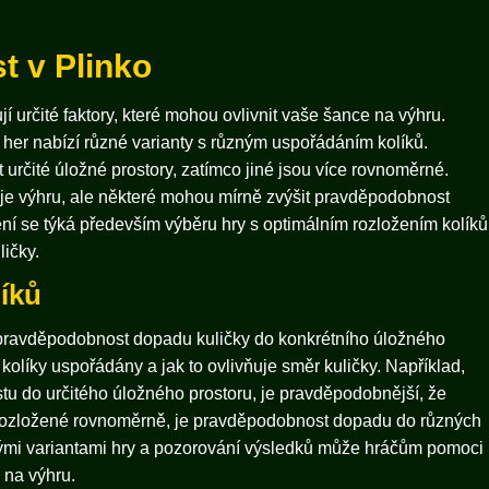
t v Plinko
í určité faktory, které mohou ovlivnit vaše šance na výhru.
a her nabízí různé varianty s různým uspořádáním kolíků.
rčité úložné prostory, zatímco jiné jsou více rovnoměrné.
uje výhru, ale některé mohou mírně zvýšit pravděpodobnost
ení se týká především výběru hry s optimálním rozložením kolíků
ličky.
íků
e pravděpodobnost dopadu kuličky do konkrétního úložného
 kolíky uspořádány a jak to ovlivňuje směr kuličky. Například,
stu do určitého úložného prostoru, je pravděpodobnější, že
 rozložené rovnoměrně, je pravděpodobnost dopadu do různých
nými variantami hry a pozorování výsledků může hráčům pomoci
e na výhru.