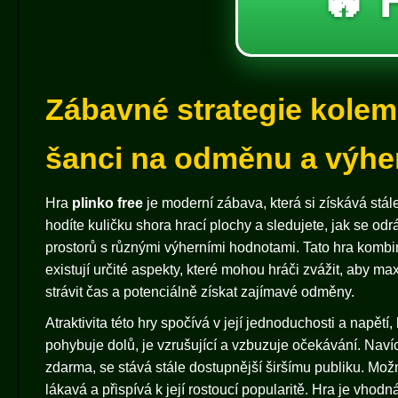
🔥 
Zábavné strategie kolem
šanci na odměnu a výher
Hra
plinko free
je moderní zábava, která si získává stále
hodíte kuličku shora hrací plochy a sledujete, jak se o
prostorů s různými výherními hodnotami. Tato hra kombinuj
existují určité aspekty, které mohou hráči zvážit, aby m
strávit čas a potenciálně získat zajímavé odměny.
Atraktivita této hry spočívá v její jednoduchosti a napět
pohybuje dolů, je vzrušující a vzbuzuje očekávání. Navíc
zdarma, se stává stále dostupnější širšímu publiku. Mož
lákavá a přispívá k její rostoucí popularitě. Hra je vho