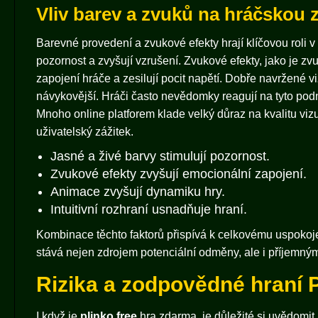
Vliv barev a zvuků na hráčskou 
Barevné provedení a zvukové efekty hrají klíčovou roli v
pozornost a zvyšují vzrušení. Zvukové efekty, jako je zvu
zapojení hráče a zesilují pocit napětí. Dobře navržené v
návykovější. Hráči často nevědomky reagují na tyto podně
Mnoho online platforem klade velký důraz na kvalitu vizu
uživatelský zážitek.
Jasné a živé barvy stimulují pozornost.
Zvukové efekty zvyšují emocionální zapojení.
Animace zvyšují dynamiku hry.
Intuitivní rozhraní usnadňuje hraní.
Kombinace těchto faktorů přispívá k celkovému uspokoje
stává nejen zdrojem potenciální odměny, ale i příjemným
Rizika a zodpovědné hraní 
I když je
plinko free
hra zdarma, je důležité si uvědomit