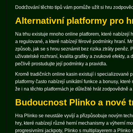
Dodržování těchto tipů vám pomůže užít si hru zodpově
Alternativní platformy pro h
Na trhu existuje mnoho online platforem, které nabízejí h
a regulované, a které nabízejí férové podmínky hraní. M
způsob, jak se s hrou seznámit bez rizika ztráty peněz. Při
uživatelské rozhraní, kvalita grafiky a zvukové efekty, a
pečlivě prostudujte její podmínky a pravidla.
Kromě tradičních online kasin existují i specializované p
platformy často nabízejí unikátní funkce a bonusy, které
že i na těchto platformách je důležité hrát zodpovědně a
Budoucnost Plinko a nové 
Hra Plinko se neustále vyvíjí a přizpůsobuje novým tech
hry, které nabízejí různé herní mechanismy a výherní mo
progresivními jackpoty, Plinko s multiplayerem a Plinko s