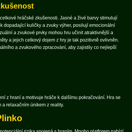
zkušenost
 celkové hráčské zkušenosti. Jasné a živé barvy stimulují
k dopadající kuličky a zvuky výher, posilují emocionální
izuální a zvukové prvky mohou hru učinit atraktivnější a
ty a jejich celkový dojem z hry je tak pozitivně ovlivněn.
álního a zvukového zpracování, aby zajistily co nejlepší
ní z hraní a motivuje hráče k dalšímu pokračování. Hra se
 a relaxačním únikem z reality.
Plinko
 potenciální rizika spojená s hraním. Mnoho platforem nabízí