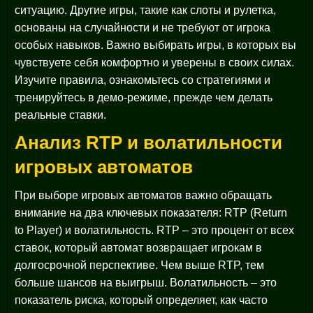
ситуацию. Другие игры, такие как слоты и рулетка,
основаны на случайности и не требуют от игрока
особых навыков. Важно выбирать игры, в которых вы
чувствуете себя комфортно и уверены в своих силах.
Изучите правила, ознакомьтесь со стратегиями и
тренируйтесь в демо-режиме, прежде чем делать
реальные ставки.
Анализ RTP и волатильности
игровых автоматов
При выборе игровых автоматов важно обращать
внимание на два ключевых показателя: RTP (Return
to Player) и волатильность. RTP – это процент от всех
ставок, который автомат возвращает игрокам в
долгосрочной перспективе. Чем выше RTP, тем
больше шансов на выигрыш. Волатильность – это
показатель риска, который определяет, как часто