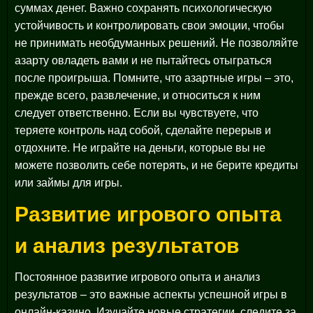
суммах денег. Важно сохранять психологическую
устойчивость и контролировать свои эмоции, чтобы
не принимать необдуманных решений. Не позволяйте
азарту овладеть вами и не пытайтесь отыграться
после проигрыша. Помните, что азартные игры – это,
прежде всего, развлечение, и относиться к ним
следует ответственно. Если вы чувствуете, что
теряете контроль над собой, сделайте перерыв и
отдохните. Не играйте на деньги, которые вы не
можете позволить себе потерять, и не берите кредиты
или займы для игры.
Развитие игрового опыта
и анализ результатов
Постоянное развитие игрового опыта и анализ
результатов – это важные аспекты успешной игры в
онлайн-казино. Изучайте новые стратегии, следите за