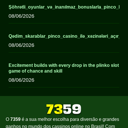
Şöhrətli_oyunlar_və_inanılmaz_bonuslarla_pinco_kaz
08/06/2026
Qədim_skarablar_pinco_casino_ilə_xəzinələri_açır_axirə
08/06/2026
Excitement builds with every drop in the plinko slot
game of chance and skill
08/06/2026
O
7359
é a sua melhor escolha para diversão e grandes
ganhos no mundo dos cassinos online no Brasil! Com