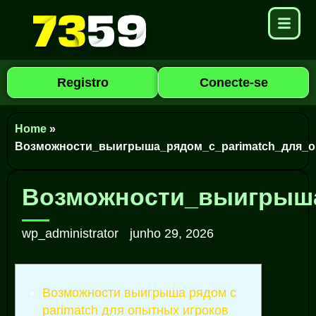
Registro
Conecte-se
Home
»
Возможности_выигрыша_рядом_с_parimatch_для_о
Возможности_выигрыша
wp_administrator
junho 29, 2026
Возможности выигрыша рядом с
parimatch для опытных игроков