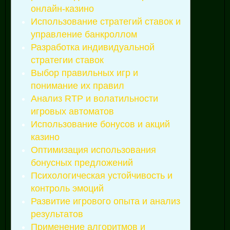
онлайн-казино
Использование стратегий ставок и
управление банкроллом
Разработка индивидуальной
стратегии ставок
Выбор правильных игр и
понимание их правил
Анализ RTP и волатильности
игровых автоматов
Использование бонусов и акций
казино
Оптимизация использования
бонусных предложений
Психологическая устойчивость и
контроль эмоций
Развитие игрового опыта и анализ
результатов
Применение алгоритмов и