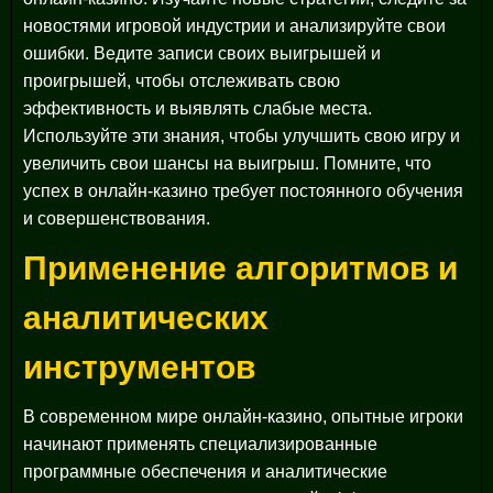
новостями игровой индустрии и анализируйте свои
ошибки. Ведите записи своих выигрышей и
проигрышей, чтобы отслеживать свою
эффективность и выявлять слабые места.
Используйте эти знания, чтобы улучшить свою игру и
увеличить свои шансы на выигрыш. Помните, что
успех в онлайн-казино требует постоянного обучения
и совершенствования.
Применение алгоритмов и
аналитических
инструментов
В современном мире онлайн-казино, опытные игроки
начинают применять специализированные
программные обеспечения и аналитические