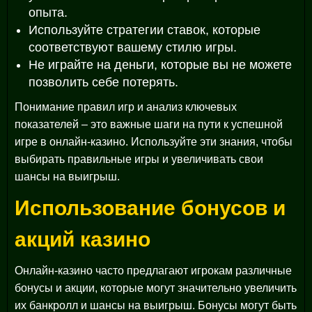
опыта.
Используйте стратегии ставок, которые
соответствуют вашему стилю игры.
Не играйте на деньги, которые вы не можете
позволить себе потерять.
Понимание правил игр и анализ ключевых
показателей – это важные шаги на пути к успешной
игре в онлайн-казино. Используйте эти знания, чтобы
выбирать правильные игры и увеличивать свои
шансы на выигрыш.
Использование бонусов и
акций казино
Онлайн-казино часто предлагают игрокам различные
бонусы и акции, которые могут значительно увеличить
их банкролл и шансы на выигрыш. Бонусы могут быть