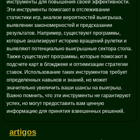
инструменты для повышения своей эффективности.
Эти инструменты помогают в отслеживании
статистики игр, анализе вероятностей выигрыша,
выявлении закономерностей и предсказании
результатов. Например, существуют программы,
которые анализируют историю вращений рулетки и
выявляют потенциально выигрышные сектора стола.
Также существуют программы, которые помогают в
подсчете карт в блэкджеке и оптимизации стратегии
ставок. Использование таких инструментов требует
определенных навыков и знаний, но может
значительно увеличить ваши шансы на выигрыш.
Важно помнить, что эти инструменты не гарантируют
успех, но могут предоставить вам ценную
информацию для принятия взвешенных решений.
artigos