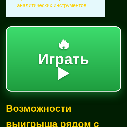
аналитических инструментов
🔥
Играть
▶️
Возможности
выигрыша рядом с