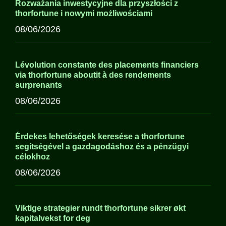
Rozważania inwestycyjne dla przyszłości z
thorfortune i nowymi możliwościami
08/06/2026
Lévolution constante des placements financiers
via thorfortune aboutit à des rendements
surprenants
08/06/2026
Érdekes lehetőségek keresése a thorfortune
segítségével a gazdagodáshoz és a pénzügyi
célokhoz
08/06/2026
Viktige strategier rundt thorfortune sikrer økt
kapitalvekst for deg