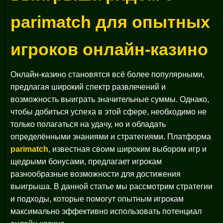
parimatch для опытных
игроков онлайн-казино
Онлайн-казино становятся всё более популярными,
предлагая широкий спектр развлечений и
возможность выиграть значительные суммы. Однако,
чтобы добиться успеха в этой сфере, необходимо не
только полагаться на удачу, но и обладать
определёнными знаниями и стратегиями. Платформа
parimatch
, известная своим широким выбором игр и
щедрыми бонусами, предлагает игрокам
разнообразные возможности для достижения
выигрыша. В данной статье мы рассмотрим стратегии
и подходы, которые помогут опытным игрокам
максимально эффективно использовать потенциал