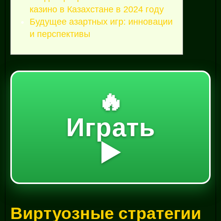
казино в Казахстане в 2024 году
Будущее азартных игр: инновации
и перспективы
🔥
Играть
▶️
Виртуозные стратегии