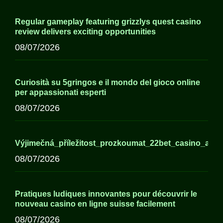
Regular gameplay featuring grizzlys quest casino
review delivers exciting opportunities
08/07/2026
Curiosità su 5gringos e il mondo del gioco online
per appassionati esperti
08/07/2026
Výjimečná_příležitost_prozkoumat_22bet_casino_a_j
08/07/2026
Pratiques ludiques innovantes pour découvrir le
nouveau casino en ligne suisse facilement
08/07/2026