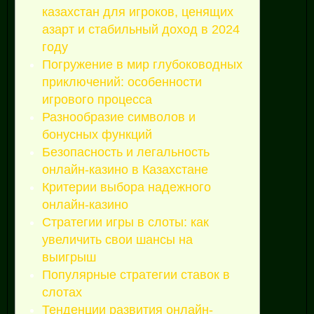
казахстан для игроков, ценящих
азарт и стабильный доход в 2024
году
Погружение в мир глубоководных
приключений: особенности
игрового процесса
Разнообразие символов и
бонусных функций
Безопасность и легальность
онлайн-казино в Казахстане
Критерии выбора надежного
онлайн-казино
Стратегии игры в слоты: как
увеличить свои шансы на
выигрыш
Популярные стратегии ставок в
слотах
Тенденции развития онлайн-