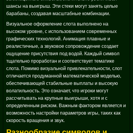
шансы на выигрыш. Эти стеки могут занять целые
барабаны, создавая масштабные комбинации.
Визуальное оформление слота выполнено на
высоком уровне, с использованием современных
графических технологий. Анимация плавные и
реалистичные, а звуковое сопровождение создает
ощущение присутствия под водой. Каждый символ
тщательно проработан и соответствует тематике
слота. Помимо визуальной привлекательности, слот
отличается продуманной математической моделью,
обеспечивающей стабильные выплаты и высокую
волатильность. Это означает, что игроки могут
рассчитывать на крупные выигрыши, хотя и с
определенным риском. Важным фактором является и
возможность настройки параметров игры, таких как
скорость вращения и звук.
Разнообразие символов и