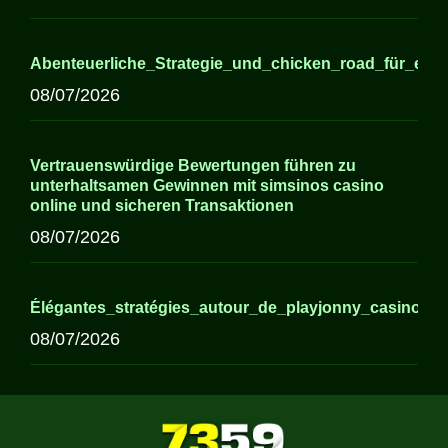
Abenteuerliche_Strategie_und_chicken_road_für_erfa
08/07/2026
Vertrauenswürdige Bewertungen führen zu
unterhaltsamen Gewinnen mit simsinos casino
online und sicheren Transaktionen
08/07/2026
Élégantes_stratégies_autour_de_playjonny_casino_p
08/07/2026