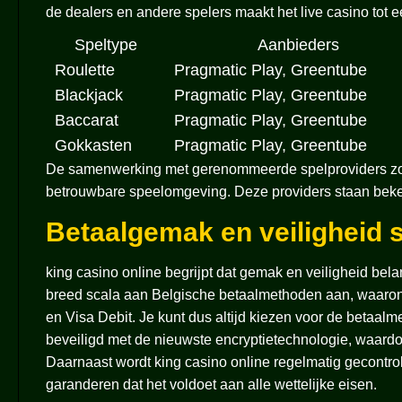
de dealers en andere spelers maakt het live casino tot
Speltype
Aanbieders
Roulette
Pragmatic Play, Greentube
Blackjack
Pragmatic Play, Greentube
Baccarat
Pragmatic Play, Greentube
Gokkasten
Pragmatic Play, Greentube
De samenwerking met gerenommeerde spelproviders zoa
betrouwbare speelomgeving. Deze providers staan beke
Betaalgemak en veiligheid 
king casino online begrijpt dat gemak en veiligheid belan
breed scala aan Belgische betaalmethoden aan, waaro
en Visa Debit. Je kunt dus altijd kiezen voor de betaalm
beveiligd met de nieuwste encryptietechnologie, waardo
Daarnaast wordt king casino online regelmatig gecontr
garanderen dat het voldoet aan alle wettelijke eisen.