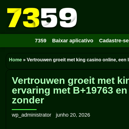
7359
Baixar aplicativo
Cadastre-se
Home
»
Vertrouwen groeit met king casino online, een
Vertrouwen groeit met kin
ervaring met B+19763 en 
zonder
wp_administrator
junho 20, 2026