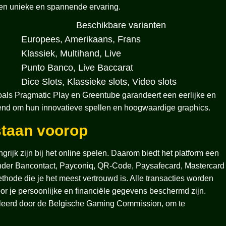
 een unieke en spannende ervaring.
Beschikbare varianten
Europees, Amerikaans, Frans
Klassiek, Multihand, Live
Punto Banco, Live Baccarat
Dice Slots, Klassieke slots, Video slots
ls Pragmatic Play en Greentube garandeert een eerlijke en
nd om hun innovatieve spellen en hoogwaardige graphics.
staan voorop
grijk zijn bij het online spelen. Daarom biedt het platform een
nder Bancontact, Payconiq, QR-Code, Paysafecard, Mastercard
ethode die je het meest vertrouwd is. Alle transacties worden
or je persoonlijke en financiële gegevens beschermd zijn.
oleerd door de Belgische Gaming Commission, om te