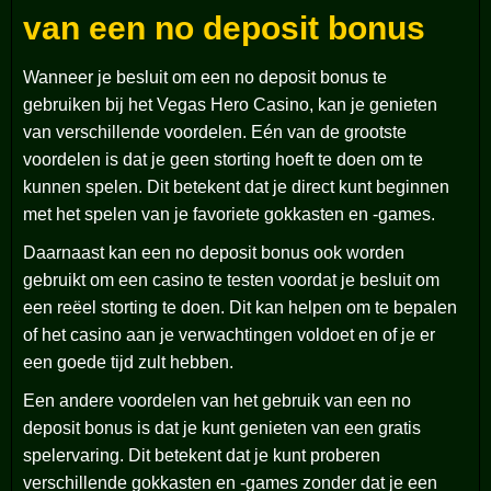
van een no deposit bonus
Wanneer je besluit om een no deposit bonus te
gebruiken bij het Vegas Hero Casino, kan je genieten
van verschillende voordelen. Eén van de grootste
voordelen is dat je geen storting hoeft te doen om te
kunnen spelen. Dit betekent dat je direct kunt beginnen
met het spelen van je favoriete gokkasten en -games.
Daarnaast kan een no deposit bonus ook worden
gebruikt om een casino te testen voordat je besluit om
een reëel storting te doen. Dit kan helpen om te bepalen
of het casino aan je verwachtingen voldoet en of je er
een goede tijd zult hebben.
Een andere voordelen van het gebruik van een no
deposit bonus is dat je kunt genieten van een gratis
spelervaring. Dit betekent dat je kunt proberen
verschillende gokkasten en -games zonder dat je een