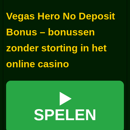
Vegas Hero No Deposit
Bonus – bonussen
zonder storting in het
online casino
▶️
SPELEN