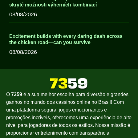
skryté možnosti výherních kombinací
08/08/2026
Excitement builds with every daring dash across
the chicken road—can you survive
08/08/2026
O
7359
é a sua melhor escolha para diversão e grandes
ganhos no mundo dos cassinos online no Brasil! Com
uma plataforma segura, jogos emocionantes e
promoções incríveis, oferecemos uma experiência de alto
nível para jogadores de todos os estilos. Nossa missão é
proporcionar entretenimento com transparência,