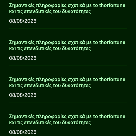
Σημαντικές πληροφορίες σχετικά με το thorfortune
και τις επενδυτικές του δυνατότητες
08/08/2026
Σημαντικές πληροφορίες σχετικά με το thorfortune
και τις επενδυτικές του δυνατότητες
08/08/2026
Σημαντικές πληροφορίες σχετικά με το thorfortune
και τις επενδυτικές του δυνατότητες
08/08/2026
Σημαντικές πληροφορίες σχετικά με το thorfortune
και τις επενδυτικές του δυνατότητες
08/08/2026