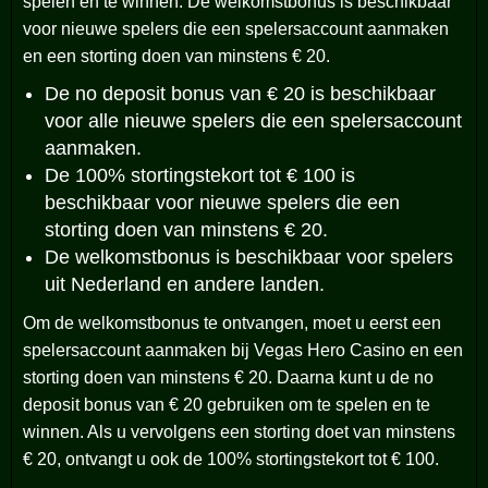
spelen en te winnen. De welkomstbonus is beschikbaar
voor nieuwe spelers die een spelersaccount aanmaken
en een storting doen van minstens € 20.
De no deposit bonus van € 20 is beschikbaar
voor alle nieuwe spelers die een spelersaccount
aanmaken.
De 100% stortingstekort tot € 100 is
beschikbaar voor nieuwe spelers die een
storting doen van minstens € 20.
De welkomstbonus is beschikbaar voor spelers
uit Nederland en andere landen.
Om de welkomstbonus te ontvangen, moet u eerst een
spelersaccount aanmaken bij Vegas Hero Casino en een
storting doen van minstens € 20. Daarna kunt u de no
deposit bonus van € 20 gebruiken om te spelen en te
winnen. Als u vervolgens een storting doet van minstens
€ 20, ontvangt u ook de 100% stortingstekort tot € 100.