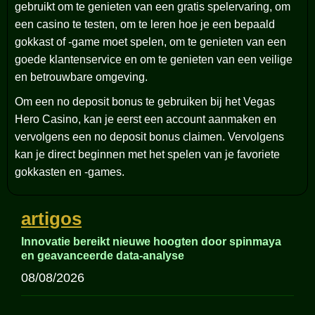
gebruikt om te genieten van een gratis spelervaring, om
een casino te testen, om te leren hoe je een bepaald
gokkast of -game moet spelen, om te genieten van een
goede klantenservice en om te genieten van een veilige
en betrouwbare omgeving.
Om een no deposit bonus te gebruiken bij het Vegas
Hero Casino, kan je eerst een account aanmaken en
vervolgens een no deposit bonus claimen. Vervolgens
kan je direct beginnen met het spelen van je favoriete
gokkasten en -games.
artigos
Innovatie bereikt nieuwe hoogten door spinmaya
en geavanceerde data-analyse
08/08/2026