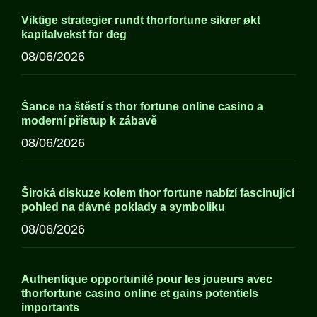
Viktige strategier rundt thorfortune sikrer økt
kapitalvekst for deg
08/06/2026
Šance na štěstí s thor fortune online casino a
moderní přístup k zábavě
08/06/2026
Široká diskuze kolem thor fortune nabízí fascinující
pohled na dávné poklady a symboliku
08/06/2026
Authentique opportunité pour les joueurs avec
thorfortune casino online et gains potentiels
importants