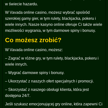
w świecie hazardu.
W Vavada online casino, możesz wybrać spośród
szerokiej gamy gier, w tym rulety, blackjacka, pokeru i
wiele innych. Nasze kasyno online oferuje Ci także wiele
możliwości wygrania, w tym darmowe spiny i bonusy.
Co możesz zrobić?
W Vavada online casino, możesz:
– Zagrać w różne gry, w tym rulety, blackjacka, pokeru i
wiele innych.
– Wygrać darmowe spiny i bonusy.
– Ukorzystać z naszych ofert specjalnych i promocji.
– Skorzystać z naszego obsługi klienta, która jest
dostępna 24/7.
Jeśli szukasz emocjonującej gry online, która zapewni Ci