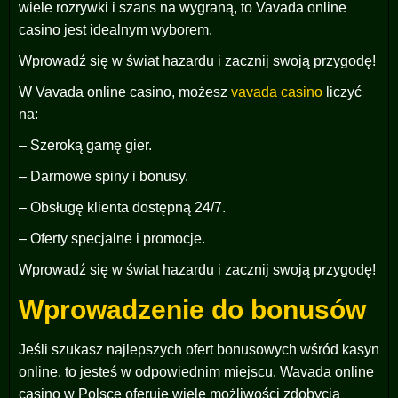
wiele rozrywki i szans na wygraną, to Vavada online
casino jest idealnym wyborem.
Wprowadź się w świat hazardu i zacznij swoją przygodę!
W Vavada online casino, możesz
vavada casino
liczyć
na:
– Szeroką gamę gier.
– Darmowe spiny i bonusy.
– Obsługę klienta dostępną 24/7.
– Oferty specjalne i promocje.
Wprowadź się w świat hazardu i zacznij swoją przygodę!
Wprowadzenie do bonusów
Jeśli szukasz najlepszych ofert bonusowych wśród kasyn
online, to jesteś w odpowiednim miejscu. Wavada online
casino w Polsce oferuje wiele możliwości zdobycia