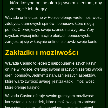
które kasyna online oferują swoim klientom, aby
zachęcić ich do gry.
Wavada online casino w Polsce oferuje wiele możliwości
zdobycia darmowych spinów i bonusów, które mogą
pomóc Ci zwiększyć swoje szanse na wygraną. Aby
uzyskać więcej informacji o ofertach bonusowych,
zarejestruj się w kasynie online i sprawdź swoje konto.
Zakładki i możliwości
Wavada Casino to jeden z najpopularniejszych kasyn
online w Polsce, oferując swoim graczyom szeroki wybór
gier i bonusów. Jednym z najważniejszych aspektów,
które warto zwrócić uwagę, jest zakładki i możliwości,
które oferuje kasyno.
Wavada Casino oferuje swoim graczyom możliwość
korzystania z zakładek, które umożliwiają im zarówno
korzystanie z gier, jak i zarządzanie swoimi kontami.