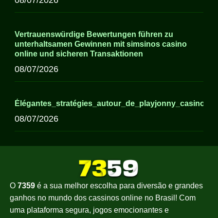
Vertrauenswürdige Bewertungen führen zu
unterhaltsamen Gewinnen mit simsinos casino
online und sicheren Transaktionen
08/07/2026
Élégantes_stratégies_autour_de_playjonny_casino_p
08/07/2026
O
7359
é a sua melhor escolha para diversão e grandes
ganhos no mundo dos cassinos online no Brasil! Com
uma plataforma segura, jogos emocionantes e