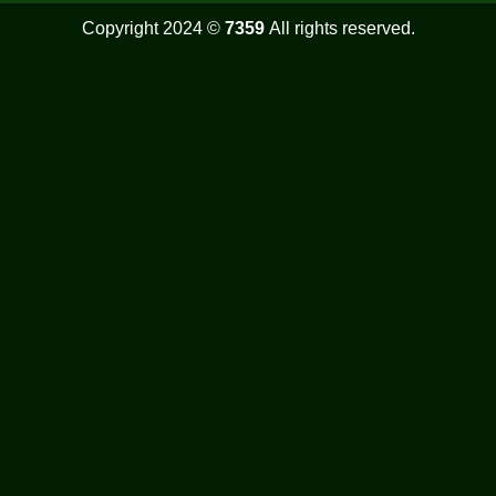
Copyright 2024 ©
7359
All rights reserved.