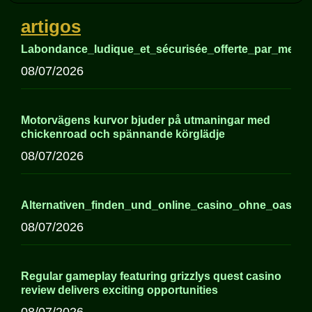
artigos
Labondance_ludique_et_sécurisée_offerte_par_meille
08/07/2026
Motorvägens kurvor bjuder på utmaningar med
chickenroad och spännande körglädje
08/07/2026
Alternativen_finden_und_online_casino_ohne_oasis
08/07/2026
Regular gameplay featuring grizzlys quest casino
review delivers exciting opportunities
08/07/2026