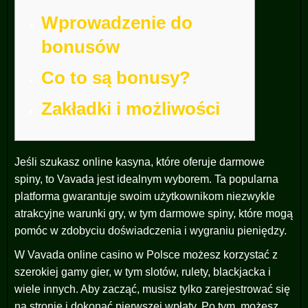
Wprowadzenie do
bonusów
Co to są bonusy?
Zakładki i możliwości
Jeśli szukasz online kasyna, które oferuje darmowe
spiny, to Vavada jest idealnym wyborem. Ta popularna
platforma gwarantuje swoim użytkownikom niezwykle
atrakcyjne warunki gry, w tym darmowe spiny, które mogą
pomóc w zdobyciu doświadczenia i wygraniu pieniędzy.
W Vavada online casino w Polsce możesz korzystać z
szerokiej gamy gier, w tym slotów, rulety, blackjacka i
wiele innych. Aby zacząć, musisz tylko zarejestrować się
na stronie i dokonać pierwszej wpłaty. Po tym, możesz