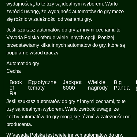
wydajnością, to te trzy są idealnym wyborem. Warto
zwrócić uwagę, że wydajność automatów do gry może
się różnić w zależności od wariantu gry.
Jeśli szukasz automatów do gry z innymi cechami, to
Vavada Polska oferuje wiele innych opcji. Poniżej
przedstawiamy kilka innych automatów do gry, które są
popularne wśród graczy:
Automat do gry
Cecha
Book
Egzotyczne
Jackpot
Wielkie
Big
of
tematy
6000
nagrody
Panda
Ra
Jeśli szukasz automatów do gry z innymi cechami, to te
trzy są idealnym wyborem. Warto zwrócić uwagę, że
cechy automatów do gry mogą się różnić w zależności od
producenta.
W Vavada Polska jest wiele innych automatów do gry,