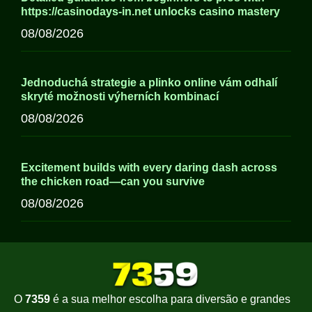
https://casinodays-in.net unlocks casino mastery
08/08/2026
Jednoduchá strategie a plinko online vám odhalí
skryté možnosti výherních kombinací
08/08/2026
Excitement builds with every daring dash across
the chicken road—can you survive
08/08/2026
O
7359
é a sua melhor escolha para diversão e grandes