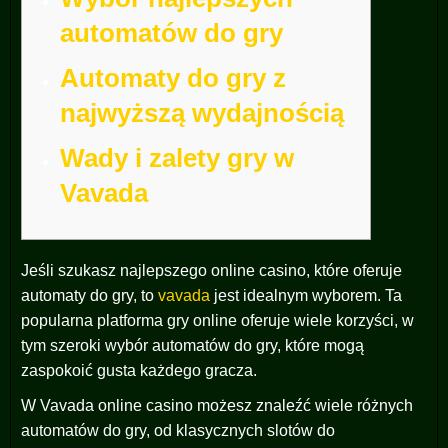
automatów do gry
Automaty do gry z
najwyższą wydajnością
Wady i zalety gry w
Vavada
Jeśli szukasz najlepszego online casino, które oferuje
automaty do gry, to
vavada
jest idealnym wyborem. Ta
popularna platforma gry online oferuje wiele korzyści, w
tym szeroki wybór automatów do gry, które mogą
zaspokoić gusta każdego gracza.
W Vavada online casino możesz znaleźć wiele różnych
automatów do gry, od klasycznych slotów do