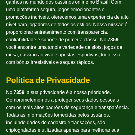
ganhos no mundo dos cassinos online no Brasil! Com
uma plataforma segura, jogos emocionantes e
promoções incríveis, oferecemos uma experiência de alto
nível para jogadores de todos os estilos. Nossa missão é
proporcionar entretenimento com transparência,
confiabilidade e suporte de primeira classe. No
7359
,
você encontra uma ampla variedade de slots, jogos de
mesa, cassino ao vivo e apostas esportivas, tudo isso
com bônus irresistíveis e saques rápidos.
Política de Privacidade
No
7359
, a sua privacidade é a nossa prioridade.
Comprometemo-nos a proteger seus dados pessoais
com os mais altos padrões de segurança e transparência.
Todas as informações fornecidas pelos usuários,
incluindo dados de cadastro e transações, são
criptografadas e utilizadas apenas para melhorar sua