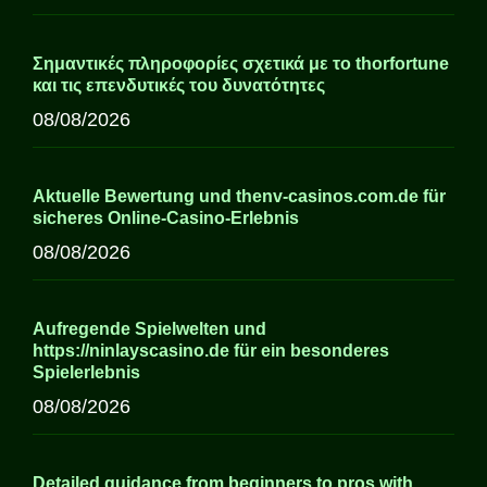
Σημαντικές πληροφορίες σχετικά με το thorfortune
και τις επενδυτικές του δυνατότητες
08/08/2026
Aktuelle Bewertung und thenv-casinos.com.de für
sicheres Online-Casino-Erlebnis
08/08/2026
Aufregende Spielwelten und
https://ninlayscasino.de für ein besonderes
Spielerlebnis
08/08/2026
Detailed guidance from beginners to pros with