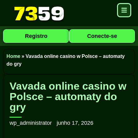
Registro
Conecte-se
Home
»
Vavada online casino w Polsce – automaty
do gry
Vavada online casino w
Polsce – automaty do
gry
wp_administrator
junho 17, 2026