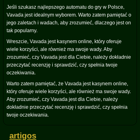
Jeśli szukasz najlepszego automatu do gry w Polsce,
Vavada jest idealnym wyborem. Warto zatem pamiętać o
jego zaletach i wadach, aby zrozumieć, dlaczego jest on
tak popularny.
Wreszcie, Vavada jest kasynem online, który oferuje
wiele korzyści, ale również ma swoje wady. Aby
zrozumieć, czy Vavada jest dla Ciebie, należy dokładnie
przeczytać recenzję i sprawdzić, czy spełnia twoje
oczekiwania.
Warto zatem pamiętać, że Vavada jest kasynem online,
który oferuje wiele korzyści, ale również ma swoje wady.
Aby zrozumieć, czy Vavada jest dla Ciebie, należy
dokładnie przeczytać recenzję i sprawdzić, czy spełnia
twoje oczekiwania.
artigos