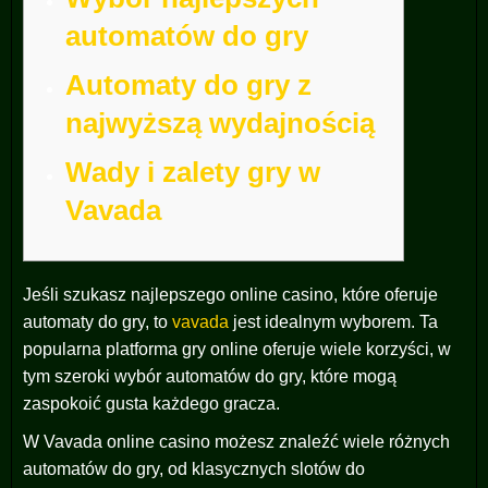
automatów do gry
Automaty do gry z
najwyższą wydajnością
Wady i zalety gry w
Vavada
Jeśli szukasz najlepszego online casino, które oferuje
automaty do gry, to
vavada
jest idealnym wyborem. Ta
popularna platforma gry online oferuje wiele korzyści, w
tym szeroki wybór automatów do gry, które mogą
zaspokoić gusta każdego gracza.
W Vavada online casino możesz znaleźć wiele różnych
automatów do gry, od klasycznych slotów do