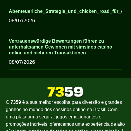
Abenteuerliche_Strategie_und_chicken_road_für_erfa
08/07/2026
Vertrauenswürdige Bewertungen führen zu
unterhaltsamen Gewinnen mit simsinos casino
online und sicheren Transaktionen
08/07/2026
O
7359
é a sua melhor escolha para diversão e grandes
ganhos no mundo dos cassinos online no Brasil! Com
uma plataforma segura, jogos emocionantes e
promoções incríveis, oferecemos uma experiência de alto