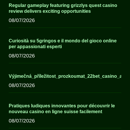
Regular gameplay featuring grizzlys quest casino
review delivers exciting opportunities
08/07/2026
Curiosità su 5gringos e il mondo del gioco online
per appassionati esperti
08/07/2026
Výjimečná_příležitost_prozkoumat_22bet_casino_a_j
08/07/2026
Pratiques ludiques innovantes pour découvrir le
nouveau casino en ligne suisse facilement
08/07/2026