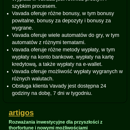
szybkim procesem.
Vavada oferuje różne bonusy, w tym bonusy
powitalne, bonusy za depozyty i bonusy za
wygrane.
Vavada oferuje wiele automatów do gry, w tym
automatów z różnymi tematami.
Vavada oferuje różne metody wypłaty, w tym
wypłaty na konto bankowe, wypłaty na kartę
kredytową, a także wypłaty na e-wallet.
Vavada oferuje możliwość wypłaty wygranych w
różnych walutach.
Obsługa klienta Vavady jest dostępna 24
godziny na dobę, 7 dni w tygodniu.
artigos
Rozważania inwestycyjne dla przyszłości z
thorfortune i nowymi możliwościami