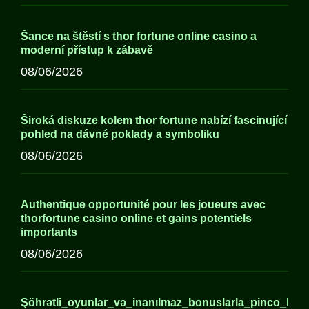
Šance na štěstí s thor fortune online casino a
moderní přístup k zábavě
08/06/2026
Široká diskuze kolem thor fortune nabízí fascinující
pohled na dávné poklady a symboliku
08/06/2026
Authentique opportunité pour les joueurs avec
thorfortune casino online et gains potentiels
importants
08/06/2026
Şöhrətli_oyunlar_və_inanılmaz_bonuslarla_pinco_kaz