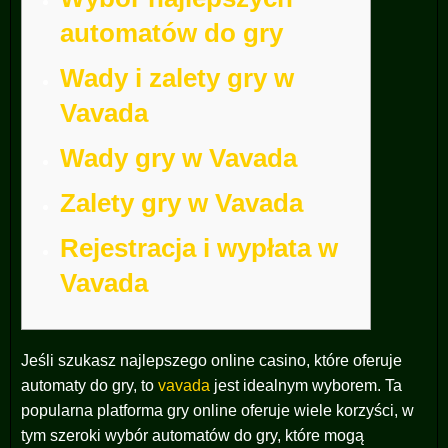
automatów do gry
Wady i zalety gry w
Vavada
Wady gry w Vavada
Zalety gry w Vavada
Rejestracja i wypłata w
Vavada
Jeśli szukasz najlepszego online casino, które oferuje
automaty do gry, to
vavada
jest idealnym wyborem. Ta
popularna platforma gry online oferuje wiele korzyści, w
tym szeroki wybór automatów do gry, które mogą