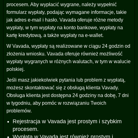
procesem. Aby wypłacić wygrane, należy wypełnić
formularz wypłaty, podając wymagane informacje, takie
jak adres e-mail i hasło. Vavada oferuje różne metody
wypłaty, w tym wypłaty na konto bankowe, wypłaty na
kartę kredytową, a także wypłaty na e-wallet.
W Vavada, wypłaty są realizowane w ciągu 24 godzin od
złożenia wniosku. Vavada oferuje również możliwość
wypłaty wygranych w różnych walutach, w tym w walucie
polskiej.
Jeśli masz jakiekolwiek pytania lub problem z wypłatą,
możesz skontaktować się z obsługą klienta Vavady.
Obsługa klienta jest dostępna 24 godziny na dobę, 7 dni
w tygodniu, aby pomóc w rozwiązaniu Twoich
problemów.
Rejestracja w Vavada jest prostym i szybkim
procesem.
Wypłata w Vavada jest również prostym i