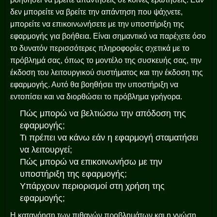
δεν μπορείτε να βρείτε την απάντηση που ψάχνετε,
μπορείτε να επικοινωνήσετε με την υποστήριξη της
εφαρμογής για βοήθεια. Είναι σημαντικό να παρέχετε όσο
το δυνατόν περισσότερες πληροφορίες σχετικά με το
πρόβλημά σας, όπως το μοντέλο της συσκευής σας, την
έκδοση του λειτουργικού συστήματος και την έκδοση της
εφαρμογής. Αυτό θα βοηθήσει την υποστήριξη να
εντοπίσει και να διορθώσει το πρόβλημα γρήγορα.
Πώς μπορώ να βελτιώσω την απόδοση της
εφαρμογής;
Τι πρέπει να κάνω εάν η εφαρμογή σταματήσει
να λειτουργεί;
Πώς μπορώ να επικοινωνήσω με την
υποστήριξη της εφαρμογής;
Υπάρχουν περιορισμοί στη χρήση της
εφαρμογής;
Η κατανόηση των πιθανών προβλημάτων και η γνώση