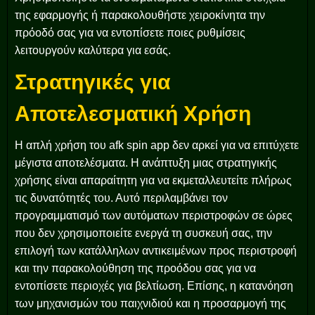
της εφαρμογής ή παρακολουθήστε χειροκίνητα την
πρόοδό σας για να εντοπίσετε ποιες ρυθμίσεις
λειτουργούν καλύτερα για εσάς.
Στρατηγικές για
Αποτελεσματική Χρήση
Η απλή χρήση του
afk spin app
δεν αρκεί για να επιτύχετε
μέγιστα αποτελέσματα. Η ανάπτυξη μιας στρατηγικής
χρήσης είναι απαραίτητη για να εκμεταλλευτείτε πλήρως
τις δυνατότητές του. Αυτό περιλαμβάνει τον
προγραμματισμό των αυτόματων περιστροφών σε ώρες
που δεν χρησιμοποιείτε ενεργά τη συσκευή σας, την
επιλογή των κατάλληλων αντικειμένων προς περιστροφή
και την παρακολούθηση της προόδου σας για να
εντοπίσετε περιοχές για βελτίωση. Επίσης, η κατανόηση
των μηχανισμών του παιχνιδιού και η προσαρμογή της