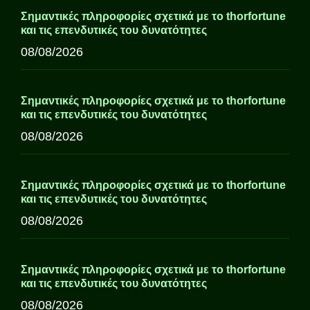
Σημαντικές πληροφορίες σχετικά με το thorfortune
και τις επενδυτικές του δυνατότητες
08/08/2026
Σημαντικές πληροφορίες σχετικά με το thorfortune
και τις επενδυτικές του δυνατότητες
08/08/2026
Σημαντικές πληροφορίες σχετικά με το thorfortune
και τις επενδυτικές του δυνατότητες
08/08/2026
Σημαντικές πληροφορίες σχετικά με το thorfortune
και τις επενδυτικές του δυνατότητες
08/08/2026