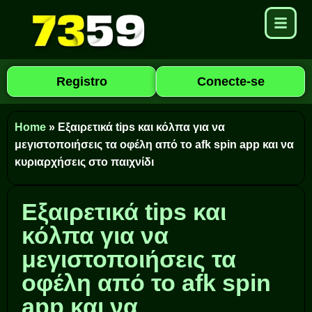
Registro
Conecte-se
Home
»
Εξαιρετικά tips και κόλπα για να
μεγιστοποιήσεις τα οφέλη από το afk spin app και να
κυριαρχήσεις στο παιχνίδι
Εξαιρετικά tips και
κόλπα για να
μεγιστοποιήσεις τα
οφέλη από το afk spin
app και να