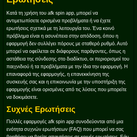
Κατά τη χρήση του
afk spin app
, μπορεί να
αντιμετωπίσετε ορισμένα προβλήματα ή να έχετε
ερωτήσεις σχετικά με τη λειτουργία του. Ένα κοινό
πρόβλημα είναι η ασυνέπεια στην απόδοση, όπου η
εφαρμογή δεν συλλέγει πόρους με σταθερό ρυθμό. Αυτό
μπορεί να οφείλεται σε διάφορους παράγοντες, όπως η
αστάθεια της σύνδεσης στο διαδίκτυο, οι περιορισμοί του
παιχνιδιού ή τα προβλήματα με την ίδια την εφαρμογή. Η
επαναφορά της εφαρμογής, η επανεκκίνηση της
συσκευής σας και η επικοινωνία με την υποστήριξη της
εφαρμογής είναι ορισμένες από τις λύσεις που μπορείτε
να δοκιμάσετε.
Συχνές Ερωτήσεις
Πολλές εφαρμογές
afk spin app
συνοδεύονται από μια
ενότητα συχνών ερωτήσεων (FAQ) που μπορεί να σας
βοηθήσει να βρείτε απαντήσεις σε κοινές ερωτήσεις. Εάν