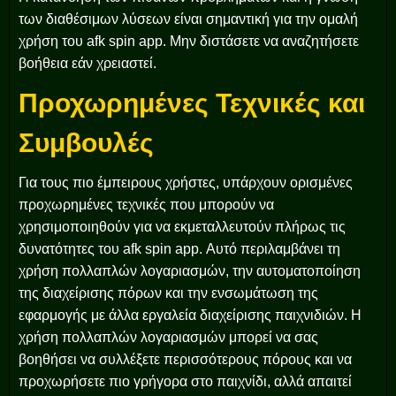
των διαθέσιμων λύσεων είναι σημαντική για την ομαλή
χρήση του
afk spin app
. Μην διστάσετε να αναζητήσετε
βοήθεια εάν χρειαστεί.
Προχωρημένες Τεχνικές και
Συμβουλές
Για τους πιο έμπειρους χρήστες, υπάρχουν ορισμένες
προχωρημένες τεχνικές που μπορούν να
χρησιμοποιηθούν για να εκμεταλλευτούν πλήρως τις
δυνατότητες του
afk spin app
. Αυτό περιλαμβάνει τη
χρήση πολλαπλών λογαριασμών, την αυτοματοποίηση
της διαχείρισης πόρων και την ενσωμάτωση της
εφαρμογής με άλλα εργαλεία διαχείρισης παιχνιδιών. Η
χρήση πολλαπλών λογαριασμών μπορεί να σας
βοηθήσει να συλλέξετε περισσότερους πόρους και να
προχωρήσετε πιο γρήγορα στο παιχνίδι, αλλά απαιτεί