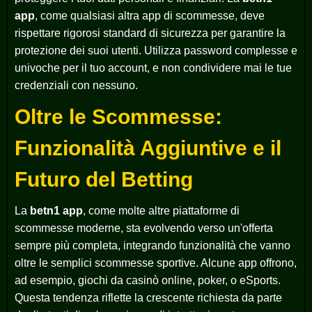
app
, come qualsiasi altra app di scommesse, deve
rispettare rigorosi standard di sicurezza per garantire la
protezione dei suoi utenti. Utilizza password complesse e
univoche per il tuo account, e non condividere mai le tue
credenziali con nessuno.
Oltre le Scommesse:
Funzionalità Aggiuntive e il
Futuro del Betting
La
betn1 app
, come molte altre piattaforme di
scommesse moderne, sta evolvendo verso un'offerta
sempre più completa, integrando funzionalità che vanno
oltre le semplici scommesse sportive. Alcune app offrono,
ad esempio, giochi da casinò online, poker, o eSports.
Questa tendenza riflette la crescente richiesta da parte