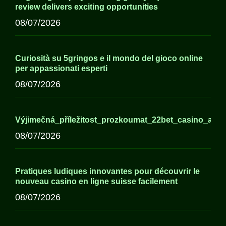
review delivers exciting opportunities
08/07/2026
Curiosità su 5gringos e il mondo del gioco online
per appassionati esperti
08/07/2026
Výjimečná_příležitost_prozkoumat_22bet_casino_a_j
08/07/2026
Pratiques ludiques innovantes pour découvrir le
nouveau casino en ligne suisse facilement
08/07/2026