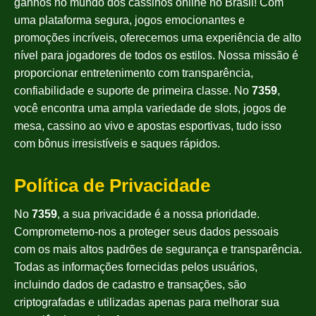
ganhos no mundo dos cassinos online no Brasil! Com
uma plataforma segura, jogos emocionantes e
promoções incríveis, oferecemos uma experiência de alto
nível para jogadores de todos os estilos. Nossa missão é
proporcionar entretenimento com transparência,
confiabilidade e suporte de primeira classe. No
7359
,
você encontra uma ampla variedade de slots, jogos de
mesa, cassino ao vivo e apostas esportivas, tudo isso
com bônus irresistíveis e saques rápidos.
Política de Privacidade
No
7359
, a sua privacidade é a nossa prioridade.
Comprometemo-nos a proteger seus dados pessoais
com os mais altos padrões de segurança e transparência.
Todas as informações fornecidas pelos usuários,
incluindo dados de cadastro e transações, são
criptografadas e utilizadas apenas para melhorar sua