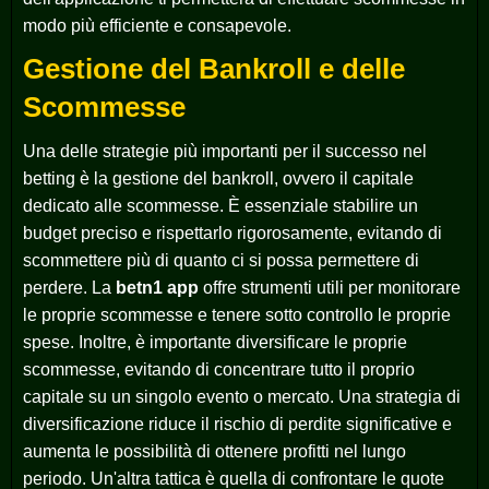
modo più efficiente e consapevole.
Gestione del Bankroll e delle
Scommesse
Una delle strategie più importanti per il successo nel
betting è la gestione del bankroll, ovvero il capitale
dedicato alle scommesse. È essenziale stabilire un
budget preciso e rispettarlo rigorosamente, evitando di
scommettere più di quanto ci si possa permettere di
perdere. La
betn1 app
offre strumenti utili per monitorare
le proprie scommesse e tenere sotto controllo le proprie
spese. Inoltre, è importante diversificare le proprie
scommesse, evitando di concentrare tutto il proprio
capitale su un singolo evento o mercato. Una strategia di
diversificazione riduce il rischio di perdite significative e
aumenta le possibilità di ottenere profitti nel lungo
periodo. Un'altra tattica è quella di confrontare le quote