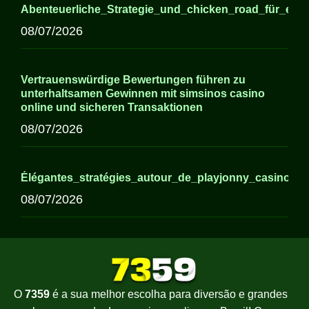
Abenteuerliche_Strategie_und_chicken_road_für_erfa
08/07/2026
Vertrauenswürdige Bewertungen führen zu
unterhaltsamen Gewinnen mit simsinos casino
online und sicheren Transaktionen
08/07/2026
Élégantes_stratégies_autour_de_playjonny_casino_p
08/07/2026
O
7359
é a sua melhor escolha para diversão e grandes