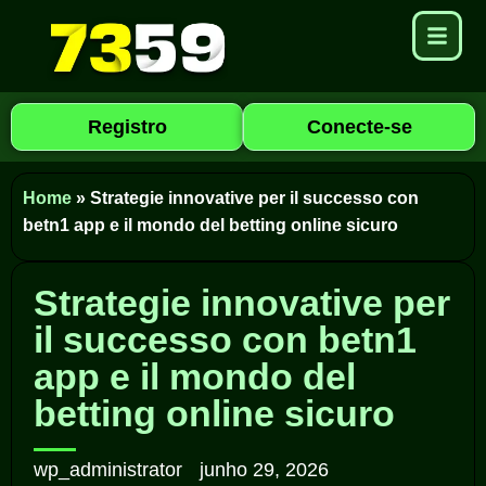
Registro
Conecte-se
Home
»
Strategie innovative per il successo con
betn1 app e il mondo del betting online sicuro
Strategie innovative per
il successo con betn1
app e il mondo del
betting online sicuro
wp_administrator
junho 29, 2026