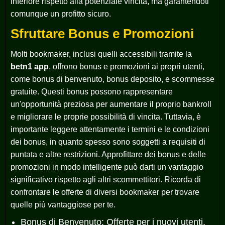
inferiore rispetto alla potenziale vincita, ma garantendoti
comunque un profitto sicuro.
Sfruttare Bonus e Promozioni
Molti bookmaker, inclusi quelli accessibili tramite la
betn1 app
, offrono bonus e promozioni ai propri utenti,
come bonus di benvenuto, bonus deposito, e scommesse
gratuite. Questi bonus possono rappresentare
un'opportunità preziosa per aumentare il proprio bankroll
e migliorare le proprie possibilità di vincita. Tuttavia, è
importante leggere attentamente i termini e le condizioni
dei bonus, in quanto spesso sono soggetti a requisiti di
puntata e altre restrizioni. Approfittare dei bonus e delle
promozioni in modo intelligente può darti un vantaggio
significativo rispetto agli altri scommettitori. Ricorda di
confrontare le offerte di diversi bookmaker per trovare
quelle più vantaggiose per te.
Bonus di Benvenuto: Offerte per i nuovi utenti.