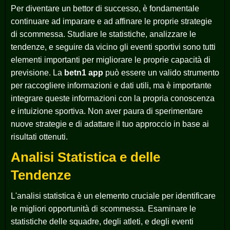
Per diventare un bettor di successo, è fondamentale
continuare ad imparare e ad affinare le proprie strategie
di scommessa. Studiare le statistiche, analizzare le
tendenze, e seguire da vicino gli eventi sportivi sono tutti
elementi importanti per migliorare le proprie capacità di
previsione. La
betn1 app
può essere un valido strumento
per raccogliere informazioni e dati utili, ma è importante
integrare queste informazioni con la propria conoscenza
e intuizione sportiva. Non aver paura di sperimentare
nuove strategie e di adattare il tuo approccio in base ai
risultati ottenuti.
Analisi Statistica e delle
Tendenze
L'analisi statistica è un elemento cruciale per identificare
le migliori opportunità di scommessa. Esaminare le
statistiche delle squadre, degli atleti, e degli eventi