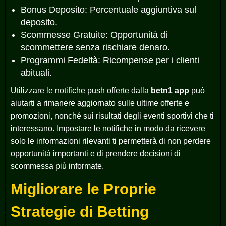
Bonus Deposito: Percentuale aggiuntiva sul
deposito.
Scommesse Gratuite: Opportunità di
scommettere senza rischiare denaro.
Programmi Fedeltà: Ricompense per i clienti
abituali.
Utilizzare le notifiche push offerte dalla
betn1 app
può
aiutarti a rimanere aggiornato sulle ultime offerte e
promozioni, nonché sui risultati degli eventi sportivi che ti
interessano. Impostare le notifiche in modo da ricevere
solo le informazioni rilevanti ti permetterà di non perdere
opportunità importanti e di prendere decisioni di
scommessa più informate.
Migliorare le Proprie
Strategie di Betting