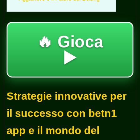
🔥 Gioca
▶️
Strategie innovative per
il successo con betn1
app e il mondo del