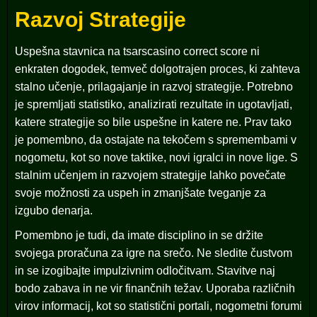
Razvoj Strategije
Uspešna stavnica na tsarscasino correct score ni
enkraten dogodek, temveč dolgotrajen proces, ki zahteva
stalno učenje, prilagajanje in razvoj strategije. Potrebno
je spremljati statistiko, analizirati rezultate in ugotavljati,
katere strategije so bile uspešne in katere ne. Prav tako
je pomembno, da ostajate na tekočem s spremembami v
nogometu, kot so nove taktike, novi igralci in nove lige. S
stalnim učenjem in razvojem strategije lahko povečate
svoje možnosti za uspeh in zmanjšate tveganje za
izgubo denarja.
Pomembno je tudi, da imate disciplino in se držite
svojega proračuna za igre na srečo. Ne sledite čustvom
in se izogibajte impulzivnim odločitvam. Stavitve naj
bodo zabava in ne vir finančnih težav. Uporaba različnih
virov informacij, kot so statistični portali, nogometni forumi