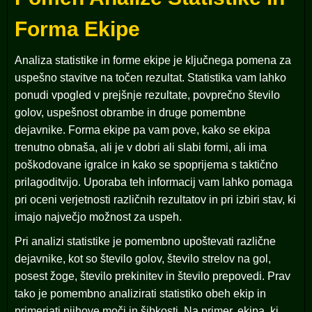
Forma Ekipe
Analiza statistike in forme ekipe je ključnega pomena za
uspešno stavitve na točen rezultat. Statistika vam lahko
ponudi vpogled v prejšnje rezultate, povprečno število
golov, uspešnost obrambe in druge pomembne
dejavnike. Forma ekipe pa vam pove, kako se ekipa
trenutno obnaša, ali je v dobri ali slabi formi, ali ima
poškodovane igralce in kako se spoprijema s taktično
prilagoditvijo. Uporaba teh informacij vam lahko pomaga
pri oceni verjetnosti različnih rezultatov in pri izbiri stav, ki
imajo največjo možnost za uspeh.
Pri analizi statistike je pomembno upoštevati različne
dejavnike, kot so število golov, število strelov na gol,
posest žoge, število prekinitev in število prepovedi. Prav
tako je pomembno analizirati statistiko obeh ekip in
primerjati njihove moči in šibkosti. Na primer, ekipa, ki