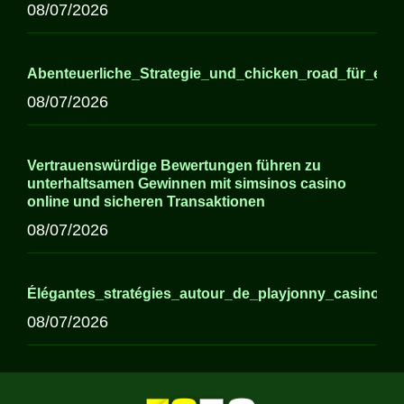
08/07/2026
Abenteuerliche_Strategie_und_chicken_road_für_erfa
08/07/2026
Vertrauenswürdige Bewertungen führen zu
unterhaltsamen Gewinnen mit simsinos casino
online und sicheren Transaktionen
08/07/2026
Élégantes_stratégies_autour_de_playjonny_casino_p
08/07/2026