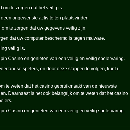
om te zorgen dat het veilig is.
 geen ongewenste activiteiten plaatsvinden.
g om te zorgen dat uw gegevens veilig zijn.
rgen dat uw computer beschermd is tegen malware.
ng veilig is.
Spin Casino en genieten van een veilig en veilig spelervaring.
ederlandse spelers, en door deze stappen te volgen, kunt u
k om te weten dat het casino gebruikmaakt van de nieuwste
n. Daarnaast is het ook belangrijk om te weten dat het casino
elers.
Spin Casino en genieten van een veilig en veilig spelervaring.