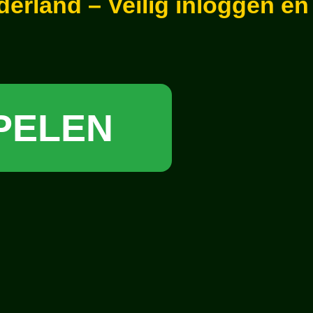
erland – Veilig inloggen en
SPELEN