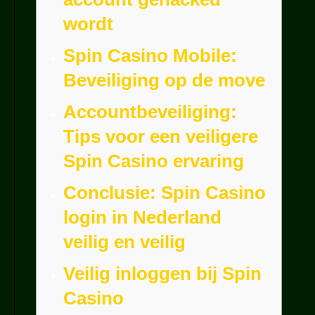
wordt
Spin Casino Mobile:
Beveiliging op de move
Accountbeveiliging:
Tips voor een veiligere
Spin Casino ervaring
Conclusie: Spin Casino
login in Nederland
veilig en veilig
Veilig inloggen bij Spin
Casino