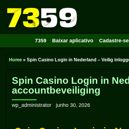
7359
Baixar aplicativo
Cadastre-se
Home
»
Spin Casino Login in Nederland – Veilig inlog
Spin Casino Login in Ned
accountbeveiliging
wp_administrator
junho 30, 2026