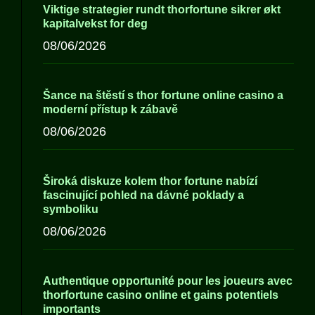
Viktige strategier rundt thorfortune sikrer økt
kapitalvekst for deg
08/06/2026
Šance na štěstí s thor fortune online casino a
moderní přístup k zábavě
08/06/2026
Široká diskuze kolem thor fortune nabízí
fascinující pohled na dávné poklady a
symboliku
08/06/2026
Authentique opportunité pour les joueurs avec
thorfortune casino online et gains potentiels
importants