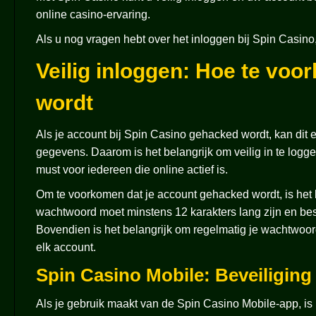
online casino-ervaring.
Als u nog vragen hebt over het inloggen bij Spin Casin
Veilig inloggen: Hoe te vo
wordt
Als je account bij Spin Casino gehacked wordt, kan dit e
gegevens. Daarom is het belangrijk om veilig in te logge
must voor iedereen die online actief is.
Om te voorkomen dat je account gehacked wordt, is het 
wachtwoord moet minstens 12 karakters lang zijn en besta
Bovendien is het belangrijk om regelmatig je wachtwoo
elk account.
Spin Casino Mobile: Beveiligin
Als je gebruik maakt van de Spin Casino Mobile-app, is 