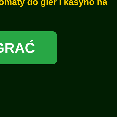
omaty do gier i kasyno na
 GRAĆ