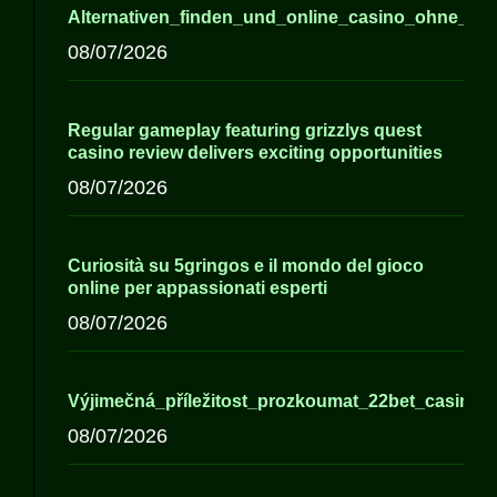
Alternativen_finden_und_online_casino_ohne_oa
08/07/2026
Regular gameplay featuring grizzlys quest
casino review delivers exciting opportunities
08/07/2026
Curiosità su 5gringos e il mondo del gioco
online per appassionati esperti
08/07/2026
Výjimečná_příležitost_prozkoumat_22bet_casino
08/07/2026