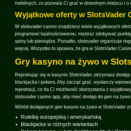
mobilnych, co pozwala Ci grać w dowolnym miejscu i o 
Wyjątkowe oferty w SlotsVader 
W slotsvader casino znajdziesz wiele wyjątkowych ofert
programowi lojalnościowemu, możesz zdobywać punkty z
spiny lub pieniądze. Ponadto, slotsvader organizuje reg
więcej. Wszystko to sprawia, że gra w SlotsVader Casino
Gry kasyno na żywo w Slot
Rejestrując się w kasynie SlotsVader, otrzymasz dostęp 
blackjacka i pokera. Aby zacząć grać, wystarczy wpro
rejestracji, co da Ci możliwość skorzystania z wyjątkow
slotsvader casino app, aby mieć dostęp do gier na żyw
Wśród dostępnych gier kasyno na żywo w SlotsVader zn
Ruletkę europejską i amerykańską
Blackjacka w różnych wariantach