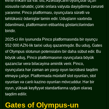
etmə imkanı da var. Bu, Azərbaycanlı oyunçular üçün
xüsusilə rahatdır, çünki onlara valyuta dəyişdirmə zərurəti
yaranmır. Pinco platforması, oyunçulara sürətli və
təhlükəsiz ödənişlər təmin edir. Uduşların vaxtında
ödənilməsi, platformanın etibarlılıq göstəricilərindən
biridir.
2025-ci ilin iyununda Pinco platformasında bir oyunçu
552 000 AZN-lik tarixi uduş qazanmışdır. Bu uduş, Gates
of Olympus slotunun potensialını bir daha sübut edir. Bu
böyük uduş, Pinco platformasının oyunçulara böyük
qazanclar verə biləcəyinə əminlik verir. Pinco,
oyunçulara hər zaman ən yaxşı oyun təcrübəsi təqdim
etməyə çalışır. Platformada müxtəlif slot oyunları, stol
oyunları və canlı kazino oyunları mövcuddur. Hər bir
oyun, yüksək keyfiyyət standartlarına uyğun olaraq
təqdim edilir.
Gates of Olympus-un