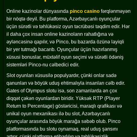
Online kazinolar dünyasında
pinco casino
fərqlənməyən
bir nöqtə deyil. Bu platforma, Azərbaycanlı oyunçular
üçün sürətli və təhlükəsiz oyun təcrübəsi təqdim edir. Hər
il daha çox insan online kazinoların rahatlığına və
əyləncəsinə qapılır, və Pinco, bu bazarda özünə layiqli
bir yer tutmağı bacarıb. Oyunçular üçün hazırlanmış
xüsusi bonuslar, müxtəlif oyun seçimi və sürətli ödəniş
sistemləri Pinco-nu cəlbedici edir.
Slot oyunları xüsusilə populyardır, çünki onlar sadə
qanunları və böyük uduş ehtimalıyla insanları cəlb edir.
Gates of Olympus slotu isə, son zamanlarda ən çox
diqqət çəkən oyunlardan biridir. Yüksək RTP (Player
Return to Percentage) göstəricisi, maraqlı qrafikası və
unikal oyun mexanikası ilə bu slot, Azərbaycanlı
oyunçular arasında böyük marağa səbəb olub. Pinco
platformasında bu slotu oynamaq, real uduş şansını
artırır, çünki platforma etibarlılıq və təhlükəsizlik