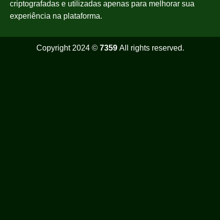
criptografadas e utilizadas apenas para melhorar sua
experiência na plataforma.
Copyright 2024 ©
7359
All rights reserved.