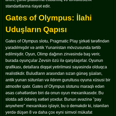
standartlarına riayət edir.
Gates of Olympus: İlahi
Uduşların Qapısı
Gates of Olympus slotu, Pragmatic Play şirkəti tərəfindən
yaradılmışdır və antik Yunanistan mövzusunda tərtib
edilmişdir. Oyun, Olimp dağının zirvəsində baş verir,
burada oyunçular Zevsin özü ilə qarşılaşırlar. Oyunun
qrafikası, detallara diqqət yetirilməsi sayəsində olduqca
realistikdir. Buludların arasından sızan günəş şüaları,
antik yunan sütunları və ildırım gurultusu oyuna xüsusi bir
atmosfer qatır. Gates of Olympus slotunu maraqlı edən
əsas cəhətlərdən biri də onun oyun mexanikasıdır. Bu
slotda adi ödəniş xətləri yoxdur. Bunun əvəzinə "pay
anywhere" mexanikası işləyir, bu o deməkdir ki, istənilən
yerdə düşən 8 və daha çox eyni simvol mükafat