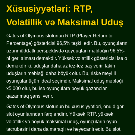
Xüsusiyyətləri: RTP,
Volatillik və Maksimal Uduş
Gates of Olympus slotunun RTP (Player Return to
Percentage) göstəricisi 96,5% təşkil edir. Bu, oyunçuların
uzunmüddətli perspektivdə qoyduqları məbləğin 96,5%-
ni geri alması deməkdir. Yüksək volatillik göstəricisi isə o
deməkdir ki, uduşlar daha az tez-tez baş verir, lakin
uduşların məbləği daha böyük olur. Bu, riskə meyilli
oyunçular üçün ideal seçimdir. Maksimal uduş məbləği
x5 000 olur, bu isə oyunçulara böyük qazanclar
qazanmaq şansı verir.
Gates of Olympus slotunun bu xüsusiyyətləri, onu digər
slot oyunlarından fərqləndirir. Yüksək RTP, yüksək
volatillik və böyük maksimal uduş, oyunçuların oyun
təcrübəsini daha da maraqlı və həyəcanlı edir. Bu slot,