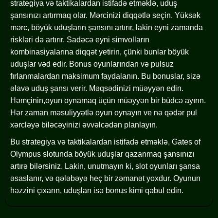
strategiya və taktikalardan istifadə etməklə, uduş
şansınızı artırmaq olar. Mərcinizi diqqətlə seçin. Yüksək
mərc, böyük uduşların şansını artırır, lakin eyni zamanda
riskləri də artırır. Sadəcə eyni simvolların
kombinasiyalarına diqqət yetirin, çünki bunlar böyük
uduşlar vəd edir. Bonus oyunlarından və pulsuz
fırlanmalardan maksimum faydalanın. Bu bonuslar, sizə
əlavə uduş şansı verir. Məqsədinizi müəyyən edin.
Həmçinin,oyun oynamaq üçün müəyyən bir büdcə ayırın.
Hər zaman məsuliyyətlə oyun oynayın ve nə qədər pul
xərcləyə biləcəyinizi əvvəlcədən planlayın.
Bu strategiya və taktikalardan istifadə etməklə, Gates of
Olympus slotunda böyük uduşlar qazanmaq şansınızı
artırə bilərsiniz. Lakin, unutmayın ki, slot oyunları şansa
əsaslanır, və qələbəyə heç bir zəmanət yoxdur. Oyunun
həzzini çıxarın, uduşları isə bonus kimi qəbul edin.