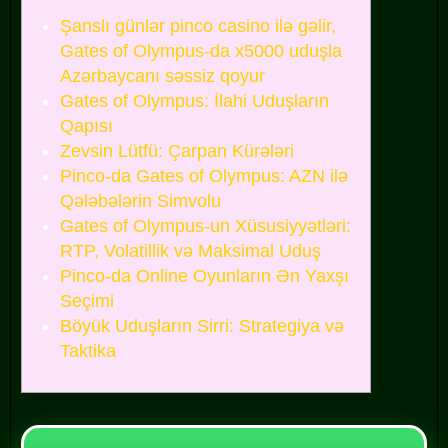
Şanslı günlər pinco casino ilə gəlir,
Gates of Olympus-da x5000 uduşla
Azərbaycanı səssiz qoyur
Gates of Olympus: İlahi Uduşların
Qapısı
Zevsin Lütfü: Çarpan Kürələri
Pinco-da Gates of Olympus: AZN ilə
Qələbələrin Simvolu
Gates of Olympus-un Xüsusiyyətləri:
RTP, Volatillik və Maksimal Uduş
Pinco-da Online Oyunların Ən Yaxşı
Seçimi
Böyük Uduşların Sirri: Strategiya və
Taktika