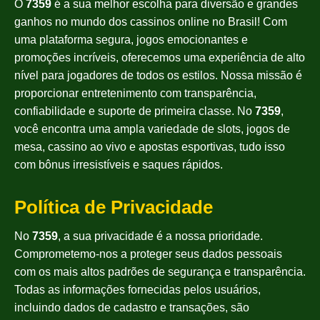
O
7359
é a sua melhor escolha para diversão e grandes
ganhos no mundo dos cassinos online no Brasil! Com
uma plataforma segura, jogos emocionantes e
promoções incríveis, oferecemos uma experiência de alto
nível para jogadores de todos os estilos. Nossa missão é
proporcionar entretenimento com transparência,
confiabilidade e suporte de primeira classe. No
7359
,
você encontra uma ampla variedade de slots, jogos de
mesa, cassino ao vivo e apostas esportivas, tudo isso
com bônus irresistíveis e saques rápidos.
Política de Privacidade
No
7359
, a sua privacidade é a nossa prioridade.
Comprometemo-nos a proteger seus dados pessoais
com os mais altos padrões de segurança e transparência.
Todas as informações fornecidas pelos usuários,
incluindo dados de cadastro e transações, são