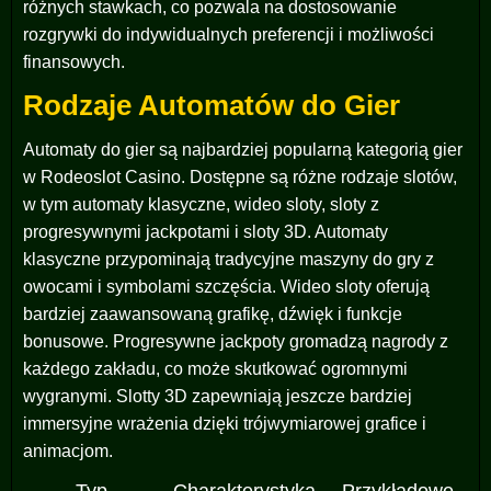
różnych stawkach, co pozwala na dostosowanie
rozgrywki do indywidualnych preferencji i możliwości
finansowych.
Rodzaje Automatów do Gier
Automaty do gier są najbardziej popularną kategorią gier
w Rodeoslot Casino. Dostępne są różne rodzaje slotów,
w tym automaty klasyczne, wideo sloty, sloty z
progresywnymi jackpotami i sloty 3D. Automaty
klasyczne przypominają tradycyjne maszyny do gry z
owocami i symbolami szczęścia. Wideo sloty oferują
bardziej zaawansowaną grafikę, dźwięk i funkcje
bonusowe. Progresywne jackpoty gromadzą nagrody z
każdego zakładu, co może skutkować ogromnymi
wygranymi. Slotty 3D zapewniają jeszcze bardziej
immersyjne wrażenia dzięki trójwymiarowej grafice i
animacjom.
Typ
Charakterystyka
Przykładowe