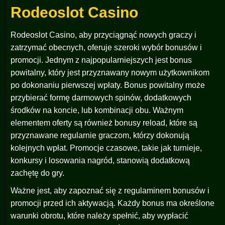
Rodeoslot Casino
Rodeoslot Casino, aby przyciągnąć nowych graczy i
zatrzymać obecnych, oferuje szeroki wybór bonusów i
promocji. Jednym z najpopularniejszych jest bonus
powitalny, który jest przyznawany nowym użytkownikom
po dokonaniu pierwszej wpłaty. Bonus powitalny może
przybierać formę darmowych spinów, dodatkowych
środków na koncie, lub kombinacji obu. Ważnym
elementem oferty są również bonusy reload, które są
przyznawane regularnie graczom, którzy dokonują
kolejnych wpłat. Promocje czasowe, takie jak turnieje,
konkursy i losowania nagród, stanowią dodatkową
zachętę do gry.
Ważne jest, aby zapoznać się z regulaminem bonusów i
promocji przed ich aktywacją. Każdy bonus ma określone
warunki obrotu, które należy spełnić, aby wypłacić