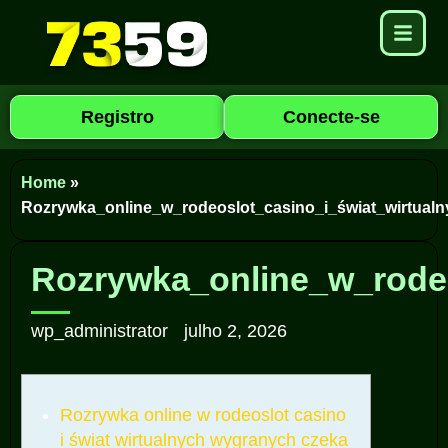
Registro
Conecte-se
Home
»
Rozrywka_online_w_rodeoslot_casino_i_świat_wirtual
Rozrywka_online_w_rodeo
wp_administrator
julho 2, 2026
Rozrywka online w rodeoslot casino
i świat wirtualnych wygranych czeka