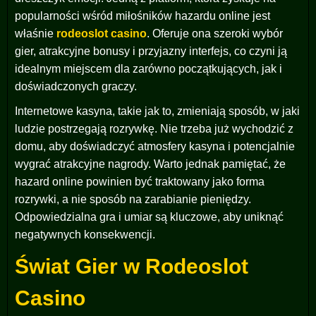
popularności wśród miłośników hazardu online jest
właśnie
rodeoslot casino
. Oferuje ona szeroki wybór
gier, atrakcyjne bonusy i przyjazny interfejs, co czyni ją
idealnym miejscem dla zarówno początkujących, jak i
doświadczonych graczy.
Internetowe kasyna, takie jak to, zmieniają sposób, w jaki
ludzie postrzegają rozrywkę. Nie trzeba już wychodzić z
domu, aby doświadczyć atmosfery kasyna i potencjalnie
wygrać atrakcyjne nagrody. Warto jednak pamiętać, że
hazard online powinien być traktowany jako forma
rozrywki, a nie sposób na zarabianie pieniędzy.
Odpowiedzialna gra i umiar są kluczowe, aby uniknąć
negatywnych konsekwencji.
Świat Gier w Rodeoslot
Casino