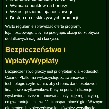
Wymiana punktów na bonusy
Wzrost poziomu lojalnościowego
Dostęp do ekskluzywnych promocji
Warto regularnie sprawdzać ofertę programu
lojalnościowego, aby nie przegapić okazji do zdobycia
dodatkowych nagród i korzyści.
Bezpieczeństwo i
Wpłaty/Wypłaty
Bezpieczeństwo graczy jest priorytetem dla Rodeoslot
Casino. Platforma wykorzystuje zaawansowane
technologie szyfrowania, aby chronić dane osobowe i
finansowe użytkowników. Kasyno posiada licencję
wystawioną przez renomowaną instytucję regulacyjną,
co gwarantuje uczciwość i transparentność gier. Ważnym
elementem bezpieczeństwa jest również weryfikacja