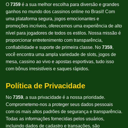
O
7359
é a sua melhor escolha para diversão e grandes
ganhos no mundo dos cassinos online no Brasil! Com
uma plataforma segura, jogos emocionantes e
promoções incríveis, oferecemos uma experiência de alto
nível para jogadores de todos os estilos. Nossa missão é
proporcionar entretenimento com transparência,
confiabilidade e suporte de primeira classe. No
7359
,
você encontra uma ampla variedade de slots, jogos de
mesa, cassino ao vivo e apostas esportivas, tudo isso
com bônus irresistíveis e saques rápidos.
Política de Privacidade
No
7359
, a sua privacidade é a nossa prioridade.
Comprometemo-nos a proteger seus dados pessoais
com os mais altos padrões de segurança e transparência.
Todas as informações fornecidas pelos usuários,
incluindo dados de cadastro e transações, são