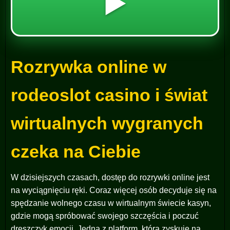
▶️
Rozrywka online w
rodeoslot casino i świat
wirtualnych wygranych
czeka na Ciebie
W dzisiejszych czasach, dostęp do rozrywki online jest
na wyciągnięciu ręki. Coraz więcej osób decyduje się na
spędzanie wolnego czasu w wirtualnym świecie kasyn,
gdzie mogą spróbować swojego szczęścia i poczuć
dreszczyk emocji. Jedną z platform, która zyskuje na