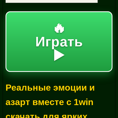
🔥
Играть
▶️
Реальные эмоции и
азарт вместе с 1win
скачать для ярких