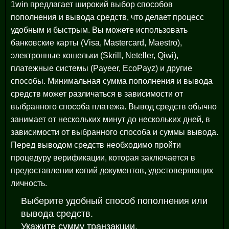
1win предлагает широкий выбор способов
пополнения и вывода средств, что делает процесс
удобным и быстрым. Вы можете использовать
банковские карты (Visa, Mastercard, Maestro),
электронные кошельки (Skrill, Neteller, Qiwi),
платежные системы (Payeer, EcoPayz) и другие
способы. Минимальная сумма пополнения и вывода
средств может различаться в зависимости от
выбранного способа платежа. Вывод средств обычно
занимает от нескольких минут до нескольких дней, в
зависимости от выбранного способа и суммы вывода.
Перед выводом средств необходимо пройти
процедуру верификации, которая заключается в
предоставлении копий документов, удостоверяющих
личность.
Выберите удобный способ пополнения или
вывода средств.
Укажите сумму транзакции.