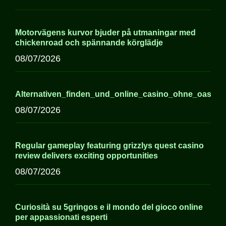
Motorvägens kurvor bjuder på utmaningar med
chickenroad och spännande körglädje
08/07/2026
Alternativen_finden_und_online_casino_ohne_oasis
08/07/2026
Regular gameplay featuring grizzlys quest casino
review delivers exciting opportunities
08/07/2026
Curiosità su 5gringos e il mondo del gioco online
per appassionati esperti