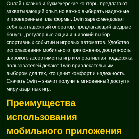
Онлайн-казино и букмекерские конторы предлагают
захватывающий опыт, но важно выбирать надежные
и проверенные платформы. 1win зарекомендовал
себя как надежный оператор, предлагающий щедрые
бонусы, регулярные акции и широкий выбор
спортивных событий и игровых автоматов. Удобство
использования мобильного приложения, доступность
широкого ассортимента игр и оперативная поддержка
пользователей делают 1win привлекательным
выбором для тех, кто ценит комфорт и надежность.
Скачать 1win – значит получить мгновенный доступ к
миру азартных игр.
Преимущества
использования
мобильного приложения