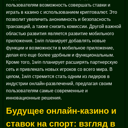
пользователям возможность совершать ставки и
играть в казино с использованием криптовалют. Это
позволит увеличить анонимность и безопасность
транзакций, а также снизить комиссии. Другой важной
областью развития является развитие мобильного
приложения. 1win планирует добавлять новые
функции и возможности в мобильное приложение,
делая его еще более удобным и функциональным.
Кроме того, 1win планирует расширять партнерскую
сеть и привлекать новых игроков со всего мира. В
целом, 1win стремится стать одним из лидеров в
индустрии онлайн-развлечений, предлагая своим
пользователям самые современные и
инновационные решения.
Будущее онлайн-казино и
ставок на спорт: взгляд в