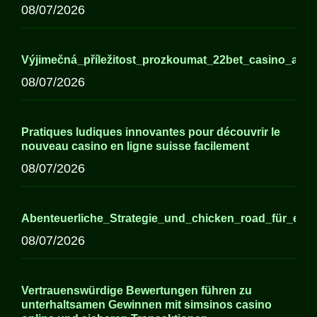
08/07/2026
Výjimečná_příležitost_prozkoumat_22bet_casino_a_j
08/07/2026
Pratiques ludiques innovantes pour découvrir le
nouveau casino en ligne suisse facilement
08/07/2026
Abenteuerliche_Strategie_und_chicken_road_für_erfa
08/07/2026
Vertrauenswürdige Bewertungen führen zu
unterhaltsamen Gewinnen mit simsinos casino