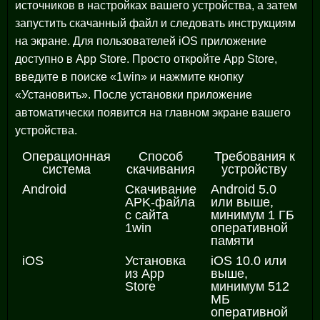
источников в настройках вашего устройства, а затем
запустить скачанный файл и следовать инструкциям
на экране. Для пользователей iOS приложение
доступно в App Store. Просто откройте App Store,
введите в поиске «1win» и нажмите кнопку
«Установить». После установки приложение
автоматически появится на главном экране вашего
устройства.
Операционная
Способ
Требования к
система
скачивания
устройству
Android
Скачивание
Android 5.0
APK-файла
или выше,
с сайта
минимум 1 ГБ
1win
оперативной
памяти
iOS
Установка
iOS 10.0 или
из App
выше,
Store
минимум 512
МБ
оперативной