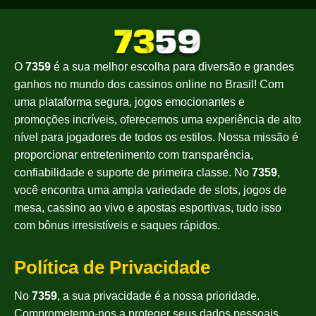
O
7359
é a sua melhor escolha para diversão e grandes
ganhos no mundo dos cassinos online no Brasil! Com
uma plataforma segura, jogos emocionantes e
promoções incríveis, oferecemos uma experiência de alto
nível para jogadores de todos os estilos. Nossa missão é
proporcionar entretenimento com transparência,
confiabilidade e suporte de primeira classe. No
7359
,
você encontra uma ampla variedade de slots, jogos de
mesa, cassino ao vivo e apostas esportivas, tudo isso
com bônus irresistíveis e saques rápidos.
Política de Privacidade
No
7359
, a sua privacidade é a nossa prioridade.
Comprometemo-nos a proteger seus dados pessoais