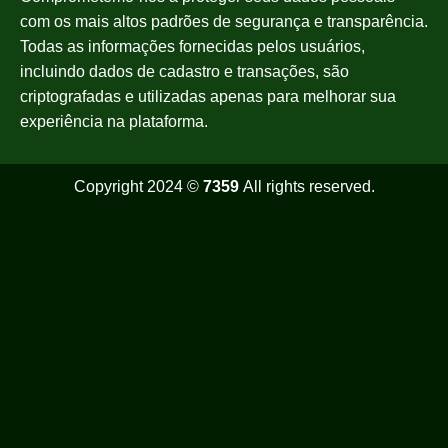
com os mais altos padrões de segurança e transparência.
Todas as informações fornecidas pelos usuários,
incluindo dados de cadastro e transações, são
criptografadas e utilizadas apenas para melhorar sua
experiência na plataforma.
Copyright 2024 ©
7359
All rights reserved.