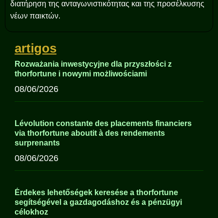
διατήρηση της ανταγωνιστικότητας και της προσέλκυσης
νέων παικτών.
artigos
Rozważania inwestycyjne dla przyszłości z
thorfortune i nowymi możliwościami
08/06/2026
Lévolution constante des placements financiers
via thorfortune aboutit à des rendements
surprenants
08/06/2026
Érdekes lehetőségek keresése a thorfortune
segítségével a gazdagodáshoz és a pénzügyi
célokhoz