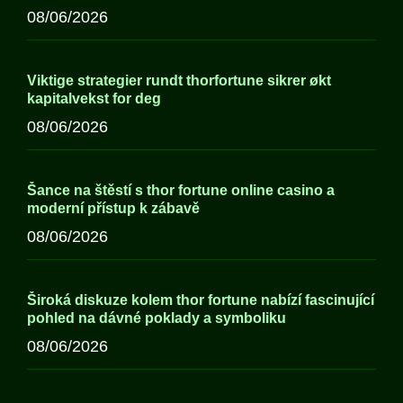
08/06/2026
Viktige strategier rundt thorfortune sikrer økt
kapitalvekst for deg
08/06/2026
Šance na štěstí s thor fortune online casino a
moderní přístup k zábavě
08/06/2026
Široká diskuze kolem thor fortune nabízí fascinující
pohled na dávné poklady a symboliku
08/06/2026