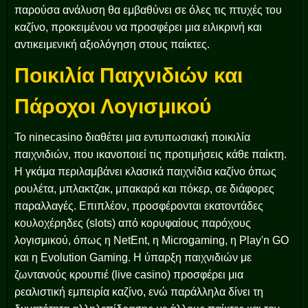
παρούσα ανάλυση θα εμβαθύνει σε όλες τις πτυχές του
καζίνο, προκειμένου να προσφέρει μια ειλικρινή και
αντικειμενική αξιολόγηση στους παίκτες.
Ποικιλία Παιχνιδιών και
Πάροχοι Λογισμικού
Το ninecasino διαθέτει μια εντυπωσιακή ποικιλία
παιχνιδιών, που ικανοποιεί τις προτιμήσεις κάθε παίκτη.
Η γκάμα περιλαμβάνει κλασικά παιχνίδια καζίνο όπως
ρουλέτα, μπλακτζακ, μπακαρά και πόκερ, σε διάφορες
παραλλαγές. Επιπλέον, προσφέρονται εκατοντάδες
κουλοχέρηδες (slots) από κορυφαίους παρόχους
λογισμικού, όπως η NetEnt, η Microgaming, η Play'n GO
και η Evolution Gaming. Η ύπαρξη παιχνιδιών με
ζωντανούς κρουπιέ (live casino) προσφέρει μια
ρεαλιστική εμπειρία καζίνο, ενώ παράλληλα δίνει τη