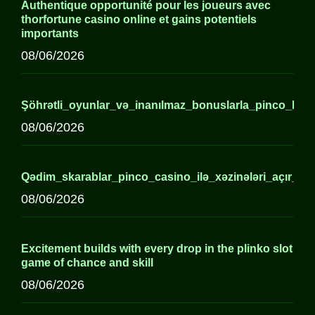
Authentique opportunité pour les joueurs avec
thorfortune casino online et gains potentiels
importants
08/06/2026
Şöhrətli_oyunlar_və_inanılmaz_bonuslarla_pinco_kaz
08/06/2026
Qədim_skarablar_pinco_casino_ilə_xəzinələri_açır_axirə
08/06/2026
Excitement builds with every drop in the plinko slot
game of chance and skill
08/06/2026