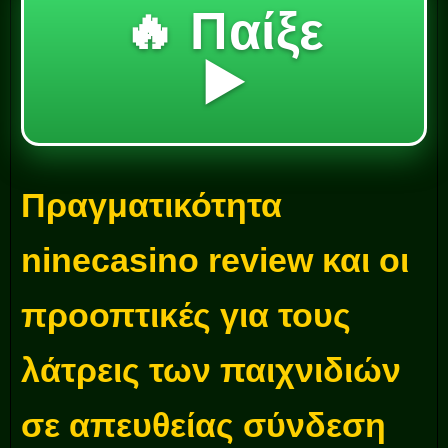
🔥 Παίξε
▶️
Πραγματικότητα
ninecasino review και οι
προοπτικές για τους
λάτρεις των παιχνιδιών
σε απευθείας σύνδεση