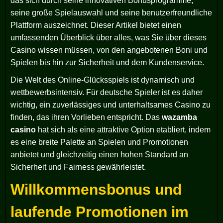
das sich durch seine innovativen Bonusprogramme,
seine große Spielauswahl und seine benutzerfreundliche
Plattform auszeichnet. Dieser Artikel bietet einen
umfassenden Überblick über alles, was Sie über dieses
Casino wissen müssen, von den angebotenen Boni und
Spielen bis hin zur Sicherheit und dem Kundenservice.
Die Welt des Online-Glücksspiels ist dynamisch und
wettbewerbsintensiv. Für deutsche Spieler ist es daher
wichtig, ein zuverlässiges und unterhaltsames Casino zu
finden, das ihren Vorlieben entspricht. Das
wazamba
casino
hat sich als eine attraktive Option etabliert, indem
es eine breite Palette an Spielen und Promotionen
anbietet und gleichzeitig einen hohen Standard an
Sicherheit und Fairness gewährleistet.
Willkommensbonus und
laufende Promotionen im