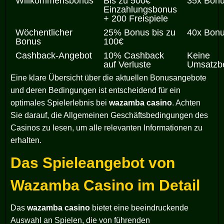
Willkommensbonus
Bis zu 500€
35x Bonu
Einzahlungsbonus
+ 200 Freispiele
Wöchentlicher
25% Bonus bis zu
40x Bonu
Bonus
100€
Cashback-Angebot
10% Cashback
Keine
auf Verluste
Umsatzb
Eine klare Übersicht über die aktuellen Bonusangebote
und deren Bedingungen ist entscheidend für ein
optimales Spielerlebnis bei
wazamba casino
. Achten
Sie darauf, die Allgemeinen Geschäftsbedingungen des
Casinos zu lesen, um alle relevanten Informationen zu
erhalten.
Das Spieleangebot von
Wazamba Casino im Detail
Das
wazamba casino
bietet eine beeindruckende
Auswahl an Spielen, die von führenden