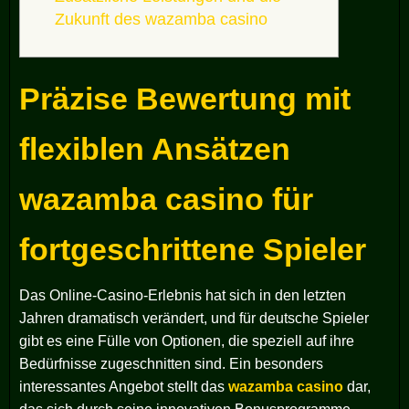
Zukunft des wazamba casino
Präzise Bewertung mit
flexiblen Ansätzen
wazamba casino für
fortgeschrittene Spieler
Das Online-Casino-Erlebnis hat sich in den letzten
Jahren dramatisch verändert, und für deutsche Spieler
gibt es eine Fülle von Optionen, die speziell auf ihre
Bedürfnisse zugeschnitten sind. Ein besonders
interessantes Angebot stellt das
wazamba casino
dar,