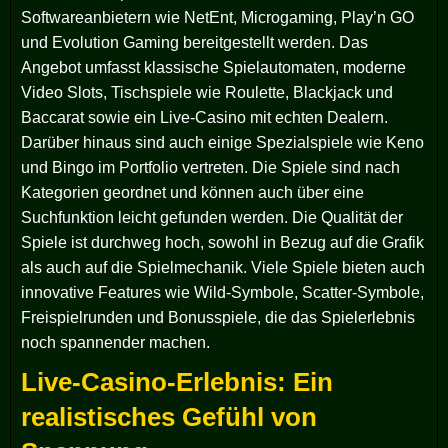
Softwareanbietern wie NetEnt, Microgaming, Play’n GO
und Evolution Gaming bereitgestellt werden. Das
Angebot umfasst klassische Spielautomaten, moderne
Video Slots, Tischspiele wie Roulette, Blackjack und
Baccarat sowie ein Live-Casino mit echten Dealern.
Darüber hinaus sind auch einige Spezialspiele wie Keno
und Bingo im Portfolio vertreten. Die Spiele sind nach
Kategorien geordnet und können auch über eine
Suchfunktion leicht gefunden werden. Die Qualität der
Spiele ist durchweg hoch, sowohl in Bezug auf die Grafik
als auch auf die Spielmechanik. Viele Spiele bieten auch
innovative Features wie Wild-Symbole, Scatter-Symbole,
Freispielrunden und Bonusspiele, die das Spielerlebnis
noch spannender machen.
Live-Casino-Erlebnis: Ein
realistisches Gefühl von