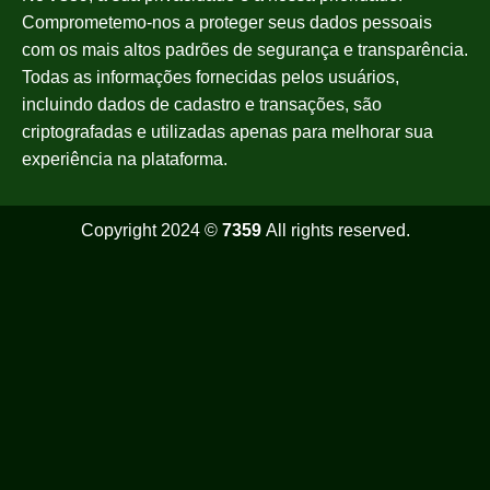
Comprometemo-nos a proteger seus dados pessoais
com os mais altos padrões de segurança e transparência.
Todas as informações fornecidas pelos usuários,
incluindo dados de cadastro e transações, são
criptografadas e utilizadas apenas para melhorar sua
experiência na plataforma.
Copyright 2024 ©
7359
All rights reserved.