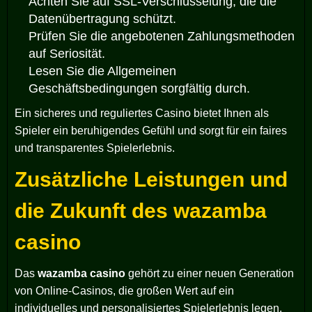
Achten Sie auf SSL-Verschlüsselung, die die
Datenübertragung schützt.
Prüfen Sie die angebotenen Zahlungsmethoden
auf Seriosität.
Lesen Sie die Allgemeinen
Geschäftsbedingungen sorgfältig durch.
Ein sicheres und reguliertes Casino bietet Ihnen als
Spieler ein beruhigendes Gefühl und sorgt für ein faires
und transparentes Spielerlebnis.
Zusätzliche Leistungen und
die Zukunft des wazamba
casino
Das
wazamba casino
gehört zu einer neuen Generation
von Online-Casinos, die großen Wert auf ein
individuelles und personalisiertes Spielerlebnis legen.