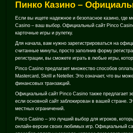
Пинко Казино – Официаль
Если вы ищете надежное и безопасное казино, где м
Casino – ваш выбор. Официальный сайт Pinco Casino
карточные игры и рулетку.
Для начала, вам нужно зарегистрироваться на офици
считанные минуты, просто заполнив форму регистрац
регистрации, вы сможете играть в любые игры, кото
Pinco Casino предлагает множество способов оплаты
Mastercard, Skrill и Neteller. Это означает, что вы м
финансовых транзакций.
Официальный сайт Pinco Casino также предлагает зе
если основной сайт заблокирован в вашей стране. Это
местных ограничений.
Pinco Casino – это лучший выбор для игроков, котор
онлайн-версии своих любимых игр. Официальный сай