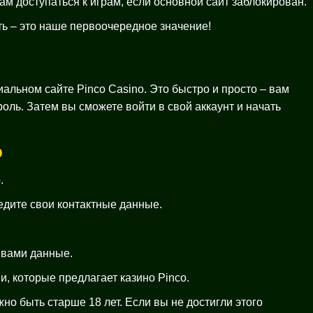
ам доступаться к играм, если основной сайт заблокирован.
ть – это наше первоочередное значение!
альном сайте Pinco Casino. Это быстро и просто – вам
оль. Затем вы сможете войти в свой аккаунт и начать
o
.
ведите свои контактные данные.
е вами данные.
и, которые предлагает казино Pinco.
жно быть старше 18 лет. Если вы не достигли этого