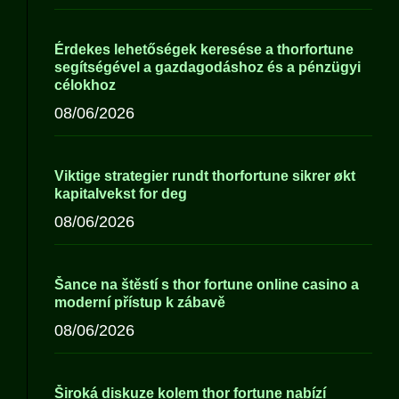
Érdekes lehetőségek keresése a thorfortune
segítségével a gazdagodáshoz és a pénzügyi
célokhoz
08/06/2026
Viktige strategier rundt thorfortune sikrer økt
kapitalvekst for deg
08/06/2026
Šance na štěstí s thor fortune online casino a
moderní přístup k zábavě
08/06/2026
Široká diskuze kolem thor fortune nabízí