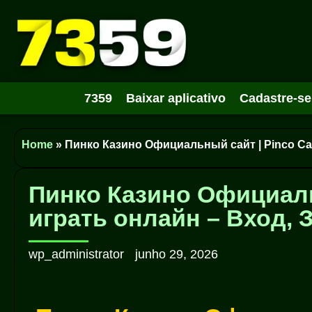
7359
Baixar aplicativo
Cadastre-se
Home
»
Пинко Казино Официальный сайт | Pinco Ca
Пинко Казино Официаль
играть онлайн – Вход, 
wp_administrator
junho 29, 2026