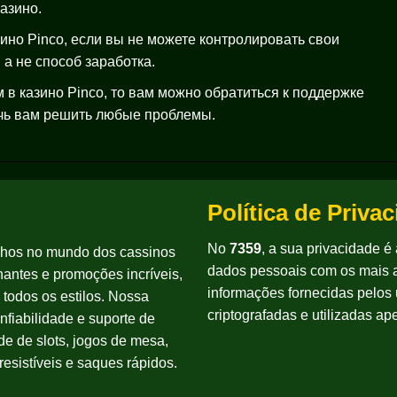
казино.
зино Pinco, если вы не можете контролировать свои
 а не способ заработка.
 в казино Pinco, то вам можно обратиться к поддержке
очь вам решить любые проблемы.
Política de Priva
No
7359
, a sua privacidade 
nhos no mundo dos cassinos
dados pessoais com os mais a
antes e promoções incríveis,
informações fornecidas pelos 
 todos os estilos. Nossa
criptografadas e utilizadas a
nfiabilidade e suporte de
e de slots, jogos de mesa,
resistíveis e saques rápidos.