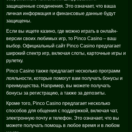
защищенные соединения. Это означает, что ваша
личная информация и финансовые данные будут
защищены.
Если вы ищете казино, где можно играть в онлайн-
версии своих любимых игр, то Pinco Casino – ваш
выбор. Официальный сайт Pinco Casino предлагает
широкий спектр игр, включая слоты, карточные игры и
рулетку.
Pinco Casino также предлагает несколько программ
лояльности, которые помогут вам получать бонусы и
преимущества. Например, вы можете получать
бонусы за регистрацию, а также за депозиты.
Кроме того, Pinco Casino предлагает несколько
способов для общения с поддержкой, включая чат,
электронную почту и телефон. Это означает, что вы
можете получать помощь в любое время и в любом