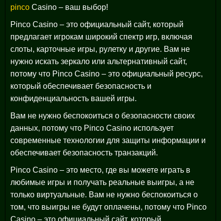
pinco
Casino – ваш выбор!
Pinco Casino – это официальный сайт, который
предлагает игрокам широкий спектр игр, включая
слоты, карточные игры, рулетку и другие. Вам не
нужно искать зеркало или альтернативный сайт,
потому что Pinco Casino – это официальный ресурс,
который обеспечивает безопасность и
конфиденциальность вашей игры.
Вам не нужно беспокоиться о безопасности своих
данных, потому что Pinco Casino использует
современные технологии для защиты информации и
обеспечивает безопасность транзакций.
Pinco Casino – это место, где вы можете играть в
любимые игры и получать реальные выигры, а не
только виртуальные. Вам не нужно беспокоиться о
том, что выигры не будут оплачены, потому что Pinco
Casino – это официальный сайт, который