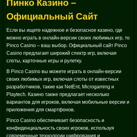
Пинко Казино –
Официальный Сайт
Если вы ищете надежное и безопасное казино, где
можно играть в онлайн-версии своих любимых игр, то
Pinco Casino – ваш выбор. Официальный сайт Pinco
Casino предлагает широкий спектр игр, включая
слоты, карточные игры и рулетку.
В Pinco Casino вы можете играть в онлайн-версии
своих любимых игр, включая слоты от известных
разработчиков, такие как NetEnt, Microgaming и
Playtech. Казино также предлагает несколько
вариантов для игроков, включая мобильные версии и
приложения для смартфонов.
Pinco Casino обеспечивает безопасность и
конфиденциальность своих игроков, используя
современные технологии шифрования и