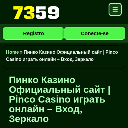
Registro
Conecte-se
Home
»
Пинко Казино Официальный сайт | Pinco
Casino играть онлайн – Вход, Зеркало
Пинко Казино
Официальный сайт |
Pinco Casino играть
онлайн – Вход,
Зеркало