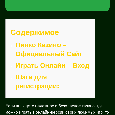
Содержимое
Пинко Казино –
Официальный Сайт
Играть Онлайн – Вход
Шаги для
регистрации:
Если вы ищете надежное и безопасное казино, где
можно играть в онлайн-версии своих любимых игр, то