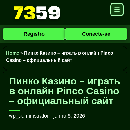
Registro
Conecte-se
Home
»
Пинко Казино – играть в онлайн Pinco
Casino – официальный сайт
Пинко Казино – играть
в онлайн Pinco Casino
– официальный сайт
wp_administrator
junho 6, 2026