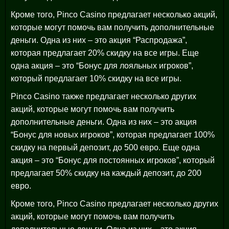
Кроме того, Pinco Casino предлагает несколько акций,
которые могут помочь вам получить дополнительные
деньги. Одна из них – это акция “Распродажа”,
которая предлагает 20% скидку на все игры. Еще
одна акция – это “Бонус для лояльных игроков”,
который предлагает 10% скидку на все игры.
Pinco Casino также предлагает несколько других
акций, которые могут помочь вам получить
дополнительные деньги. Одна из них – это акция
“Бонус для новых игроков”, которая предлагает 100%
скидку на первый депозит, до 500 евро. Еще одна
акция – это “Бонус для постоянных игроков”, который
предлагает 50% скидку на каждый депозит, до 200
евро.
Кроме того, Pinco Casino предлагает несколько других
акций, которые могут помочь вам получить