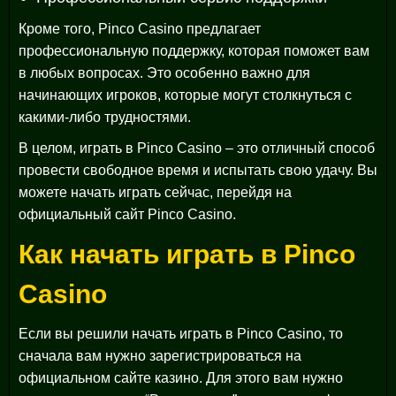
Кроме того, Pinco Casino предлагает
профессиональную поддержку, которая поможет вам
в любых вопросах. Это особенно важно для
начинающих игроков, которые могут столкнуться с
какими-либо трудностями.
В целом, играть в Pinco Casino – это отличный способ
провести свободное время и испытать свою удачу. Вы
можете начать играть сейчас, перейдя на
официальный сайт Pinco Casino.
Как начать играть в Pinco
Casino
Если вы решили начать играть в Pinco Casino, то
сначала вам нужно зарегистрироваться на
официальном сайте казино. Для этого вам нужно