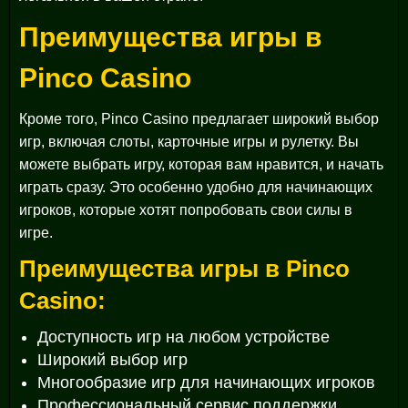
Преимущества игры в
Pinco Casino
Кроме того, Pinco Casino предлагает широкий выбор
игр, включая слоты, карточные игры и рулетку. Вы
можете выбрать игру, которая вам нравится, и начать
играть сразу. Это особенно удобно для начинающих
игроков, которые хотят попробовать свои силы в
игре.
Преимущества игры в Pinco
Casino:
Доступность игр на любом устройстве
Широкий выбор игр
Многообразие игр для начинающих игроков
Профессиональный сервис поддержки