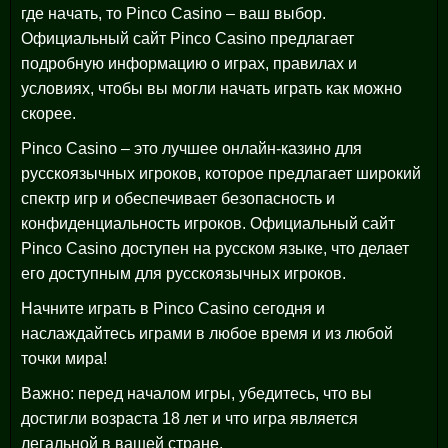
где начать, то Pinco Casino – ваш выбор.
Официальный сайт Pinco Casino предлагает
подробную информацию о играх, правилах и
условиях, чтобы вы могли начать играть как можно
скорее.
Pinco Casino – это лучшее онлайн-казино для
русскоязычных игроков, которое предлагает широкий
спектр игр и обеспечивает безопасность и
конфиденциальность игроков. Официальный сайт
Pinco Casino доступен на русском языке, что делает
его доступным для русскоязычных игроков.
Начните играть в Pinco Casino сегодня и
наслаждайтесь играми в любое время и из любой
точки мира!
Важно: перед началом игры, убедитесь, что вы
достигли возраста 18 лет и что игра является
легальной в вашей стране.