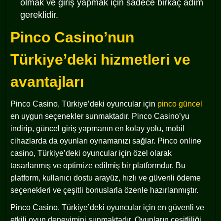
olmak ve giriş yapmak için sadece birkaç adım
gereklidir.
Pinco Casino’nun
Türkiye’deki hizmetleri ve
avantajları
Pinco Casino, Türkiye’deki oyuncular için
pinco güncel
en uygun seçenekler sunmaktadır. Pinco Casino’yu
indirip, güncel giriş yapmanın en kolay yolu, mobil
cihazlarda da oyunları oynamanızı sağlar. Pinco online
casino, Türkiye’deki oyuncular için özel olarak
tasarlanmış ve optimize edilmiş bir platformdur. Bu
platform, kullanıcı dostu arayüz, hızlı ve güvenli ödeme
seçenekleri ve çeşitli bonuslarla özenle hazırlanmıştır.
Pinco Casino, Türkiye’deki oyuncular için en güvenli ve
etkili oyun deneyimini sunmaktadır. Oyunların çeşitliliği,