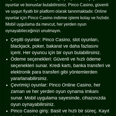
oyunlar ve bonuslar bulabilirsiniz. Pinco Casino, güvenli
ve uygun fiyatlı bir platform olarak tanınmaktadır. Online
oyunlar için Pinco Casino indirme işlemi kolay ve hızlıdır.
Mobil uygulama da mevcut, her yerden oyun
oynayabileceğinizi unutmayın.
Çeşitli oyunlar: Pinco Casino, slot oyunları,
blackjack, poker, bakarat ve daha fazlasını
içerir. Her oyuncu için bir oyun bulabilirsiniz.
Ödeme seçenekleri: Güvenli ve hızlı ödeme
seçenekleri sunar. Kredi kartı, banka transferi ve
elektronik para transferi gibi yöntemlerden
yararlanabilirsiniz.
Çevrimiçi oyunlar: Pinco Online Casino, her
zaman ve her yerden oyun oynama imkanı
sunar. Mobil uygulama sayesinde, cihazınızda
oyun oynayabilirsiniz.
Pinco Casino giriş: Basit ve hızlı bir süreç. Kayıt