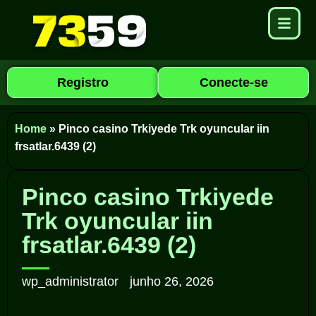
Registro
Conecte-se
Home
»
Pinco casino Trkiyede Trk oyuncular iin
frsatlar.6439 (2)
Pinco casino Trkiyede
Trk oyuncular iin
frsatlar.6439 (2)
wp_administrator
junho 26, 2026