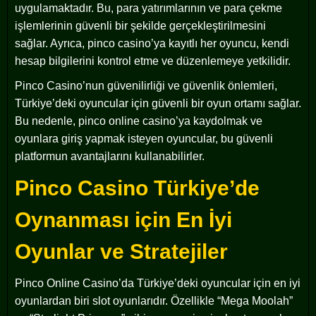
uygulamaktadır. Bu, para yatırımlarının ve para çekme
işlemlerinin güvenli bir şekilde gerçekleştirilmesini
sağlar. Ayrıca, pinco casino’ya kayıtlı her oyuncu, kendi
hesap bilgilerini kontrol etme ve düzenlemeye yetkilidir.
Pinco Casino’nun güvenilirliği ve güvenlik önlemleri,
Türkiye’deki oyuncular için güvenli bir oyun ortamı sağlar.
Bu nedenle, pinco online casino’ya kaydolmak ve
oyunlara giriş yapmak isteyen oyuncular, bu güvenli
platformun avantajlarını kullanabilirler.
Pinco Casino Türkiye’de
Oynanması için En İyi
Oyunlar ve Stratejiler
Pinco Online Casino’da Türkiye’deki oyuncular için en iyi
oyunlardan biri slot oyunlarıdır. Özellikle “Mega Moolah”