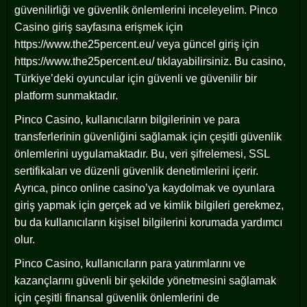
güvenilirliği ve güvenlik önlemlerini inceleyelim. Pinco
Casino giriş sayfasına erişmek için
https://www.the25percent.eu/ veya güncel giriş için
https://www.the25percent.eu/ tıklayabilirsiniz. Bu casino,
Türkiye’deki oyuncular için güvenli ve güvenilir bir
platform sunmaktadır.
Pinco Casino, kullanıcıların bilgilerinin ve para
transferlerinin güvenliğini sağlamak için çeşitli güvenlik
önlemlerini uygulamaktadır. Bu, veri şifrelemesi, SSL
sertifikaları ve düzenli güvenlik denetimlerini içerir.
Ayrıca, pinco online casino’ya kaydolmak ve oyunlara
giriş yapmak için gerçek ad ve kimlik bilgileri gerekmez,
bu da kullanıcıların kişisel bilgilerini korumada yardımcı
olur.
Pinco Casino, kullanıcıların para yatırımlarını ve
kazançlarını güvenli bir şekilde yönetmesini sağlamak
için çeşitli finansal güvenlik önlemlerini de