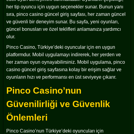
her tip oyuncu için uygun seçenekler sunar. Bunun yanı
sıra, pinco casino güncel giriş sayfası, her zaman güncel
ve güvenli bir deneyim sunar. Bu sayfa, yeni oyunları,
güncel bonusları ve özel teklifleri anlamanıza yardımcı
olur.
Pinco Casino, Türkiye’deki oyuncular için en uygun
platformdur. Mobil uygulamayı indirerek, her yerden ve
her zaman oyun oynayabilirsiniz. Mobil uygulama, pinco
casino güncel giriş sayfasına kolay bir erişim sağlar ve
oyunların hızı ve performansı en üst seviyeye çıkarır.
Pinco Casino’nun
Güvenilirliği ve Güvenlik
Önlemleri
Pinco Casino’nun Türkiye’deki oyuncuları için