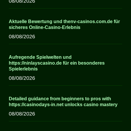
08/08/2026
Aktuelle Bewertung und thenv-casinos.com.de für
sicheres Online-Casino-Erlebnis
08/08/2026
Aufregende Spielwelten und
https://ninlayscasino.de für ein besonderes
Spielerlebnis
08/08/2026
Detailed guidance from beginners to pros with
https://casinodays-in.net unlocks casino mastery
08/08/2026