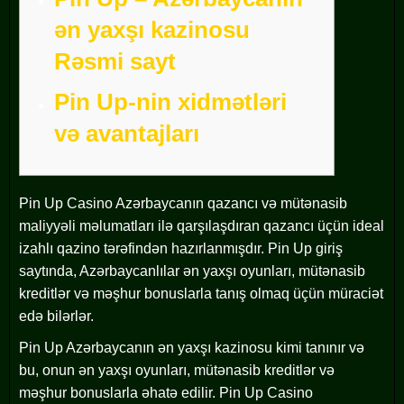
ən yaxşı kazinosu
Rəsmi sayt
Pin Up-nin xidmətləri
və avantajları
Pin Up Casino Azərbaycanın qazancı və mütənasib
maliyyəli məlumatları ilə qarşılaşdıran qazancı üçün ideal
izahlı qazino tərəfindən hazırlanmışdır. Pin Up giriş
saytında, Azərbaycanlılar ən yaxşı oyunları, mütənasib
kreditlər və məşhur bonuslarla tanış olmaq üçün müraciət
edə bilərlər.
Pin Up Azərbaycanın ən yaxşı kazinosu kimi tanınır və
bu, onun ən yaxşı oyunları, mütənasib kreditlər və
məşhur bonuslarla əhatə edilir. Pin Up Casino