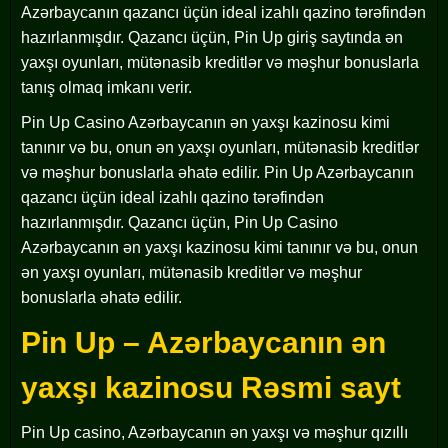
Azərbaycanın qazancı üçün ideal izahlı qazino tərəfindən
hazırlanmışdır. Qazancı üçün, Pin Up giriş saytında ən
yaxşı oyunları, mütənasib kreditlər və məşhur bonuslarla
tanış olmaq imkanı verir.
Pin Up Casino Azərbaycanın ən yaxşı kazinosu kimi
tanınır və bu, onun ən yaxşı oyunları, mütənasib kreditlər
və məşhur bonuslarla əhatə edilir. Pin Up Azərbaycanın
qazancı üçün ideal izahlı qazino tərəfindən
hazırlanmışdır. Qazancı üçün, Pin Up Casino
Azərbaycanın ən yaxşı kazinosu kimi tanınır və bu, onun
ən yaxşı oyunları, mütənasib kreditlər və məşhur
bonuslarla əhatə edilir.
Pin Up – Azərbaycanın ən
yaxşı kazinosu Rəsmi sayt
Pin Up casino, Azərbaycanın ən yaxşı və məşhur qızıllı